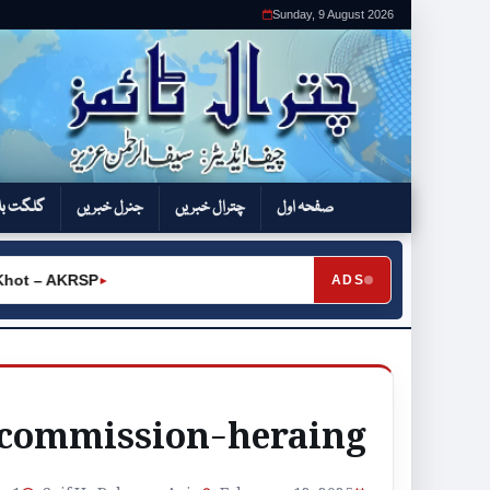
Sunday, 9 August 2026
صفحہ اول
چترال خبریں
جنرل خبریں
گلگت بل
ot – AKRSP
ADS
►
s-commission-heraing