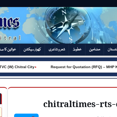
تستان
مضامین
خطوط
شعر و شاعری
کھوار سیکشن‎
خواتین کا ص
(W) Chitral City
Request for Quotation (RFQ) – MHP Kh
►
chitraltimes-rt