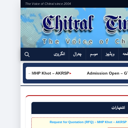
The Voice of Chitral since 2004
فحہ
ویڈیوز
موسم
چترال
انگریزی
ation (RFQ) – MHP Khot – AKRSP
Admission Open – GTVC 
►
اشتہارات
Request for Quotation (RFQ) – MHP Khot – AKRSP