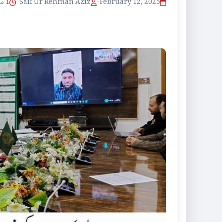
1 منٹ پڑھنے کا وقت
•
Saif Ur Rehman Aziz
•
February 12, 2025