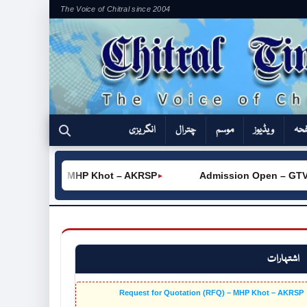
The Voice of Chitral since 2004
فحہ
ویڈیوز
موسم
چترال
انگریزی
n (RFQ) – MHP Khot – AKRSP
Admission Open – GTVC (W) 
►
اشتہارات
Request for Quotation (RFQ) – MHP Khot – AKRSP