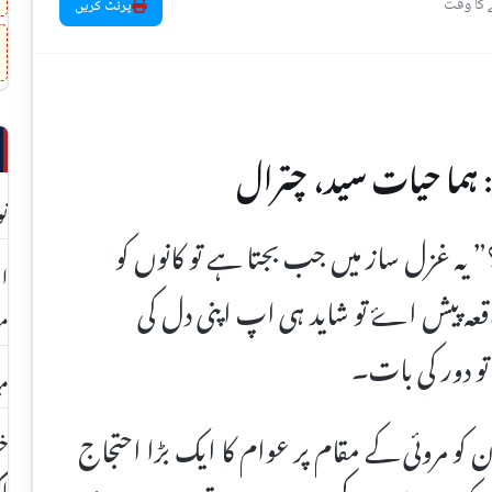
پرنٹ کریں
 ہما حیات سید، چترال
نو
یہ غزل ساز میں جب بجتا ہے تو کانوں کو
قعہ پیش اۓ تو شاید ہی اپ اپنی دل کی
مع
تو دور کی بات۔
می
کچھ یوں تھا کہ گزشتہ دن یعنی 30 جون کو مروئی کے مقام پر عوام کا ایک بڑا احتجاج
خو
اک