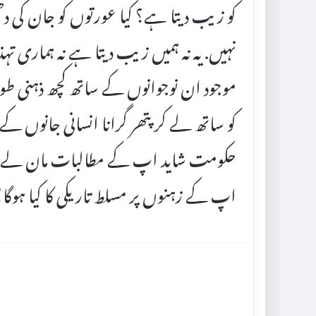
کو زیب دیتا ہے؟ کیا عورتوں کو جان کی 
نہیں. یہ نہ ہمیں زیب دیتا ہے نہ ہماری تہذی
موجود ان نوجوانوں کے ساتھ کچھ ذہنی طور 
کو ساتھ لے کر پتھر گرانا انسانی جانوں ک
حکومت شاید اپ کے مطالبات مان لے او
اپ کے زہنوں پر مسلط تاریکی کا کیا ہوگا؟