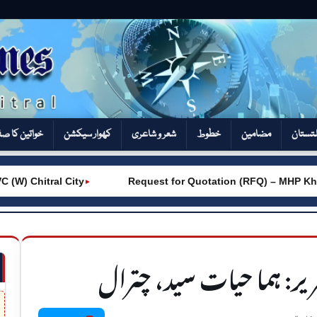
تستان
مضامین
خطوط
شعر و شاعری
کھوار سیکشن‎
خواتین کا ص
Chitral City
Request for Quotation (RFQ) – MHP Khot –
►
یر: ہما حیات سید، چترال