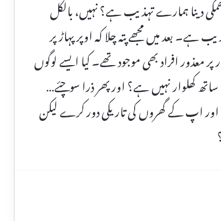
دھمکی دینا ہمارے تہذیب ہے؟ نہیں، بالکل
ب ہے۔ بعد میں مجھے پتہ چلا کہ اوپر پہاڑ پر
پر معذور افراد بھی موجود تھے۔ کیا ایسے لوگوں
ے ساتھ کھلوار نہیں ہے؟ اور پھر ذرا سوچئے…
ر اپ کے گھروں کی تاریکی دور کرے لیکن