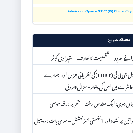
Admission Open – GTVC (W) Chitral City
متعلقہ خبریں:
ائے سُرود – شخصیت کا تعارف – شہزادی کوثر
ایل جی بی ٹی (LGBT)کی نظریاتی جڑیں اور ہمارے
اشرے میں اس کی یلغار- غزالی فاروق
اں بیوی: ایک مقدس رشتہ – تحریر : رقیہ موسی
اتین پر تشدد اور ایمنسٹی انٹرنیشنل – میری بات : روہیل
بر