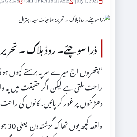
July 1, 2022
•
Saif Ur Rehman Aziz
•
5 منٹ پڑھنے کا وقت
ذرا سوچئے۔ روڈ بلاک ۔ تحریر:
“پتھروں اج میرے سر پہ برستے کیوں ہو؟” 
راحت ملتی ہے لیکن اگر حقیقت میں یہ وا
دھڑکنوں پر غور کر پائیں، کانوں کی راحت 
واقعہ 