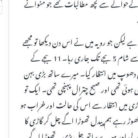
 کےحوالے سے کچھ مطالبات تھے جو منوانے
ہے لیکن جو رویہ میں نے اس دن دیکھا تو مجھے
بہت افسوس ہوا۔یہ احتجاج صبح 7 بجے سے شام 5 بجے تک جاری رہا۔ 11 بجے کے
12 بجے تک ہم کڑی دھوپ میں انتظار کیا۔ میرے ساتھ بڑی بہن
 ہوئی تھی اور صبح چترال پہنچی تھی۔ ایک تو
ڑی میں انتظار سے اس کی حالت اور خراب ہو
 چھوڑ رہے ہم پیدل تھوڑا اگے چل کر گاڑی کا
ر لی اور میرے ساتھ چل پڑی۔ تھوڑا اگے