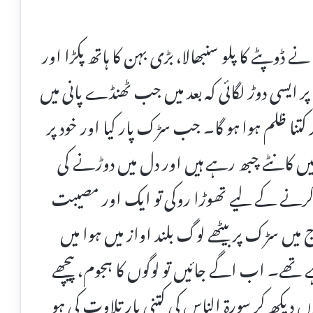
 ڈوپٹے کا پلو سنبھالا، بڑی بہن کا ہاتھ پکڑا اور
ایسی دوڑ لگائی کہ بعد میں جب ٹھنڈے پانی میں
پر کتنا ظلم ہوا ہو گا۔ جب سڑک پار کیا اور خود پر
میں کانٹے چبھ رہے ہیں اور دل میں دوڑنے کی
کرنے کے لیے تھوڑا روکی تو ایک اور مصیبت
ج میں سڑک پر بیٹھے لوگ بلند اواز میں ہوا میں
تھے۔ اب اگے جائیں تو لوگوں کا ہجوم، پیچھے
 دیکھ کر سورۃ الناس کی کتنی بار تلاوت کی ہو