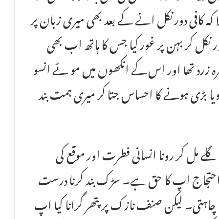
لا کہ کافی دور نکل انے کے بعد بھی میری زبان پر
نکل کر بہن پر غور کیا جس کا ہاتھ اب بھی
 زرد تھا اور اس کے انکھوں میں مو ٹے انسو
ا بڑی ہونے کا احساس جتا کر میری ہمت بند
مل کر رونا انسانی فطرت اور موقع کی
حتجاج اپ کا حق ہے۔ سڑک بند کرنا درست
نا چاہتی۔ لیکن صنف نازک پر پتھر گرانا کیا اپ