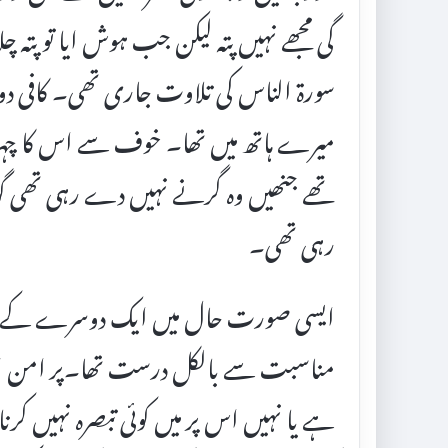
گی مجھے نہیں پتہ لیکن جب ہوش ایا تو پتہ چ
سورۃ الناس کی تلاوت جاری تھی۔ کافی دور 
میرے ہاتھ میں تھا۔ خوف سے اس کا چہرہ
تھے جنھیں وہ گرنے نہیں دے رہی تھی گوی
رہی تھی۔
ایسی صورت حال میں ایک دوسرے کے گلے 
مناسبت سے بالکل درست تھا۔پر امن ا
ہے یا نہیں اس پر میں کوئی تبصرہ نہیں کر