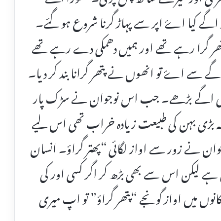
گے کیا اۓ اپر سے پہاڑ گرنا شروع ہو گئے۔
 پتھر گرا رہے تھے اور ہمیں دھمکی دے رہے تھے
ے سے اۓ تو انھوں نے پتھر گرانا بند کر دیا۔
ھی اگے بڑھے۔ جب اس نوجوان نے سڑک پار
نکہ بڑی بہن کی طبیعت زیادہ خراب تھی اس لیے
ان نے زور سے اواز لگائی “پھتر گراؤ۔ انسان
ے لیکن اس سے بھی بڑھ کر اگر کسی اور کی
وں میں اواز گونجے “پتھر گراؤ” تو اپ میری