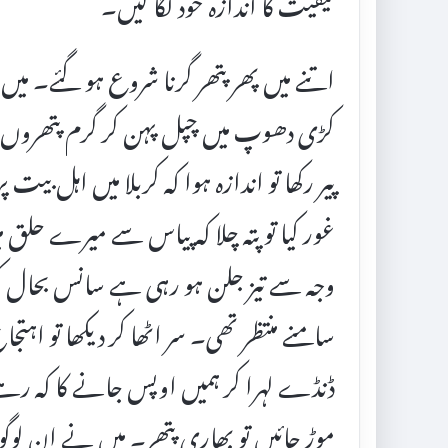
کیفیت کا اندازہ خود لگا لیں۔
اتنے میں پھر پتھر گرنا شروع ہو گئے۔ میں نے
کڑی دھوپ میں چپل پہن کر گرم پتھروں پر 
پیر رکھا تو اندازہ ہوا کہ کربلا میں اہل بیت 
غور کیا تو پتہ چلا کہ پیاس سے میرے حلق 
وجہ سے تیز جلن ہو رہی ہے سانس بحال 
سامنے منتظر تھی۔ سر اٹھا کر دیکھا تو اہتجا
ڈنڈے لہرا کر ہمیں اوپس جانے کا کہ رہے 
موڑ جائیں تو بھاری پتھر۔ میں نے ان لوگوں