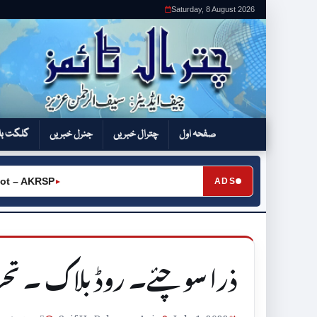
Saturday, 8 August 2026
صفحہ اول
چترال خبریں
جنرل خبریں
گلگت بل
 AKRSP
ADS
►
ذرا سوچئے۔ روڈ بلاک ۔ تحر