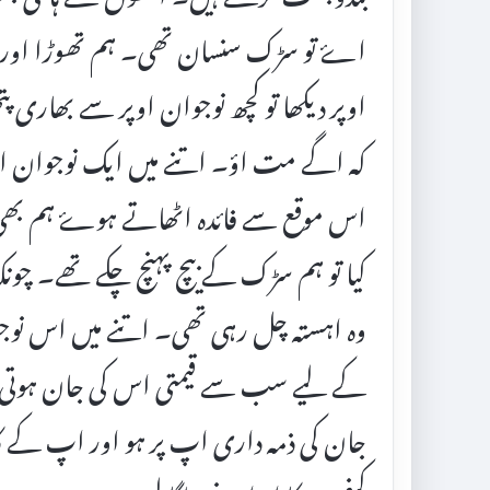
اۓ تو سڑک سنسان تھی۔ ہم تھوڑا اور ا
اوپر دیکھا تو کچھ نوجوان اوپر سے بھاری
کہ اگے مت اؤ۔ اتنے میں ایک نوجوان اگ
اس موقع سے فائدہ اٹھاتے ہوۓ ہم ب
کیا تو ہم سڑک کے بیچ پہنچ چکے تھے۔ چو
وہ اہستہ چل رہی تھی۔ اتنے میں اس نوجو
کے لیے سب سے قیمتی اس کی جان ہوتی ہ
جان کی ذمہ داری اپ پر ہو اور اپ کے کان