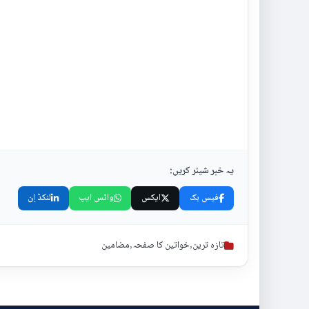
یہ خبر شیئر کریں:
فیس بک
ایکس
واٹس ایپ
لنکڈ اِن
تازہ ترین
,
خواتین کا صفحہ
,
مضامین