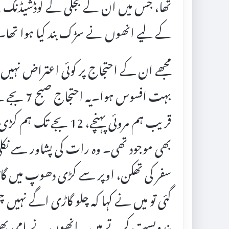
تھا، جس میں ان کے بجلی کے لوڈشیڈنگ
کے لیے انھوں نے سڑک بند کیا ہوا تھا۔
مجھے ان کے احتجاج پر کوئی اعتراض نہیں 
قریب ہم مروئی پہنچے، 
بھی موجود تھی۔ وہ رات کی پشاور سے نکلی
سفر کی تھکن، اوپر سے کڑی دھوپ میں گا
گئی تو میں نے کہا کہ چلو گاڑی اگے نہیں
بندوبست کرتے ہیں۔ انھوں نے ہامی بھ