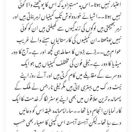
اعتبار نہیں ہوتا۔اس پہ مستہزاد یہ کہ اس کا پوچھنے والا کوئی
نہیں ہوتا۔۔اشیائے خوردونوش تک کمپنیاں زہر بناتی ہیں اور
زہر بھیجتی ہیں لوگوں کی زندگیوں سے کھیلتی ہیں ان کو کوئی
نہیں پوچھتا۔ان کمپنیوں کی کارستانیاں سہنے والے غریب
عوا م ہیں۔۔بڑے بڑوں کا معاملہ ہی کچھ اور ہے۔آج کا دور
میڈیا کا دور ہے۔ٹیلی فون کی مختلف کمپنیاں ہیں جو ایک
دوسرے کے مقابلے میں کام کرتی ہیں اور آئے روز اپنے
نیٹ ور ک میں بہتری لاتی ہیں مگر ٹیلی نار جس نے ملک کے
پسماند ہ ترین علاقوں میں بھی اپنے بوسٹر لگا کر خدمت کاایک
کار نمایان انجام دیا تھا۔۔ساراپسماندہ طبقہ اس کو دعائیں
دے رہا تھا۔لیکن آہستہ آہستہ اس کمپنی کا معیار بھی حسب