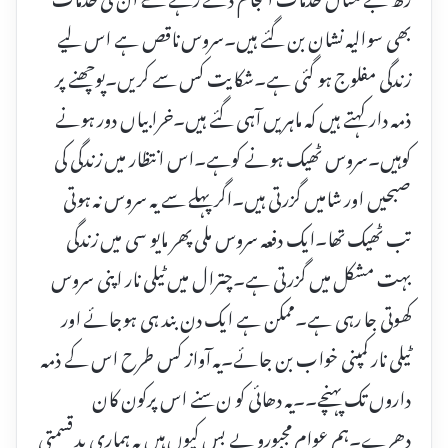
بھی سوالیہ نشان بن گئے ہیں۔سروس ناقص ہے اس لیے
زندگی مفلوج ہو گئی ہے۔شکایت کس سے کریں۔پوچھنے پر
ذمہ دار کہتے ہیں کہ ماہریں آہی گئے ہیں۔خرابیاں دور ہونے
کوہیں۔سروس ٹھیک ہونے کوہے۔اس انتظار میں زندگی کی
صبحیں اور شامیں گزرتی ہیں۔اگر پہلے سے یہ سروس نہ ہوتی
تب ٹھیک تھا۔ایک دفعہ سروس ملی پھر مایو سی میں زندگی
بہت مشکل میں گزرتی ہے۔چترال میں ٹیلی نار اپنی سروس
کھوتی جا رہی ہے۔ممکن ہے ایک دن بند ہی ہوجائے اور
ٹیلی نار کمپنی خواب بن جائے۔یہ آواز کس طرح اس کے ذمہ
داروں تک پہنچے۔۔یہ دھائی کو ن سنے اس پرکون کان
دھرے۔ہم عوام مجبورو بے بس کیوں ہیں یہ ہماری بد قسمتی