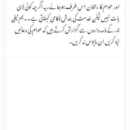
اور عوام کا رجحان اس طرف ہوجائے۔یہ اگر چہ کوئی بڑی
بات نہیں لیکن خدمت کی بندش ناکامی کہلاتی ہے۔۔ہم ٹیلی
نار کے ذمہ داروں سے گزارش کرتے ہیں کہ عوام کی دعائیں
لیا کریں ان مایوس نہ کریں۔