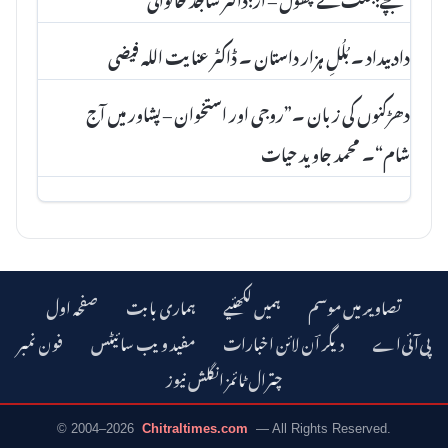
داد بیداد ۔ بُلُلِ ہزار داستان ۔ ڈاکٹر عنا یت اللہ فیضی
دھڑکنوں کی زبان ۔”روجی اور استخوان – پشاور میں آج
شام“۔ محمد جاوید حیات
تصاویر میں موسم
ہمیں لکھئیے
ہماری بابت
صفحہ اول
دیگر اؔن لائن اخبارات
مفید ویب سائیٹس
فون نمبر
چترال ٹائمز انگلش نیوز
© 2004–2026
Chitraltimes.com
— All Rights Reserved.