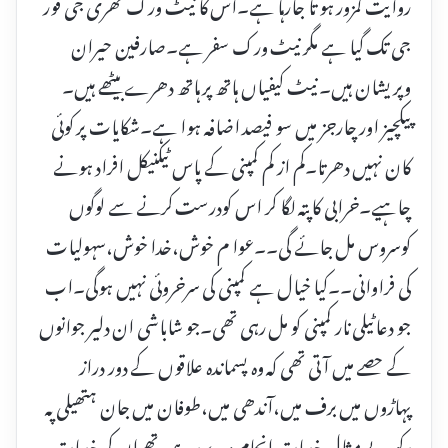
روایت کمزور ہو تا جارہا ہے۔اس کا نیٹ ورک تھری جی فور
جی تک گیا ہے مگر نیٹ ورک سفر ہے۔صارفین حیران
وپریشان ہیں۔ نیٹ کیفیاں ہاتھ پر ہاتھ دھرے بیٹھے ہیں۔
پیکچیز اور چارجز میں سو فیصد اضافہ ہوا ہے۔شکایات پر کوئی
کان نہیں دھرتا۔کم از کم کمپنی کے پاس ٹیکنیکل افراد ہونے
چاہیے۔خرابی کاپتہ لگا کر اس کودرست کرنے سے لوگوں
کوسروس مل جائے گی۔۔عوا م خوش،خدا خوش،سہولیات
کی فراوانی۔۔کیا خیال ہے کمپنی کی سرخروئی نہیں ہوگی۔اب
جو دعاٹیلی نار کمپنی کو مل رہی تھی۔جو شاباشی ان دلیر جوانوں
کے حصے میں آتی تھی کہ وہ پسماندہ علاقوں کے دور دراز
پہاڑوں میں برف میں،آندھی میں،طوفان میں جان ہتھیلی پہ
رکھ بے مثال خدمات انجام دے رہے تھے ان کی خدمات