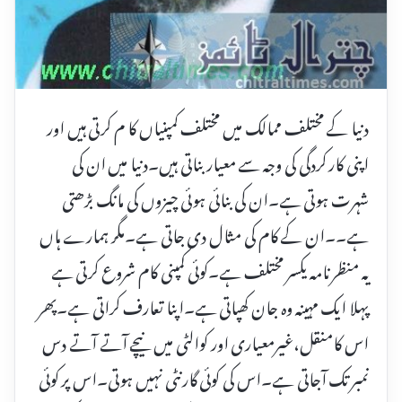
دنیا کے مختلف ممالک میں مختلف کمپنیاں کا م کرتی ہیں اور
اپنی کار کردگی کی وجہ سے معیار بناتی ہیں۔دنیا میں ان کی
شہرت ہوتی ہے۔ان کی بنائی ہوئی چیزوں کی مانگ بڑھتی
ہے۔۔ان کے کام کی مثال دی جاتی ہے۔مگر ہمارے ہاں
یہ منظر نامہ یکسر مختلف ہے۔کوئی کمپنی کام شروع کرتی ہے
پہلا ایک مہینہ وہ جان کھپاتی ہے۔اپنا تعارف کراتی ہے۔پھر
اس کامنقل،غیرمعیاری اور کوالٹی میں نیچے آتے آتے دس
نمبر تک آجاتی ہے۔اس کی کوئی گارنٹی نہیں ہوتی۔اس پر کوئی