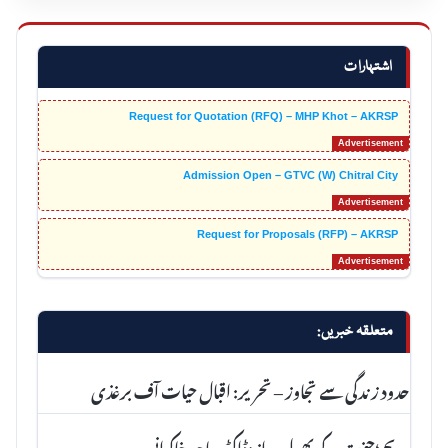
اشتہارات
Request for Quotation (RFQ) – MHP Khot – AKRSP
Admission Open – GTVC (W) Chitral City
Request for Proposals (RFP) – AKRSP
متعلقہ خبریں:
حدود زندگی سے تجاوز – تحریر: اقبال حیات آف برغذی
بچے؛جنت کے پھول – از:ڈاکٹر ساجد خاکوانی