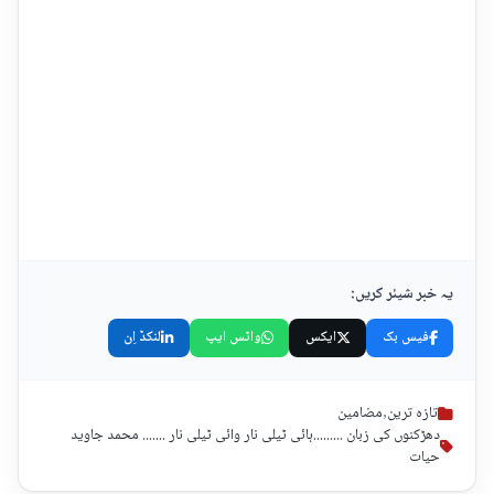
یہ خبر شیئر کریں:
فیس بک
ایکس
واٹس ایپ
لنکڈ اِن
تازہ ترین
,
مضامین
دھڑکنوں کی زبان .........ہائی ٹیلی نار وائی ٹیلی نار ....... محمد جاوید
حیات