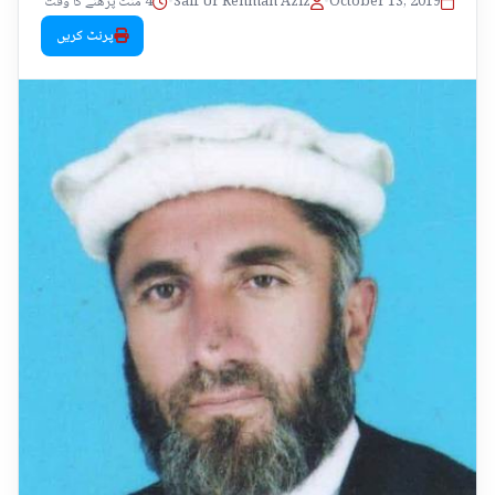
October 13, 2019
•
Saif Ur Rehman Aziz
•
4 منٹ پڑھنے کا وقت
پرنٹ کریں