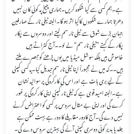
ہے۔ہم کسی سے کیا شکوہ کریں۔ہماری چیخ پہ کوئی کان نہیں
دھرتا ہمارے شکووں کاکیا اثر ہو گا۔البتہ ٹیلی نار کے صارفین
جہان بڑے شوق سے ٹیلی نار سم لیتے اور دوسروں سے پکار
پکار کے کہتے ”ٹیلی نار سم“ لے لو۔۔آج کتراتے ہیں
خاموش ہیں بلکہ سوشل میڈیا میں یوں پڑھنے کو تبصرے ملتے
ہیں۔۔کہ میں نے مجبوراً اپنا ٹیلی نار سم تبدیل کیا۔یہ کسی کمپنی
کے لیے بری بات ہے اور اس کی کارکردگی پر سوالیہ نشان
ہے۔البتہ امید قوی ہے کہ ٹیلی نار کمپنی اپنی کار کردگی پر غور
کرے گی اور اپنی بے مثال سروس پر کسی کو اعتراض کرنے
نہیں دے گی۔آج کادور مقابلے کا دور ہے بہت ممکن ہے
جلد یا بدیر کوئی دوسری کمپنی آئے گی بہترین سروس دے گی۔