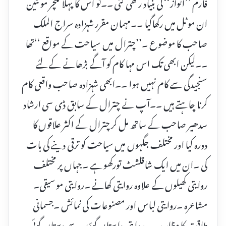
فارم ’’انواز‘‘ کی بنیاد رکھی گئی ۔۔تو اس کا پہلا لکچر مونٹین
ان موٹل میں رکھاگیا ۔۔مہمان مقرر شہزادہ سراج الملک
صاحب کا موضوع ۔’’چترال میں سیاحت کے مواقع ‘‘تھا
۔۔لیکن ابھی تک اس مہا کام کو آگے بڑھانے کے لئے
سنجیدگی سے کام نہیں ہوا ۔۔ابھی شہزادہ صاحب واقعی کام
کرنا چاہتے ہیں ۔۔آپ نے چترال کے سابق ڈی سی ارشاد
سدھیر صاحب کے ساتھ مل کر چترال کے اکثر علاقوں کا
دورہ کیا اور مختلف جگہوں میں سیاحت کو ترقی دینے کی بات
کی ۔ان میں ایک شاقلشٹ تورکھو ہے ۔جہاں پر مختلف
روایتی کھیلوں کے علاوہ روایتی کھانے ۔روایتی موسیقی۔
مشاعرہ ۔روایتی لباس اور مصنوعات کی نمائش ۔جسمانی
طاقت کا مظاہرہ ۔۔ روایتی داستان گوؤں سے دستان گوئی