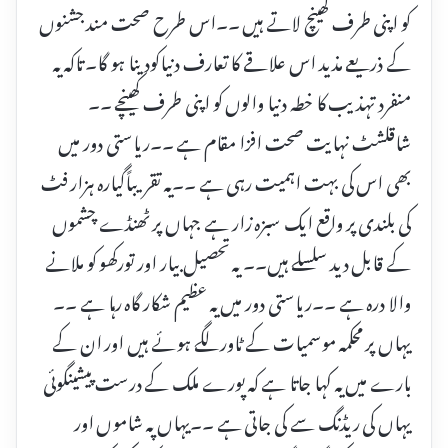
کو اپنی طرف کھینچ لاتے ہیں ۔۔اس طرح صحت مند جشنوں
کے ذریعے مذید اس علاقے کا تعارف دنیاکودینا ہو گا۔ تاکہ یہ
منفرد تہذیب کا خطہ دنیا والوں کو اپنی طرف کھینچے ۔۔
شاقلشٹ نہایت صحت افزا مقام ہے ۔۔ریاستی دور میں
بھی اس کی بہت اہمیت رہی ہے ۔۔یہ تقریباًگیارہ ہزار فٹ
کی بلندی پر واقع ایک سبزہ زار ہے جہاں پر ٹھنڈے چشموں
کے قابل دید سلسلے ہیں۔۔ یہ تحصیل بیار اور تورکھو کو ملانے
والا درہ ہے ۔۔ریاستی دور میں یہ عظیم شکار گاہ رہا ہے ۔۔
یہاں پر محکمہ موسمیات کے ٹاور لگے ہوئے ہیں اور ان کے
بارے میں یہ کہا جاتا ہے کہ پورے ملک کے درست پیشینگوئی
یہاں کی ریڈنگ سے کی جاتی ہے ۔۔یہاں پہ شاموں اور