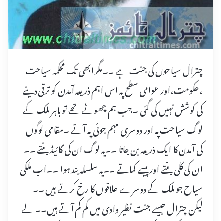
چترال سیاحوں کی جنت ہے ۔۔مگر ابھی تک محکمہ سیاحت
،حکومت،اور عوامی سطح پہ اس اہم ذریعہ آمدن کو ترقی دینے
کی کوشش نہیں کی گئی ۔جب ہم چھوٹے تھے تو باہر ملک کے
لوگ سیاحت پہ اور دوسری مہم جوئی پہ آتے ۔مقامی لوگوں
کی آمدن کا ایک ذریعہ بن جاتا ۔۔یہ لوگ ان کی گائیڈ بنتے ۔۔
ان کی کلی بنتے اور پیسے کماتے ۔۔یہ سلسلہ بند ہوا ۔۔اب ملکی
سیاح جو ملک کے دوسرے علاقوں کا رخ کرتے ہیں ۔۔
لیکن چترال جیسے جنت نظیر وادی میں کم کم آتے ہیں۔۔ لے