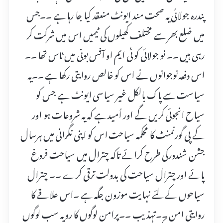
پندرہ جولائی یہ صحت مند ایونٹ منعقد کیا جا رہا ہے ۔۔جس
میں ضلع بھر سے مختلف کھیلوں کی ٹیمیں اس میں شرکت کر
رہی ہیں ۔۔ نو جولائی کو ٹی ایم او آفس بونی میں ٹاس تھا ۔۔
اس دفعہ نوجوانوں نے اس کو خالص روایتی رکھا ہے ۔۔یہ
سیاست سے پاک بالکل غیر سیاسی ایونٹ ہے جس کو
سیاح انجوئی کریں گے اور اُمید ہے کہ یہ شروعات ہو اور
کے پی گورنمنٹ کا محکمہ سیاحت اس کو اپنی نگرانی میں ہرسال
جشن شندورکی طرح کرائے تاکہ چترال میں سیاحت فروغ
پائے اور چترال سیاحت کی بدولت ترقی کرے ۔۔ چترال
سیاحوں کے لئے نہایت موزون جگہ ہے ۔اس علاقے کا
روایتی امن ۔۔تہذیب ۔۔پرامن لوگوں کا رویہ سب لوگوں