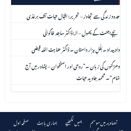
حدود زندگی سے تجاوز – تحریر: اقبال حیات آف برغذی
بچے؛جنت کے پھول – از:ڈاکٹر ساجد خاکوانی
داد بیداد ۔ بُلُلِ ہزار داستان ۔ ڈاکٹر عنا یت اللہ فیضی
دھڑکنوں کی زبان ۔”روجی اور استخوان – پشاور میں آج
شام“۔ محمد جاوید حیات
تصاویر میں موسم
ہمیں لکھئیے
ہماری بابت
صفحہ اول