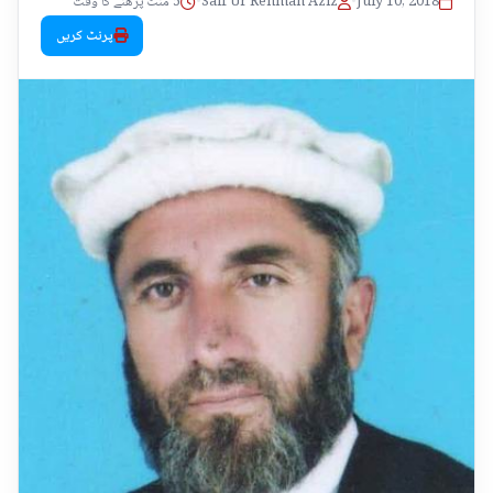
July 10, 2018
•
Saif Ur Rehman Aziz
•
5 منٹ پڑھنے کا وقت
پرنٹ کریں