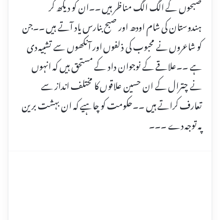
صبحوں کے الگ الگ مناظر ہیں ۔۔ان کو دیکھ کر
ہندوستان کی شام اودھ اور صبح بنارس یاد آتے ہیں ۔۔جن
کو شاعروں نے محبوب کی ذلفوں اور آنکھوں سے تشبیہ دی
ہے ۔۔علاقے کے نوجوان داد کے مستحق ہیں کہ انہوں
نے چترال کے ان حسین علاقوں کا مختلف انداز سے
تعارف کراتے ہیں ۔۔حکومت کو چاہیے کہ ان بہشت برین
پہ توجہ دے ۔۔۔