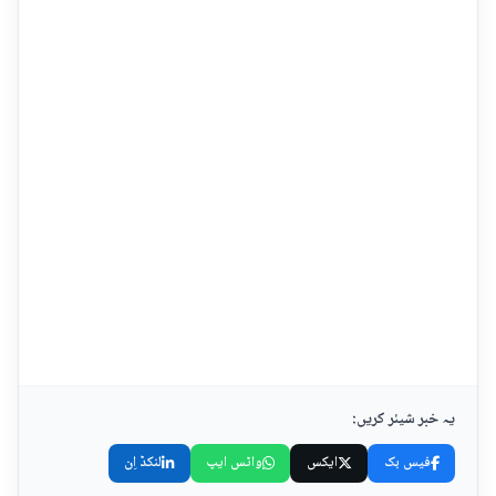
یہ خبر شیئر کریں:
فیس بک
ایکس
واٹس ایپ
لنکڈ اِن