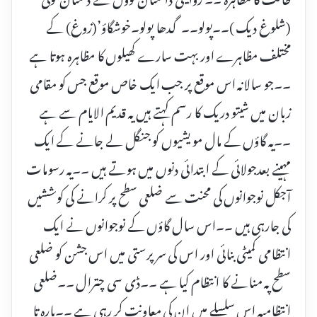
(شلوغ دیک )۔۔پولو۔۔گدھا پولو۔خوشگاؤ’(زوغ) کے
مختلف مظاہرے اور بہت سارے کھیلوں کا مظاہرہ ہوتا ہے
۔۔جو سالانہ اس موقع پر جب ایک خاص موقع جس کو مقامی
زبان میں شیتو دریک کا رسم کہتے ہیں یہ قدیم الایام سے ہے
۔۔یہ گاؤں کے مال مویشیوں کو جنگل لے جانے کے ایک
مہینے بعدجولائی کے ابتدائی دنوں میں ہوتے ہیں ۔۔یہ رسومات
آجکل نوجوانوں کی محنت سے ضلعی سطح پر کرانے کی کوششیں
کی جارہی ہیں ۔۔اس سال گاؤں کے نوجوانوں نے ایک
انتظامی کمیٹی بنائی اور اس کی سر پرستی میں اس جشن کو ضلعی
سطح پہ منانے کا انتظام کیا ہے ۔۔ڈی سی چترال ۔۔ضلعی
انتظامیہ اس سلسلے میں ان کی معاونت کر رہی ہے ۔۔بارہ تا