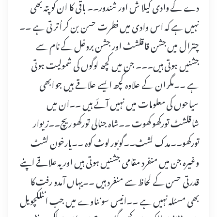
دے کے وادی کیلا ش اور شندور۔۔ باقی کا ان کو پتہ بھی
نہیں ہے کہ اس وادی میں فطرت حسن بن کر اُتر تی ہے ۔۔
چترال میں جشن قاقلشٹ اور جشن بروغل کے نام سے
جشنیں ہوتی ہیں۔۔۔ جن میں کچھ لوگوں کی شمولیت ہوتی
ہے ۔۔مگر ان کے علاوہ کچھ ایسے علاقے ہیں جو ابھی
سیاحوں کی معلومات میں نہیں آئے ہیں ۔۔ان میں
شاقلشٹ تورکھو کھوت ۔۔شاہ جنالی تورکھو ریچ۔۔زیوار
تورکھو۔۔مدک لشٹ۔۔گوبور لوٹ کوہ ۔۔یارخون لشٹ
وغیرہ جن میں منفرد مقامی جشنیں ہوتی ہیں اور یہ علاقے اپنے
قدرتی حسن کے لحاظ سے منفرد ہیں ۔۔یہاں آمدو رفت کا
بھی مسئلہ نہیں ہے ۔۔انیس سو نناوے میں جب انٹلکچویل