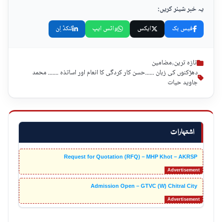
یہ خبر شیئر کریں:
فیس بک
ایکس
واٹس ایپ
لنکڈ اِن
تازہ ترین
,
مضامین
دھڑکنوں کی زبان ......حسن کار کردگی کا انعام اور اساتذہ ....... محمد
جاوید حیات
اشتہارات
Request for Quotation (RFQ) – MHP Khot – AKRSP
Admission Open – GTVC (W) Chitral City