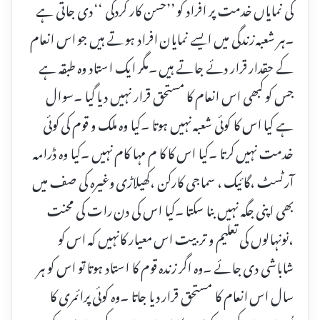
کی نمایاں خدمت پر افراد کو ’’حسن کار کردگی ‘‘ دی جاتی ہے
۔ہر شعبہ زندگی میں ایسے نمایان افراد ہوتے ہیں جو اس انعام
کے حقدار قرار دئے جاتے ہیں ۔مگر ایک استاد وہ طبقہ ہے
جس کو کبھی اس انعام کا مستحق قرار نہیں دیا گیا ۔سوال
ہے کیا اس کا کوئی شعبہ نہیں ہوتا ۔کیا وہ ملک و قوم کی کوئی
خدمت نہیں کرتا ۔کیا اس کا کا م مہا کام نہیں ۔کیا وہ ڈرامہ
آرٹسٹ ،گائیک ، سماجی کارکن ،کھیلاڑی وغیرہ کی صف میں
بھی اپنی جگہ نہیں بنا سکتا ۔کیا اس کی دن رات کی محنت
،نونہالوں کی تعلیم و تربیت اس معیار کانہیں کہ اس کو
شاباشی دی جائے ۔وہ اگر زندہ قوم کا استاد ہوتا تو اس کو ہر
سال اس انعام کا مستحق قرار دیا جاتا ۔وہ کوئی پرائمری کا