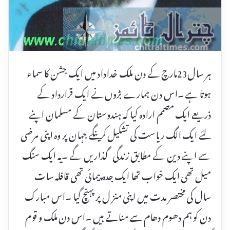
ہر سال23مارچ کے دن ملک خداداد میں ایک جشن کا سماء
ہوتا ہے ۔اس دن ہمارے بڑوں نے ایک قرارداد کے
ذریعے ایک مصمم ارادہ کیا کہ ہندوستان کے مسلمان اپنے
لئے ایک الگ ریاست کی تشکیل کرینگے جہان پر وہ اپنی مرضی
سے اپنے دین کے مطابق زندگی گذاریں گے ۔یہ ایک سنگ
میل تھی ایک خواب تھا ایک جدہ پیمائی تھی قافلہ سات
سال کی مختصر مدت میں اپنی منز ل پر پہنچ گیا ۔اس مبارک
دن کو ہم دھوم دھام سے مناتے ہیں ۔اس دن ملک و قوم