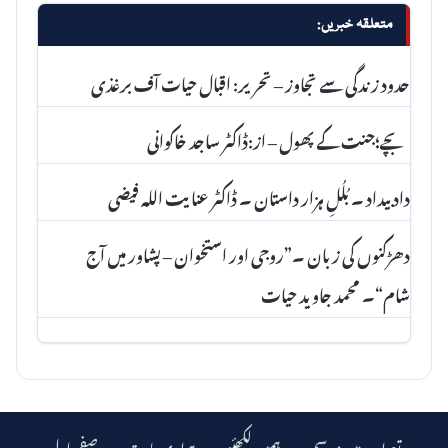
متعلقہ خبریں:
حدود زندگی سے تجاوز – تحریر: اقبال حیات آف برغذی
بچے؛جنت کے پھول – از:ڈاکٹر ساجد خاکوانی
داد بیداد ۔ بُلُلِ ہزار داستان ۔ ڈاکٹر عنا یت اللہ فیضی
دھڑکنوں کی زبان ۔”روجی اور استخوان – پشاور میں آج
شام“۔ محمد جاوید حیات
تصاویر میں موسم
ہمیں لکھئیے
ہماری بابت
صفحہ اول