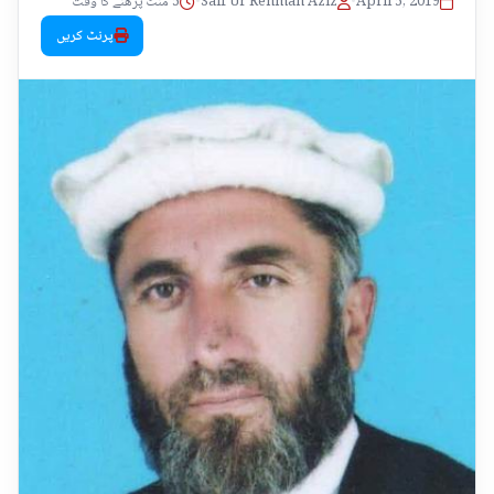
April 5, 2019
•
Saif Ur Rehman Aziz
•
5 منٹ پڑھنے کا وقت
پرنٹ کریں