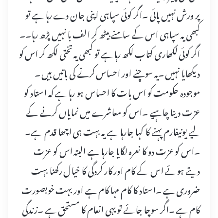
پر ورش نہیں پائی ۔اگر کوئی سپاہی اپنی جان دے رہا ہے تو
کبھی یہ سپاہی اس کے سامنے بیٹھ کر الف با نہیں پڑھ رہا۔۔
اگر کوئی لکھاری کتاب لکھ رہا ہے تو کبھی یہ تختی لکھ کر اس کو
دیکھایا نہیں ۔یہ سوچنے اور احساس کرنے کی باتیں ہیں ۔
موجودہ حکومت کو اس بات کا احساس ہو رہا ہے کہ استاد کو
عزت دینا چاہیے ۔اس کو معاشرے میں نمایاں کرنے کے
لیے یونیفارم پہنے کا کہا جارہا ہے یہ بہت ہی اچھا قدم ہے۔
۔اس کو عزت دو کا نعرہ لگایا جارہا ہے البتہ اس کو عزت
دیتے ہوئے اس کے کام اور کار کردگی کا خیال رکھنا بہت
ضروری ہے ۔استاد کا کام مہا کام ہے اور بہت خوبصورت
کام ہے ۔اگر سوچا جائے تو یہی انعام کا مستحق ہے ۔زندگی