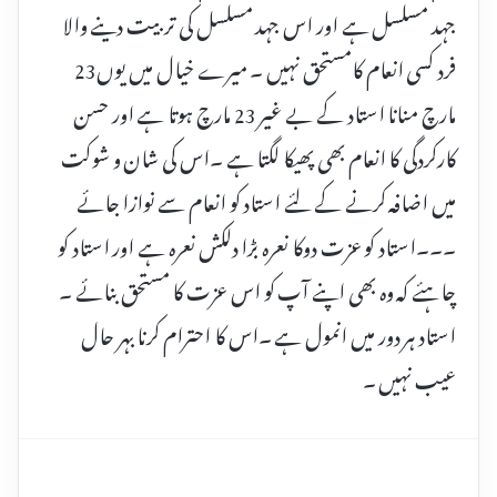
جہد مسلسل ہے اور اس جہد مسلسل کی تربیت دینے والا
فرد کسی انعام کامستحق نہیں ۔ میرے خیال میں یوں23
مارچ منانا استاد کے بے غیر 23 مارچ ہوتا ہے اور حسن
کارکردگی کا انعام بھی پھیکا لگتا ہے ۔اس کی شان و شوکت
میں اضافہ کرنے کے لئے استاد کو انعام سے نوازا جائے
۔۔۔استاد کو عزت دوکا نعرہ بڑا دلکش نعرہ ہے اور استاد کو
چاہئے کہ وہ بھی اپنے آپ کو اس عزت کا مستحق بنائے ۔
استاد ہر دور میں انمول ہے ۔اس کا احترام کرنا بہر حال
عیب نہیں ۔