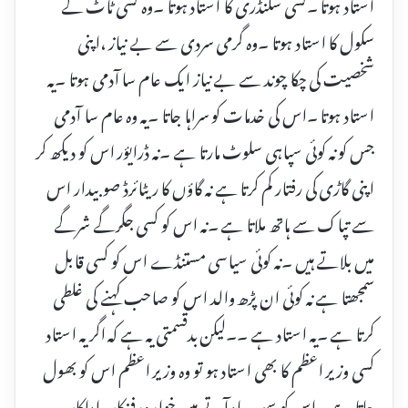
اُستاد ہوتا ۔کسی سکنڈری کا استاد ہوتا ۔وہ کسی ٹاٹ کے
سکول کا استاد ہوتا ۔وہ گرمی سردی سے بے نیاز ،اپنی
شخصیت کی چکا چوند سے بے نیاز ایک عام سا آدمی ہوتا ۔یہ
استاد ہوتا ۔اس کی خدمات کو سراہا جاتا ۔یہ وہ عام سا آدمی
جس کو نہ کوئی سپاہی سلوٹ مارتا ہے ۔نہ ڈرایؤر اس کو دیکھ کر
اپنی گاڑی کی رفتار کم کرتا ہے نہ گاؤں کا ریٹائرڈ صوبیدار اس
سے تپاک سے ہاتھ ملاتا ہے ۔نہ اس کو کسی جگرگے شرگے
میں بلاتے ہیں ۔نہ کوئی سیاسی مستنڈے اس کو کسی قابل
سمجھتا ہے نہ کوئی ان پڑھ والد اس کو صاحب کہنے کی غلطی
کرتا ہے ۔یہ استاد ہے ۔۔لیکن بدقسمتی یہ ہے کہ اگر یہ استاد
کسی وزیر اعظم کا بھی استاد ہو تو وہ وزیر اعظم اس کو بھول
جاتا ہے ۔اس کو سب یاد آتے ہیں خواہ وہ فنکار ،اداکار