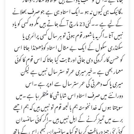
،گائیک ہی کیوں نہ ہو ۔ایک استاد ہی ہے جو صرف بھلانے
کے لیے ہے ۔۔کئی23 مارچ آکے جاتے ہیں مگر وہ کسی کو یاد
نہیں آتا ۔اگر یہ باشعور قوم ہوتی تو ہر سال کسی پرائمری یا
سکنڈری سکول کے ایک بے مثال استاد کوڈھونڈا جاتا اس
کو حسن کار کردگی دی جاتی اور ثابت کیا جاتا کہ اس قوم کا کوئی
معمار بھی ہے ۔خیر میری عمر تو ستر سال نہیں ہے لیکن
میری پاک دھرتی کی عمر ستر سال سے اوپر ہے ۔اس
دورانئے میں صرف استاد اس شاباشی کا منتظر رہا ہے ۔میں
سوچتا ہوں کہ خدانخوستہ ہم بانجھ قوم تو نہیں ہیں کہ ہم اچھے
برے میں تمیز کرنے کے اہل نہیں ہیں ۔اگر کوئی سائنسدان
کوئی نئی چیز دریافت کر رہا تو کیایہ سائنسدان کبھی اس کے ہاتھ