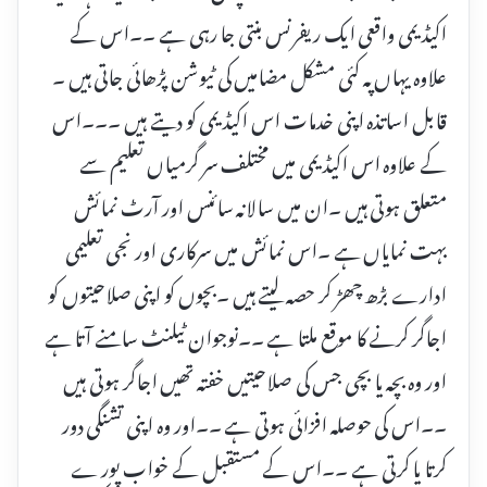
اکیڈیمی واقعی ایک ریفرنس بنتی جا رہی ہے ۔۔اس کے
علاوہ یہاں پہ کئی مشکل مضامیں کی ٹیوشن پڑھائی جاتی ہیں ۔
قابل اساتذہ اپنی خدمات اس اکیڈیمی کو دیتے ہیں ۔۔۔اس
کے علاوہ اس اکیڈیمی میں مختلف سر گرمیاں تعلیم سے
متعلق ہوتی ہیں ۔ان میں سالانہ سائنس اور آرٹ نمائش
بہت نمایاں ہے ۔اس نمائش میں سرکاری اور نجی تعلیمی
ادارے بڑھ چھڑ کر حصہ لیتے ہیں ۔بچوں کو اپنی صلاحیتوں کو
اجاگر کرنے کا موقع ملتا ہے ۔۔نوجوان ٹیلنٹ سامنے آتا ہے
اور وہ بچہ یا بچی جس کی صلاحیتیں خفتہ تھیں اجاگر ہوتی ہیں
۔۔اس کی حوصلہ افزائی ہوتی ہے ۔۔اور وہ اپنی تشنگی دور
کرتا یا کرتی ہے ۔۔اس کے مستقبل کے خواب پور ے