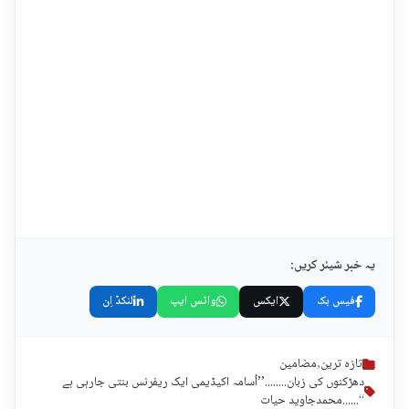
یہ خبر شیئر کریں:
فیس بک
ایکس
واٹس ایپ
لنکڈ اِن
تازہ ترین
,
مضامین
دھڑکنوں کی زبان........’’اُسامہ اکیڈیمی ایک ریفرنس بنتی جارہی ہے
‘‘......محمدجاوید حیات