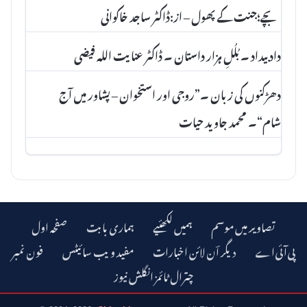
بچے؛جنت کے پھول – از:ڈاکٹر ساجد خاکوانی
داد بیداد ۔ بُلُلِ ہزار داستان ۔ ڈاکٹر عنا یت اللہ فیضی
دھڑکنوں کی زبان ۔”روجی اور استخوان – پشاور میں آج
شام“۔ محمد جاوید حیات
تصاویر میں موسم
ہمیں لکھئیے
ہماری بابت
صفحہ اول
دیگر اؔن لائن اخبارات
مفید ویب سائیٹس
فون نمبر
چترال ٹائمز انگلش نیوز