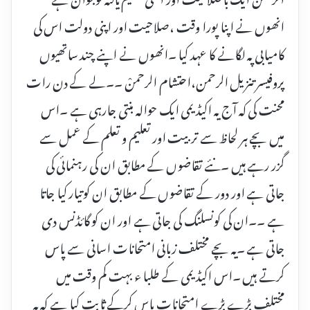
انھوں نے اپنا پورا وقت ،صلاحیت اور اپنی دولت اس کی
کامیابی پہ لگانے کا عہد کیا ۔انھوں نے اپنے چند ساتھیوں
پروفیسر تنزیل الرحمن،احتشام الرحمنْ ۔۔لے کے دن رات
محنت کی کہ آج یہ اکیڈیمی ایک حوالہ بنتی جارہی ہے ۔اس
میں بچے ہر لحاظ سے تربیت اور تعلیم و تعلم کے عمل سے
گزر رہے ہیں ۔نئے تقاضوں کے مطابق ان کی رہنمائی کی
جاتی ہے اور دور کے تقاضوں کے مطابق ان کوتیار کیا جاتا
ہے ۔۔ان کی کونسلنگ کی جاتی ہے اور ان کو گائڈنس دی
جاتی ہے ۔یہ بچے مختلف زبانی امتحانات اسانی سے پاس
کرتے ہیں ۔اس اکیڈیمی کے طلبا ء بہت کم وقت میں
مختلف بڑے بڑے امتحانات پاس کرکے ثابت کیا ہے کہ یہ