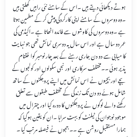
ہوتے دیکھائی دیتے ہیں ۔اس کے سامنے نئی راہیں کھلتی ہیں
۔وہ دوسروں کے سامنے اپنی کارکردگی پیش کر کے مطمین ہوتا
ہے ۔وہ دوسروں کی کاوشوں سے فائدہ اٹھاتا ہے ۔اکیڈمی کی
عمر دو سال ہے اور اس سال یہ دوسری نمائش تھی جو نہایت
کا میابی سے دو دن جاری رہنے کے بعد چار نومبر کوا ختتام
پذیر ہوئی ۔۔مختلف سرکاری اور نجی سکولوں اور کولجوں کے
بچے اور بچیوں نے اس نمائش میں اپنے پروجکٹوں کے ساتھ
شامل ہوئے دو دن تک زندگی کے مختلف طبقوں سے تعلق
رکھنے والے لوگوں نے پروجکٹوں کا دورہ کیا اور چترال میں
موجود نوجوان کی ٹیلنٹ کو بہت سراہا ۔ان کو یقین ہوگیا کہ
ہمارا مستقبل روشن ہے ۔۔ ججوں نے فیصلہ مرتب کیا ۔