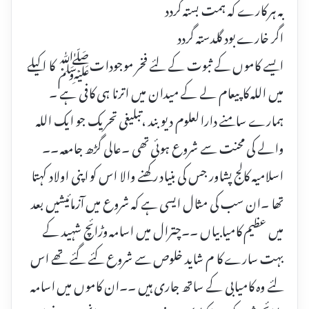
بہ ہر کارے کہ ہمت بستہ گردد
اگر خارے بود گلدستہ گردد
ایسے کاموں کے ثبوت کے لئے فخر موجوداتﷺ کا اکیلے
میں اللہ کا پیعام لے کے میدان میں اترنا ہی کافی ہے ۔
ہمارے سامنے دارالعلوم دیو بند ،تبلیغی تحریک جو ایک اللہ
والے کی محنت سے شروع ہوئی تھی ۔عالی گڑھ جامعہ ۔۔
اسلامیہ کالج پشاور جس کی بنیاد رکھنے والا اس کو اپنی اولاد کہتا
تھا ۔ان سب کی مثال ایسی ہے کہ شروع میں آزمائیشیں بعد
میں عظیم کامیابیاں ۔۔چترال میں اسامہ وڑائچ شہید کے
بہت سارے کا م شاید خلوص سے شروع کئے گئے تھے اس
لئے وہ کامیابی کے ساتھ جاری ہیں ۔۔ان کاموں میں اسامہ