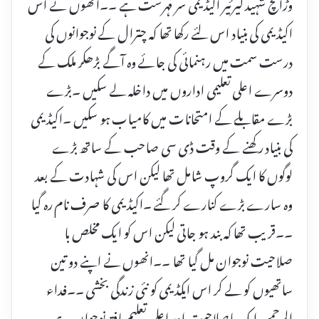
وڑائچ شہید کیرئیر اکیڈیمی سر فہرست ہے ۔۔انھوں نے اس
اکیڈیمی کی بنیاد اس لئے رکھا تھا کہ چترال کے نوجوانوں کی
درست سمت میں رہنمائی کی جائے وہ آگے بڑھکر ملک کے
دوسرے اعلی تعلیمی اداروں میں داخلہ لے سکیں ۔بڑے
بڑے مقابلے کے امتحانات میں کامیاب ہو سکیں ۔اکیڈیمی
کی بنیاد رکھنے کے وقت ڈی سی صاحب کے ساتھ بڑے
لوگوں کا ایک گروپ شامل تھا لیکن اس کی شہادت کے بعد
وہ سارے بڑے کنارے کر گئے ۔اکیڈیمی کا صرف نام رہ گیا
۔۔قریب تھا کہ بند ہو جاتی لیکن اس کو ایک مخلص با
صلاحیت نوجوان مل گیا تھا ۔۔انھوں نے اپنے دو تین
ساتھیوں کو لے کر اس ایکڈیمی کو نئی زندگی بخشی ۔۔فداء
الرحمن ایک باصلاحیت اور اعلی تعلیم یافتہ نوجوان ہے