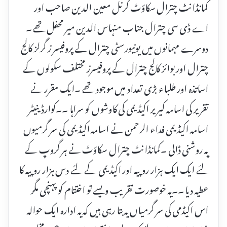
کمانڈانٹ چترال سکاؤٹ کرنل معین الدین صاحب اور
اے ڈی سی چترال جناب منہاس الدین میر محفل تھے ۔
دوسرے مہمانوں میں یونیورسٹی چترال کے پروفیسر ز گرلز کالج
چترال اور بوائز کالج چترال کے پروفیسرز مختلف سکولوں کے
اساتذہ اور طلباء بڑی تعداد میں موجود تھے ۔ایک مقرر نے
تقریر کی اسامہ کیریر اکیڈیمی کی کاوشوں کو سراہا ۔۔کوارڈینیٹر
اسامہ اکیڈیمی فداء الرحمن نے اسامہ اکیڈیمی کی سر گرمیوں
پہ روشنی ڈالی ۔کمانڈانٹ چترال سکاؤٹ نے ہر گروپ کے
لئے ایک ایک ہزار روپیہ اور اکیڈیمی کے لئے دس ہزار روپیہ کا
عطیہ دیا ۔۔یہ خوصورت تقریب ویسے تو اختتام کو پہنچی مگر
اس اکیڈمی کی سر گرمیاں یہ بتا رہی ہیں کہ یہ ادارہ ایک حوالہ