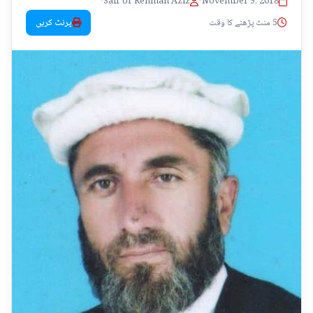
•
Saif Ur Rehman Aziz
•
November 9, 2018
5 منٹ پڑھنے کا وقت
پرنٹ کریں