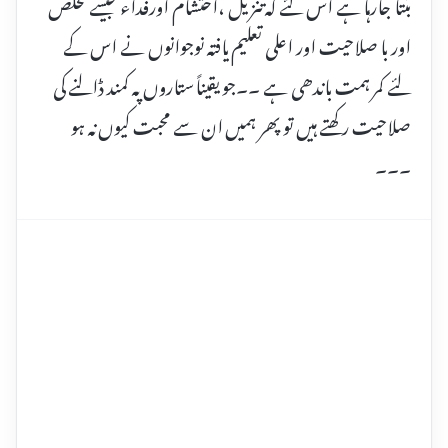
بنتا جارہا ہے اس لئے کہ تنزیل ،اختشام اورفداء جیسے مخلص
اور با صلاحیت اور اعلی تعلیم یافتہ نوجوانوں نے اس کے
لئے کمر ہمت باندھی ہے ۔۔جو یقیناًستاروں پہ کمند ڈالنے کی
صلاحیت رکھتے ہیں تو پھر ہمیں ان سے محبت کیوں نہ ہو
۔۔۔