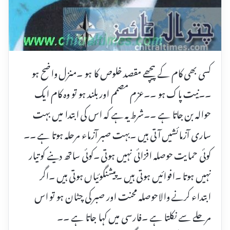
کسی بھی کام کے پیچھے مقصد خلوص کا ہو ۔منزل واضح ہو
۔۔نیت پاک ہو ۔۔عزم مصمم اور بلند ہو تو وہ کام ایک
حوالہ بن جاتا ہے ۔۔شرط یہ ہے کہ اس کی ابتدا میں بہت
ساری آزمائشیں آتی ہیں ۔بہت صبر آزماء مرحلہ ہوتا ہے ۔۔
کوئی حمایت حوصلہ افزائی نہیں ہوتی ۔کوئی ساتھ دینے کو تیار
نہیں ہوتا ۔افوائیں ہوتی ہیں ۔پیشنگوئیاں ہوتی ہیں ۔اگر
ابتداء کرنے والاحوصلہ محنت اور صبر کی چٹان ہو تو اس
مرحلے سے نکلتا ہے ۔فارسی میں کہا جاتا ہے ۔۔