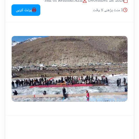
•
Saif Ur Rehman Aziz
•
December 28, 2024
1 منٹ پڑھنے کا وقت
پرنٹ کریں