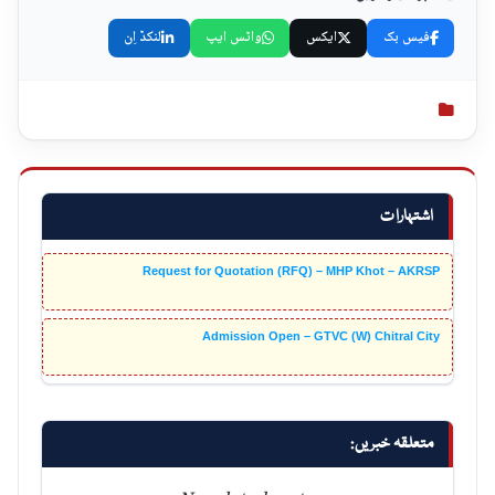
فیس بک
ایکس
واٹس ایپ
لنکڈ اِن
اشتہارات
Request for Quotation (RFQ) – MHP Khot – AKRSP
Admission Open – GTVC (W) Chitral City
متعلقہ خبریں:
No related posts.