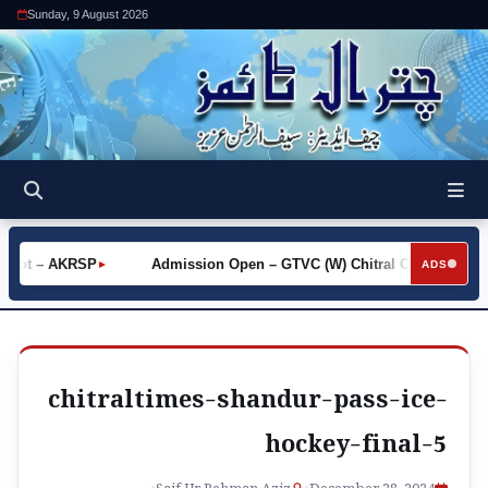
Sunday, 9 August 2026
Khot – AKRSP
Admission Open – GTVC (W) Chitral City
Re
►
►
ADS
chitraltimes-shandur-pass-ice-
hockey-final-5