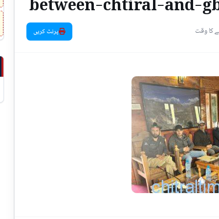
between-chtiral-and-gb
پرنٹ کریں