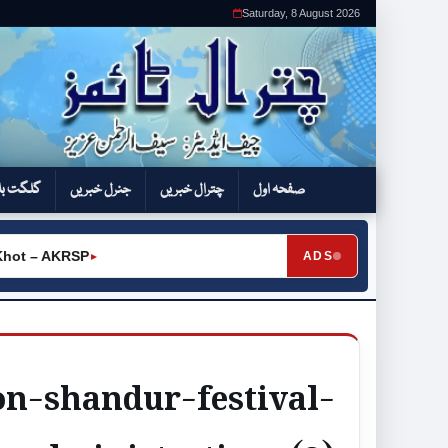
Saturday, 8 August 2026
صفحہ اول
چترال خبریں
جنرل خبریں
گلگت بل
ot – AKRSP
ADS
►
on-shandur-festival-