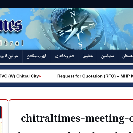
تستان
مضامین
خطوط
شعر و شاعری
کھوار سیکشن‎
خواتین کا ص
(W) Chitral City
Request for Quotation (RFQ) – MHP Kh
►
chitraltimes-meeting-