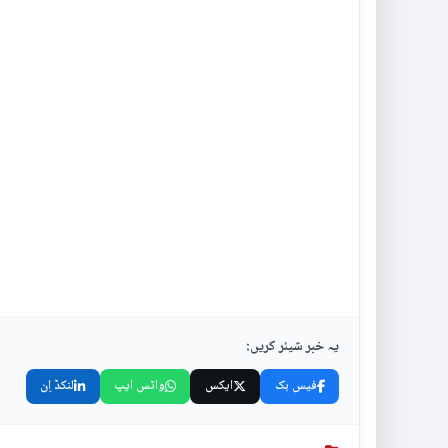
یہ خبر شیئر کریں:
فیس بک
ایکس
واٹس ایپ
لنکڈ اِن