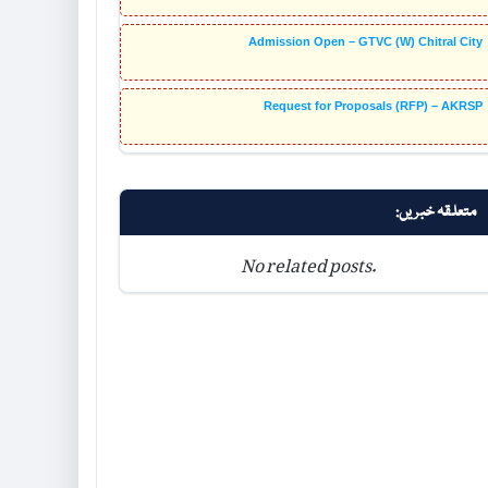
Admission Open – GTVC (W) Chitral City
Request for Proposals (RFP) – AKRSP
متعلقہ خبریں:
No related posts.