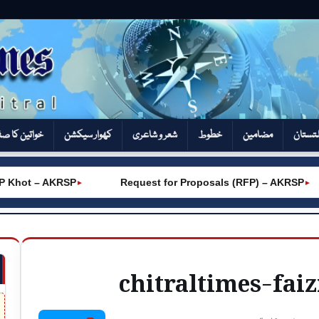
تستان
مضامین
خطوط
شعر و شاعری
کھوار سیکشن‎
خواتین کا ص
hot – AKRSP
Request for Proposals (RFP) – AKRSP
►
►
chitraltimes-faiz