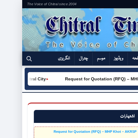
The Voice of Chitral since 2004
فحہ
ویڈیوز
موسم
چترال
انگریزی
 (W) Chitral City
Request for Quotation (RFQ) – MHP K
►
اشتہارات
Request for Quotation (RFQ) – MHP Khot – AKRSP