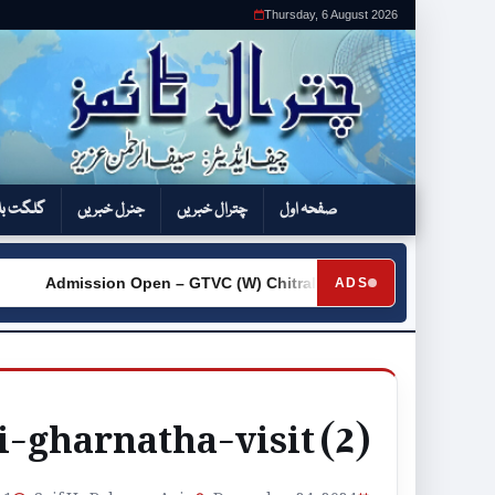
Thursday, 6 August 2026
صفحہ اول
چترال خبریں
جنرل خبریں
گلگت بل
Admission Open – GTVC (W) Chitral City
Request for Q
ADS
►
i-gharnatha-visit (2)