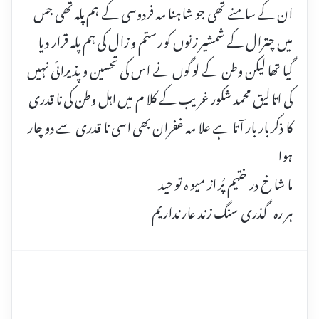
ان کے سامنے تھی جو شاہنا مہ فردوسی کے ہم پلہ تھی جس
میں چترال کے شمشیر زنوں کو رستم و زال کی ہم پلہ قرار دیا
گیا تھا لیکن وطن کے لو گوں نے اس کی تحسین و پذیرائی نہیں
کی اتا لیق محمد شکور غریب کے کلا م میں اہل وطن کی نا قدری
کا ذکر بار بار آتا ہے علا مہ غفران بھی اسی نا قدری سے دو چار
ہوا
ما شا خ در ختیم پُر از میو ہ تو حید
ہر رہ گذری سنگ زند عار نداریم