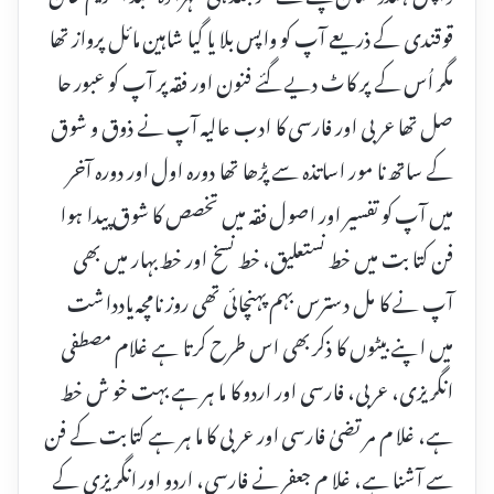
قوقندی کے ذریعے آپ کو واپس بلا یا گیا شاہین مائل پرواز تھا
مگر اُس کے پر کاٹ دیے گئے فنون اور فقہ پر آپ کو عبور حا
صل تھا عر بی اور فارسی کا ادب عالیہ آپ نے ذوق و شوق
کے ساتھ نا مور اساتذہ سے پڑھا تھا دورہ اول اور دورہ آخر
میں آپ کو تفسیر اور اصول فقہ میں تخصص کا شوق پیدا ہوا
فن کتا بت میں خط نستعلیق، خط نسخ اور خط بہار میں بھی
آپ نے کا مل دسترس بہم پہنچائی تھی روز نامچہ یادداشت
میں ا پنے بیٹوں کا ذکر بھی اس طرح کر تا ہے غلام مصطفی
انگریزی، عر بی، فارسی اور اردو کا ما ہر ہے بہت خو ش خط
ہے، غلا م مر تضیٰ فارسی اور عر بی کا ما ہر ہے کتابت کے فن
سے آشنا ہے، غلا م جعفر نے فارسی، اردو اور انگریزی کے