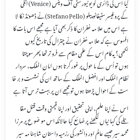
کیا اس کی ڈائری کو یو نیورسٹی آف وینس (Venice) اٹلی
کے پرو فیسر سٹیفانو پیلو (Stefano Pello)نے ڈھونڈ نکا لا
ہے اس میں علا مہ غفران کا ذکر بھی آیا ہے مجھے اس بات کا
افسوس ہے کہ علا مہ غفران نے چترال کی تاریخ کیوں
لکھی؟ یہ کام اس کے علمی مقام سے فرو تر تھا پھر سوچتا
ہوں تو اُس کے ما حول پر غور کر تا ہوں امان الملک، سردار
نظام الملک اور افضل الملک کے ساتھ ان کی نشست و بر خا
ست کے احوال پڑھتا ہوں تو مجھے ان پر بہت تر س آتا ہے
اس نے اپنا علم، اپنی تحقیق اور اپنا قیمتی وقت قتل مقا
تلے کی کہا نیاں لکھنے پر ضا ئع کیا حالانکہ اس مو ضو ع پر مر زا
محمد سیر جیسے عالم اور دانشور کی رزمیہ داستان شاہنا مہ سیر