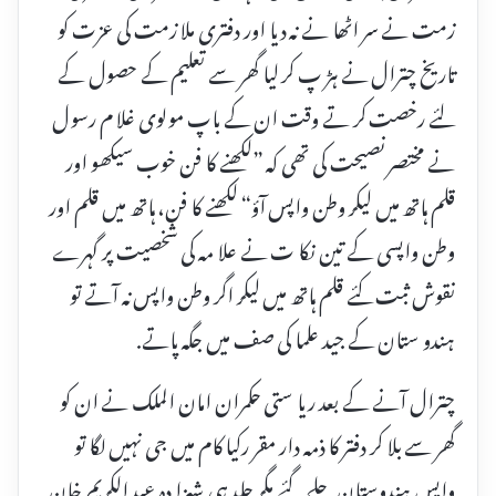
زمت نے سر اٹھا نے نہ دیا اور دفتری ملا زمت کی عزت کو
تاریخ چترال نے ہڑ پ کر لیا گھر سے تعلیم کے حصول کے
لئے رخصت کر تے وقت ان کے باپ مولوی غلا م رسول
نے مختصر نصیحت کی تھی کہ ”لکھنے کا فن خوب سیکھو اور
قلم ہاتھ میں لیکر وطن واپس آؤ“ لکھنے کا فن، ہاتھ میں قلم اور
وطن واپسی کے تین نکا ت نے علا مہ کی شخصیت پر گہرے
نقوش ثبت کئے قلم ہاتھ میں لیکر اگر وطن واپس نہ آتے تو
ہندو ستان کے جید علما کی صف میں جگہ پاتے.
چترال آنے کے بعد ریا ستی حکمران امان الملک نے ان کو
گھر سے بلا کر دفتر کا ذمہ دار مقر رکیا کام میں جی نہیں لگا تو
واپس ہندوستان چلے گئے مگر جلد ہی شہزا دہ عبد الکریم خان