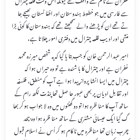
سے فارسی میں جو خطوط ہندوستان اور افغا نستان بھیجے جا
تے تھے ان کو پڑھنے والے سمجھتے تھے کہ ہندوستان کا کوئی بڑا
منشی اور ادیب قلعہ چترال میں دفتری امور چلا تا ہے،
امیر عبد الرحمن خان کو جب بتا یا گیا کہ یہ شخص میر زہ محمد
غفران ہے اور چترال کا با شندہ ہے تو وہ حیراں ہوا کہ
چترال میں ایسا انشا پرواز پیدا ہوا ہے آپ کو منطق، فلسفہ
اور تقا بل ادیان پر بھی عبور حا صل تھا پنڈت لکھ رام کے
ساتھ آپ کا منا ظرہ ہوا تو دو گھنٹوں میں وہ لا جواب ہو کر بھا
گ گیا ایک عیسائی مشنری کے ساتھ منا ظرہ ہوا وہ بیحد
چرب زبان تھا مناظرہ میں نا کام ہو کر اُس نے اسلام قبول