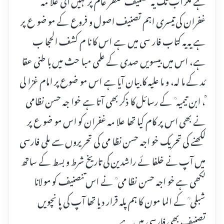
غفران کی تیسری اہم تصنیف اصول و فروع کے مو ضو ع پر
ہے یہ یہ کتاب فار سی میں ہے اس کا نا م کشف الحجا ب
ہے، اس میں بیسویں صدی کے علمی مبا حث میں با طنی عقا
ئد کے ما لہ، و ما علیہ کا بیان آیا ہے اس مو ضوع پر امام غزا لی
ؒ، ابن تیمیہ ؒ کے رسائل کا ذکر بھی آتا ہے خوا جہ حسن نظامی
نے بھی اس پر کام کیا تھا علا مہ غفران کو اس مو ضو ع پر
لکھنے کی تحریک خو اجہ حسن نظا می کی تحریروں سے ملی فارسی
میں آپ نے خلفا ئے راشدین کی تاریخ شرط و بسط کے ساتھ
لکھی ہے خو اجہ حسن نظا می ؒ نے اس تنصنیف کو مولانا
شبلی ؒ کے الما مون کا ہم پلہ قرار دیا تھا آپ کی پا نچویں
تصنیف بھی فارسی میں ہے