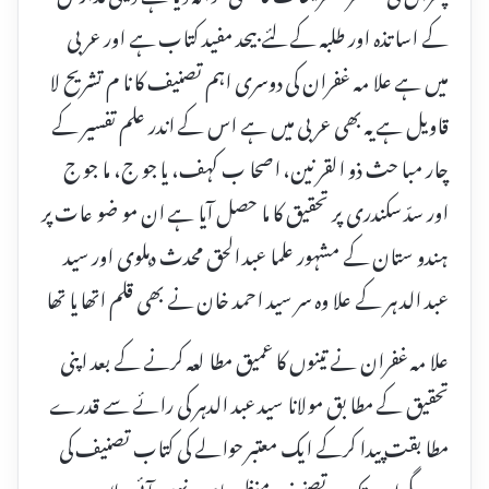
کے اسا تذہ اور طلبہ کے لئے بیحد مفید کتاب ہے اور عر بی
میں ہے علا مہ غفران کی دوسری اہم تصنیف کا نا م تشریح لا
قاویل ہے یہ بھی عر بی میں ہے اس کے اندر علم تفسیر کے
چار مبا حث ذو القر نین، اصحا ب کہف، یا جو ج، ما جو ج
اور سدّ سکندری پر تحقیق کا ما حصل آیا ہے ان مو ضو عات پر
ہندو ستان کے مشہور علما عبد الحق محدث دہلوی اور سید
عبد الد ہر کے علا وہ سر سید احمد خان نے بھی قلم اتھا یا تھا
علا مہ غفران نے تینوں کا عمیق مطا لعہ کرنے کے بعد اپنی
تحقیق کے مطا بق مولانا سید عبد الدہر کی رائے سے قدرے
مطا بقت پیدا کرکے ایک معتبر حوالے کی کتاب تصنیف کی
ہے مگر اب تک یہ تصنیف منظر عام پر نہیں آئی علا مہ