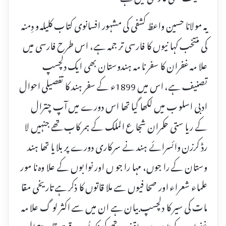
یہ مولانا حسین واعظ کشفی کی مشہور افسانوی کتاب کلیلہ و دِمنہ
کی منتخب کہا نیوں کا فارسی تر جمہ ہے، اس طرح فارسی میں
علا مہ غفران کا سفر نا مہ ہندوستان بھی ایک دلچسپ
تصنیف ہے، اس میں 1899ء کے سفر ہند کا تفصیلی احوال
ادبی اسلو ب میں لکھا گیا تھا اس دورے میں آپ چترال
کے ریا ستی حکمران شجا ع الملک کے ہمر کاب تھے جنہیں لا
رڈ کرزن وائسرائے ہند نے سر کاری دورے پر بلا یا تھا ہند
وستان کے را جوں، مہا را جو ں اور نوا بوں کے علا وہ نا مور
علماء شعراء اور صحا فیوں سے ملا قاتوں کا ذکر ہے تاریخی مقا
مات کی سیر کا دلچسپ بیان ہے ان میں سے اکثر لو گ علا مہ
غفران کے نا م سے واقف تھے کیونکہ اُس وقت قلعہ چترال