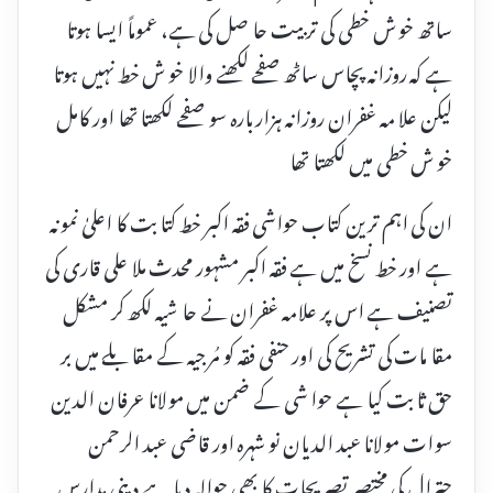
ساتھ خو ش خطی کی تر بیت حا صل کی ہے، عموماً ایسا ہوتا
ہے کہ روزانہ پچاس ساٹھ صفحے لکھنے والا خو ش خط نہیں ہوتا
لیکن علا مہ غفران روزانہ ہزار بارہ سو صفحے لکھتا تھا اور کامل
خو ش خطی میں لکھتا تھا
ان کی اہم ترین کتاب حواشی فقہ اکبر خط کتا بت کا اعلیٰ نمو نہ
ہے اور خط نسخ میں ہے فقہ اکبر مشہور محدث ملا علی قاری کی
تصنیف ہے اس پر علامہ غفران نے حا شیہ لکھ کر مشکل
مقا مات کی تشریح کی اور حنفی فقہ کو مُر جیہ کے مقا بلے میں بر
حق ثا بت کیا ہے حوا شی کے ضمن میں مولانا عرفان الدین
سوات مولانا عبد الدیان نو شہرہ اور قاضی عبد الرحمن
چترال کی مختصر تصریحات کا بھی حوالہ دیا ہے دینی مدارس