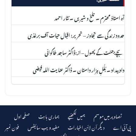
متعلقہ خبریں:
آہ استاذ محترم ۔ تلخ و شیریں ۔ نثار احمد
حدود زندگی سے تجاوز – تحریر: اقبال حیات آف برغذی
بچے؛جنت کے پھول – از:ڈاکٹر ساجد خاکوانی
داد بیداد ۔ بُلُلِ ہزار داستان ۔ ڈاکٹر عنا یت اللہ فیضی
تصاویر میں موسم
ہمیں لکھئیے
ہماری بابت
صفحہ اول
دیگر اؔن لائن اخبارات
مفید ویب سائیٹس
فون نمبر