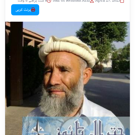
April 27, 2025
•
Saif Ur Rehman Aziz
•
8 منٹ پڑھنے کا وقت
پرنٹ کریں