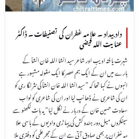
داد بیداد ۔ علا مہ غفران کی تصنیفات ۔ ڈاکٹر
عنا یت اللہ فیضی
شہرت یا فتہ ادیب اور شاعر سید انشا اللہ خان انشاؔ کے
بارے میں ان کے ایک ہم عصر کا ایک مقولہ مشہور ہے
انہوں نے کہا تھا کہ ”سید انشا اللہ خان انشاؔ کی نثر نگا ری کو
ان کی شاعری نے ڈھانپ لیا اور ان کی شاعری کو نواب
سعادت حسین خان کے دربار نے نگل لیا“ یہ بات لکھنو سے
سینکڑوں میل دور ہندو کش کی پہا ڑی وادیوں کے باسی علا
مہ غفران پر بھی صادق آتی ہے ان کے تبحرعلمی کو دفتری ملا