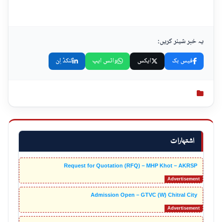
یہ خبر شیئر کریں:
فیس بک
ایکس
واٹس ایپ
لنکڈ اِن
اشتہارات
Request for Quotation (RFQ) – MHP Khot – AKRSP
Admission Open – GTVC (W) Chitral City