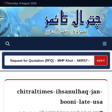
Thursday, 6 August 2026
Request for Quotation (RFQ) – MHP Khot – AKRSP
Request 
►
ADS
chitraltimes-ihsanulhaq-jan-
booni-late-usa