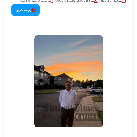
1 منٹ پڑھنے کا وقت
•
Saif Ur Rehman Aziz
•
July 19, 2022
پرنٹ کریں