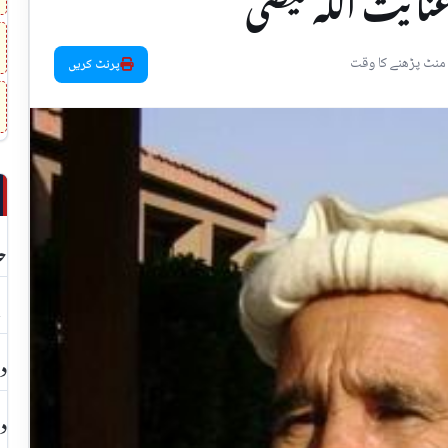
یت اللہ فیضی
پرنٹ کریں
حد
بچ
دا
دھ