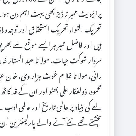
پرائیویٹ ممبر ز ڈیز بھی بہت اہم دن ہو ت
تحریک التوا، تحریک استحقاق اور توجہ دلا
ہیں اور فاضل ممبر ہر ایسے مو قع سے بھر پور 
سردار شوکت حیات، مولا نا عبد الستار خان نی
رانی، مولا نا غلا م غوث ہزار وی، خان عبد 
محمود، ذولفقار علی بھٹو اور ان کے قد کا
لعے کی بنیاد پر عالمی تاریخ اور عالمی ادب 
بخشتے تھے نئے آنے والے پارلیمنٹرین اُن 