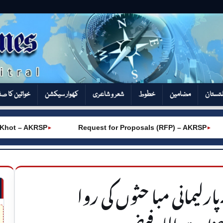
تستان
مضامین
خطوط
شعر و شاعری
کھوار سیکشن‎
خواتین کا ص
 AKRSP
Request for Proposals (RFP) – AKRSP
Adm
►
►
مانی مبا حثوں کی روا