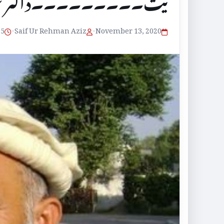
یت۔۔۔۔۔۔۔۔۔ڈاکٹر عنا 
November 13, 2020
•
Saif Ur Rehman Aziz
•
5 منٹ پڑھنے کا وقت