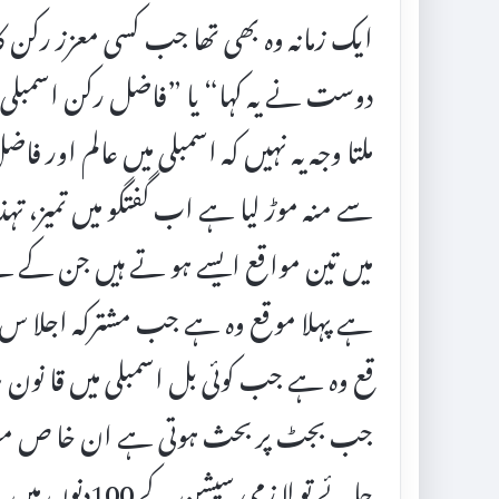
ایک زمانہ وہ بھی تھا جب کسی معزز رکن ک
دوست نے یہ کہا“ یا ”فاضل رکن اسمبلی نے
ملتا وجہ یہ نہیں کہ اسمبلی میں عالم اور ف
سے منہ موڑ لیا ہے اب گفتگو میں تمیز، تہذ
میں تین موا قع ایسے ہو تے ہیں جن کے لئے 
ہے پہلا مو قع وہ ہے جب مشترکہ اجلا 
قع وہ ہے جب کوئی بل اسمبلی میں قا نون 
جب بجٹ پر بحث ہوتی ہے ان خا ص موا قع