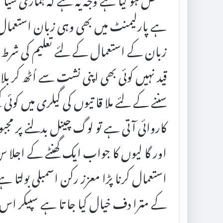
ہے پارلیمنٹ میں بھی وہی زبان استعمال
زبان کے استعمال کے لئے تعلیم کی شرط ن
قید نہیں کوئی بھی اپنی نشت سے اُٹھ کر ب
سننے کے لئے ملا قا تیوں کی گیلری میں کوئی 
کاروائی آتی ہے تو لوگ چینل بدلنے پر مجبو
استعمال کرنا پڑا معزز رکن اسمبلی بولتا 
کے مترا دف خیال کیا جا تا ہے سپیکر اس 