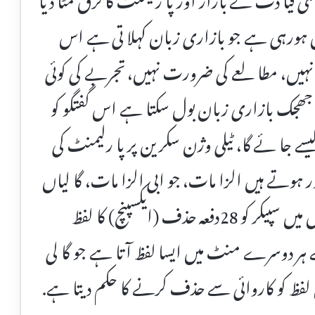
 ہورہی ہے جو بازاری زبان کہلا تی ہے اس
ہیں، مطا لعے کی ضرورت نہیں، تجربے کی کوئی
لا جھجک بازاری زبان بول سکتا ہے اس گفتگو کو
کیسے جا ئے گا، ٹیلی وژن سکرین پر پا رلیمنٹ کی
ر ہوتے ہیں الزا مات، جو ابی الزا مات، گا لیاں
اور گا لیوں کا جواب ایک گھنٹے کے اجلا س میں سپیکر کو 28دفعہ حذف (ایکسپنچ) کا لفظ
ہے ہر دوسرے منٹ میں ایسا لفظ آتا ہے جو گا لی
لفظ کو کاروائی سے حذف کرنے کا حکم دیتا ہے.