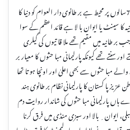
پارلیمانی مبا حثوں کی روایت کم و بیش 700سالوں پر محیط ہے بر طانوی دار العوام کو دنیا کا
انیہ کا سینٹ یا ایوان با لا ہے قائد اعظم کے سوا
 بر طانیہ میں مقیم تھے ملا قا تیوں کی گیلری
 اور سنتے تھے کیونکہ پارلیمانی مبا حثوں کا معیار بر
والے مبا حثوں سے بھی اعلیٰ اور اونچا ہو تا تھا
ن عزیز پا کستان کا پارلیمانی نظام بر طانوی ہند
 ہاں پارلیمانی مبا حثوں کی شاندار روایت دم
لی، ایوان ِ بالا اور سبزی منڈی میں فرق کرنا
 قیا دت نے بازار اور پا رلیمنٹ کا فرق مٹا دیا