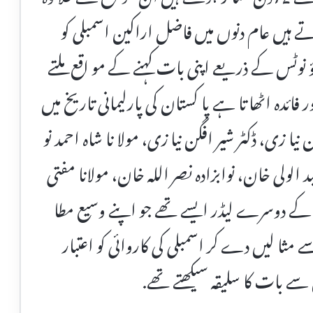
ے ہیں عام دنوں میں فاضل اراکین اسمبلی کو
ؤ نوٹس کے ذریعے اپنی بات کہنے کے مو اقع ملتے
فائدہ اٹھا تا ہے پا کستان کی پارلیمانی تاریخ میں
ا زی، ڈکٹر شیر افگن نیا زی، مولا نا شاہ احمد نو
الولی خان، نوابزادہ نصر اللہ خان، مولانا مفتی
ٹھ کے دوسرے لیڈر ایسے تھے جو اپنے وسیع مطا
سے مثا لیں دے کر اسمبلی کی کاروائی کو اعتبار
سے بات کا سلیقہ سیکھتے تھے.