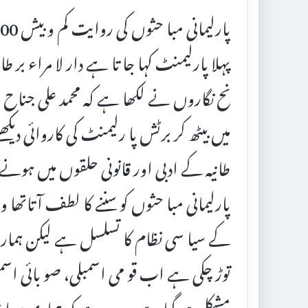
پہلا پارلیمنٹ کہا جا تا ہے دار لا مراء بر ط
نح نگاروں نے لکھا ہے کہ محمد علی جناح جب
میں بیٹھ کر برٹش پا رلیمنٹ کی کاروائی دیکھتے
طانیہ کے ادبی اور قانونی حلقوں میں ہونے 
پارلیمانی مبا حثوں کو سننے کا لطف آتاتھا وط
کے سیا سی نظام کا تسلسل ہے لیکن ہمارے
توڑ چکی ہے اب قو می اسمبلی، صو بائی اسمب
مشکل ہو گیا ہے وجہ یہ ہے کہ ہماری سیا سی