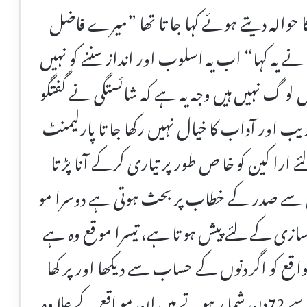
ا حوالہ دیتے ہوئے کہا جا تا تھا ”میرے فاضل
 یہ کہا“ اب یہ اسلوب اور انداز سننے کو نہیں
اضل لو گ نہیں ہیں وجہ یہ ہے کہ شائستگی نے گفتگو
یب اور آداب کا خیال نہیں رکھا جا تا پارلیمنٹ
ارا کین کو خا ص طور پر تیاری کرکے آنا پڑ تا
س سے صدر کے خطاب پر بحث ہوتی ہے دوسرا مو
سازی کے لئے پیش ہو تا ہے، تیسرا مو قع وہ ہے
 کو اگر دنوں کے حساب سے دیکھا اور پر کھا
جائے تو لا زمی سیشن کے 100دنوں میں سے 72دن شما ر ہوتے ہیں ان مو اقع کے علا وہ