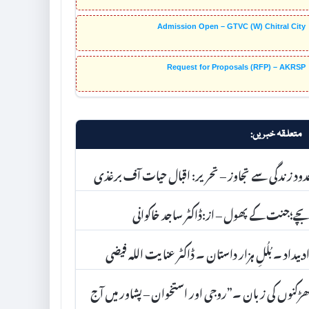
Admission Open – GTVC (W) Chitral City
Request for Proposals (RFP) – AKRSP
متعلقہ خبریں:
ود زندگی سے تجاوز – تحریر: اقبال حیات آف برغذی
ے؛جنت کے پھول – از:ڈاکٹر ساجد خاکوانی
د بیداد ۔ بُلُلِ ہزار داستان ۔ ڈاکٹر عنا یت اللہ فیضی
ڑکنوں کی زبان ۔”روجی اور استخوان – پشاور میں آج