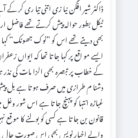
ڈاکٹر شیر افگن نیا زی اتنی تیا ری کر کے آتے 
ٹیکل بطور حوالہ پیش کرتے تھے فاضل ا
بھی دیتے تھے اس کو ”نوک جھونک“ کہا جات
ایسے مو اقع پر کہا جا تا تھا کہ ایواں زع
کے خطاب پر تبصرہ بھی الزا مات کی نذر ہو
دشنا م طرازی میں صرف ہو تا ہے بل پیش
غباڑہ انتہا کو پہنچ جا تا ہے اس شور وغل
قانون بن جا تا ہے کسی کو بولنے کا مو قع ن
والے اخبار نویس بھی اس صورت حال سے تن