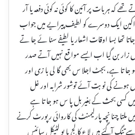
تھے کہ ہر بات پر آئین کا کوئی نہ کوئی دفعہ یا آر
راکین ایک دوسرے کو لطیف پیرایے میں جواب
ا تھا بسا اوقات اشعار یا لطیفے سنا ئے جا تے
فراں زار بن گیا اب ایسے موا قع نہیں آتے صدر
 جا تا ہے، بجٹ اجلا س بھی گا لی با زی اور
 ہونے کی نو بت آئے توشور شرابہ اور غل
 میں کسی بحث کے بغیر بل پا س ہو جا تا ہے
ہیں ملتا چنا نچہ پارلیمنٹ کی کاروائی رپورٹ کرنے
گ آگئے ہیں لا ء کا لج یا پو لٹیکل سائنس