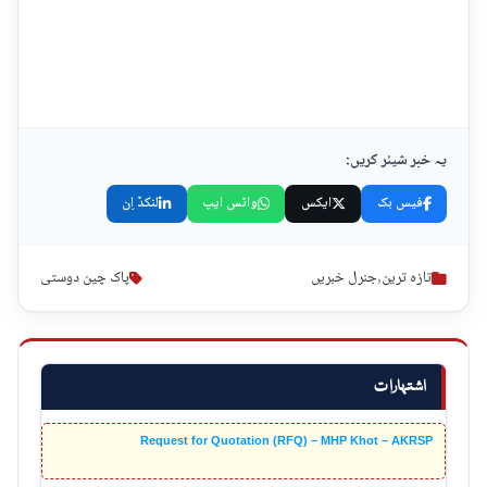
یہ خبر شیئر کریں:
فیس بک
ایکس
واٹس ایپ
لنکڈ اِن
تازہ ترین
,
جنرل خبریں
پاک چین دوستی
اشتہارات
Request for Quotation (RFQ) – MHP Khot – AKRSP