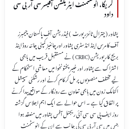
کریگا، انوسٹمنٹ ایٹریکشن آفیسر سی آر بی سی
داود
پشاور ( چترال ٹائمزرپورٹ ) فیڈریشن آف پاکستان چیمبرز
آف کامرس اینڈ انڈسٹری پشاور اور چائنیز کمپنی چائنہ روڈ اینڈ
بریج کارپوریشن (CRBC ) نے مستقبل قریب میں باہمی
اشتراک سے پشاور اور خیبر پختونخوا میں معاشی استحکام کے
لیے مختلف منصوبوں پر مل کر کام کرنے اور رشکئی سپیشل
اکنامک زون میں باہمی تعاون سے روزگار کے مواقع پیدا کرنے
پر اتفاق کیا ہے ۔ اس حوالے سے ایک اہم اجلاس گزشتہ
روز ایف پی سی سی آئی ریجنل آفس پشاور میں منعقد ہوا
جس میں سی آر بی سی کی جانب سے ان کے انوسٹمنٹ