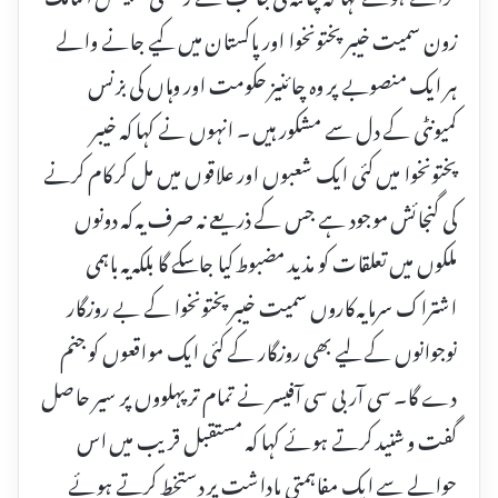
زون سمیت خیبر پختونخوا اور پاکستان میں کیے جانے والے
ہر ایک منصوبے پر وہ چائنیز حکومت اور وہاں کی بزنس
کمیونٹی کے دل سے مشکور ہیں ۔ انہوں نے کہا کہ خیبر
پختونخوا میں کئی ایک شعبوں اور علاقوں میں مل کر کام کرنے
کی گنجائش موجود ہے جس کے ذریعے نہ صرف یہ کہ دونوں
ملکوں میں تعلقات کو مذید مضبوط کیا جاسکے گا بلکہ یہ باہمی
اشتراک سرمایہ کاروں سمیت خیبر پختونخوا کے بے روزگار
نوجوانوں کے لیے بھی روزگار کے کئی ایک مواقعوں کو جنم
دے گا۔ سی آر بی سی آفیسر نے تمام تر پہلووں پر سیر حاصل
گفت و شنید کرتے ہوئے کہا کہ مستقبل قریب میں اس
حوالے سے ایک مفاہمتی یاداشت پر دستخط کرتے ہوئے