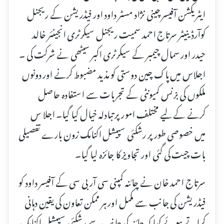
ایٹریکشن آفیسر چینی نژاد مسٹر داود اور فیڈریشن کے ریجنل
کوآرڈینیٹر سرتاج احمد سمیت ریجنل سیکرٹری انجینئر خالد
حیدر اور سمال چیمبر کے سیکرٹری اکبر سیٹھی نے شرکت کی ۔
اجلاس میں پاک چین دوستی کو مذید مضبوط کرنے اور دونوں
ملکوں کی بزنس کمیونٹی کے تجربات سے استفادہ حاصل
کرنے کے لیے مختلف امور پر تبادلہ خیال کیا گیا۔ اجلا س
میں خصوصی طور پر رشکئی سپیشل اکنامک زون بارے تفصیلی
بات چیت کی گئی اور تجاویز کا جائزہ لیا گیا۔
سرتاج احمد خان نے چائنہ کمپنی سی آر بی سی کے آفیسر داود کو
فیڈریشن کی جانب سے مکمل اور ہر ممکن تعاون کی یقین دہانی
کراتے ہوئے کہا کہ چائنہ کی جانب سے رشکئی سپیشل اکنامک