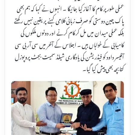
عملی طور پر کام کا آغاز کیا جائیگا ۔ انہوں نے کہا کہ ہم بھی
پاک چین دوستی کو صرف زبانی کلامی کہنے پر یقین نہیں رکھتے
بلکہ عملی میدان میں مل کر کام کرنے اور دونوں ملکوں کی
کامیابی کے خواہاں ہیں ۔ اجلاس کے آخر میں سی آر بی سی
آفیسر داود کو فیڈریشن کی یادگاری شیلڈ سمیت بجٹ پروپوزل
کتابچہ بھی پیش کیا گیا۔