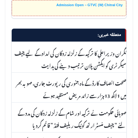
Admission Open – GTVC (W) Chitral City
متعلقہ خبریں:
نگران وزیراعلیِ کا ترکیہ کے زلزلہ زدگان کی امدادکے لیے چیف
سیکرٹری کو ایکشن پلان ترتیب دینے کی ہدایت
صحت انصاف کارڈ کے ماہ جنوری کی رپورٹ جاری، صوبہ بھر
میں 1لاکھ 13ہزار سے زائد مریض مستفید ہوئے
صوبائی حکومت نے ترکیہ اور شام کے زلزلہ زدگان کی مدد کے
لئے ” چیف منسٹر ارتھ کوئیک ریلیف فنڈ ” قائم کردیا