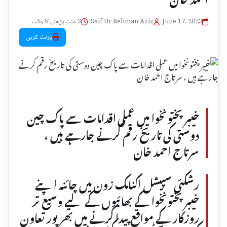
June 17, 2023
•
Saif Ur Rehman Aziz
•
3 منٹ پڑھنے کا وقت
پرنٹ کریں
خیبر پختونخوا میں عملی اقدامات سے پاک چین
دوستی کی تاریخ رقم کرنے جارہے ہیں ،
سرتاج احمد خان
رشکئی سپیشل اکنامک زون میں چائنہ اپنے
خیبر پختونخوا کے بھائیوں کے لیے وسیع تر
روزگار کے مواقع پیدا کرنے میں بھرپور تعاون