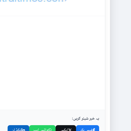
یہ خبر شیئر کریں:
فیس بک
ایکس
واٹس ایپ
لنکڈ اِن