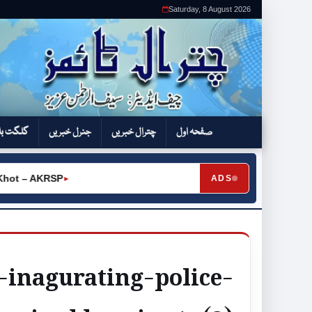
Saturday, 8 August 2026
صفحہ اول
چترال خبریں
جنرل خبریں
گلگت بل
ot – AKRSP
ADS
►
-inagurating-police-