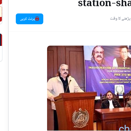
station-sh
پرنٹ کریں