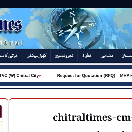
تستان
مضامین
خطوط
شعر و شاعری
کھوار سیکشن‎
خواتین کا ص
(W) Chitral City
Request for Quotation (RFQ) – MHP Kh
►
chitraltimes-cm