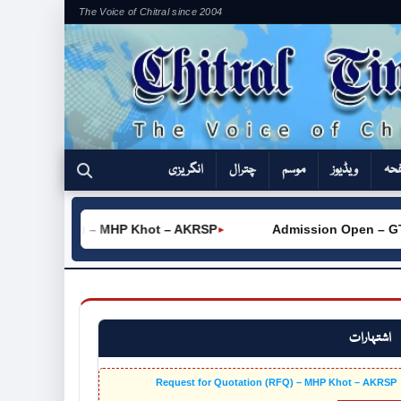
The Voice of Chitral since 2004
فحہ
ویڈیوز
موسم
چترال
انگریزی
tation (RFQ) – MHP Khot – AKRSP
Admission Open – GTVC 
►
اشتہارات
Request for Quotation (RFQ) – MHP Khot – AKRSP