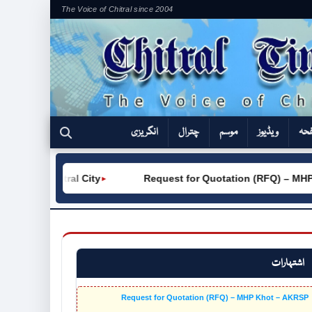
The Voice of Chitral since 2004
فحہ
ویڈیوز
موسم
چترال
انگریزی
(W) Chitral City
Request for Quotation (RFQ) – MHP Kho
►
اشتہارات
Request for Quotation (RFQ) – MHP Khot – AKRSP