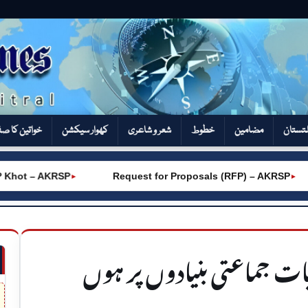
تستان
مضامین
خطوط
شعر و شاعری
کھوار سیکشن‎
خواتین کا ص
t – AKRSP
Request for Proposals (RFP) – AKRSP
►
►
خابات جماعتی بنیادوں پر ہوں