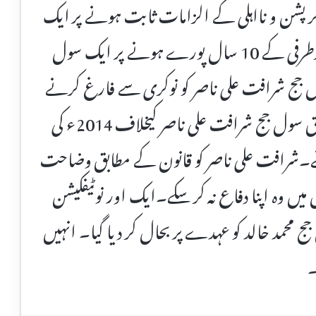
رپشن و نااہلی کے الزامات ثابت ہونے پر ایک
سول جج کو عہدے سے فارغ کر دیا جبکہ برطرفی کے 10 سال پورے ہونے پر ایک سول
ول جج شرافت علی ناصر کو نوکری سے فارغ کرنے
کا نوٹیفکیشن جاری کیا۔ نوٹیفکیشن کے مطابق سول جج شرافت علی ناصر کیخلاف 2014ء کی
۔شرافت علی ناصر کو قانون کے مطابق وضاحت
یں وہ اپنا دفاع نہ کر سکے۔ایک اور نوٹیفکیشن
حمد خالد کو عہدے پر بحال کر دیا گیا۔ انہیں