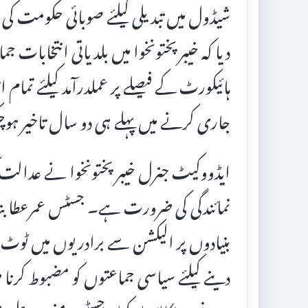
شیڈول میں تبدیلی کیلئے صوبائی حکومت 
دیا کہ خیبرپختونخوا میں بلدیاتی انتخابات 
ہائیکورٹ کے فیصلے پر عملدرآمد کیلئے تمام
جاری کرنے میں پہلے ہی دو سال تاخیر ہو
ایڈووکیٹ جنرل خیبر پختونخوا نے عدالت ک
نمائندگی کی ضرورت ہے۔ جسٹس عمرعطا بند
بنیادوں پر الیکشن سے برادریوں میں ٹو
دینے کیلئے سیاسی جماعتوں کو مضبوط کر