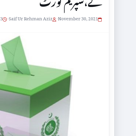
گے،سپریم کورٹ
November 30, 2021
•
Saif Ur Rehman Aziz
•
3 منٹ پڑھنے کا وقت