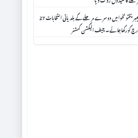
خیبر پختونخوا میں دوسرے مرحلے کے بلدیاتی انتخابات 27
رچ کورکھاجائے۔ چیف الیکشن کمشنر