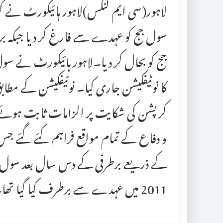
لاہور(سی ایم لنکس)لاہور ہائیکورٹ نے ک
جج کو بحال کر دیا۔لاہور ہائیکورٹ نے س
کرپشن کی شکایت پر الزامات ثابت ہوئے
و دفاع کے تمام مواقع فراہم کئے گئے جس م
کے ذریعے برطرفی کے دس سال بعد سول جج م
2011 میں عہدے سے برطرف کیا گیا تھا۔