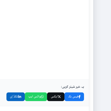
یہ خبر شیئر کریں:
فیس بک
ایکس
واٹس ایپ
لنکڈ اِن