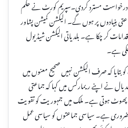
کی درخواست مسترد کردی۔سپریم کورٹ نے حکم
جماعتی بنیادوں پر ہوں گے۔ الیکشن کمیشن پشاور
 اقدامات کر چکا ہے۔ بلدیاتی الیکشن شیڈیول
چکی ہے۔
و بتایا کہ صرف الیکشن نہیں صحیح معنوں میں
یال نے اپنے ریمارکس میں کہا کہ جماعتی
ٹ پھوٹ ہوتی ہے۔ ملک میں جمہوریت کو تقویت
نا ضروری ہے۔ سیاسی جماعتوں کو سیاسی عمل