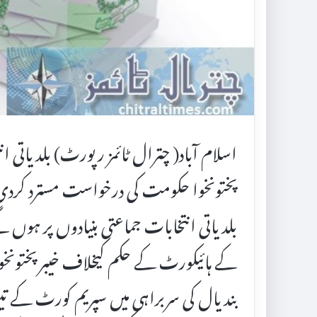
اسلام آباد( چترال ٹائمز رپورٹ) بلدیاتی ان
پختونخوا حکومت کی درخواست مسترد کردی۔ 
بلدیاتی انتخابات جماعتی بنیادوں پر ہوں 
کے ہائیکورٹ کے حکم کیخلاف خیبرپختونخ
بندیال کی سربراہی میں سپریم کورٹ کے ت