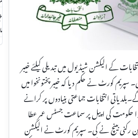
ما
تخابات کے الیکشن شیڈیول میں تبدیلی کیلئے خیبر
سپریم کورٹ نے حکم دیا کہ خیبرپختونخوا میں
گے۔بلدیاتی انتخابات جماعتی بنیادوں پر کرانے
وا حکومت کی اپیل پر سماعت جسٹس عمر عطا
ین رکنی بینچ نے کی۔ سپریم کورٹ نے الیکشن