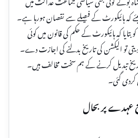
شاہ بولے کوئی بھی سیاسی جماعت عدالت میں
ہیئے کہ ہائیکورٹ کے فیصلے سے نقصان ہورہا ہے۔
تایا کہ ہائیکورٹ کے حکم کی قانون میں کوئی
دیتی تو الیکشن کی تاریخ بدلنے کی اجازت دے۔
تاریخ تبدیل کرنے کے ہم سخت مخالف ہیں۔
 کردی گئی۔