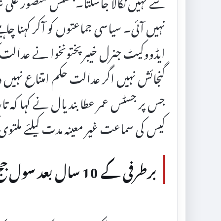
سے نہیں نکالا جاسکتا۔جسٹس منصور علی 
نہیں آئی۔ سیاسی جماعتوں کو آکر کہنا چا
ایڈووکیٹ جنرل خیبرپختونخوا نے عدالت کو ب
گنجائش نہیں اگر عدالت حکم امتناع نہیں 
جس پر جسٹس عمر عطا بندیال نے کہا کہ 
کیس کی سماعت غیر معینہ مدت کیلئے ملتوی
برطرفی کے 10 سال بعد سول جج عہدے پر بحال