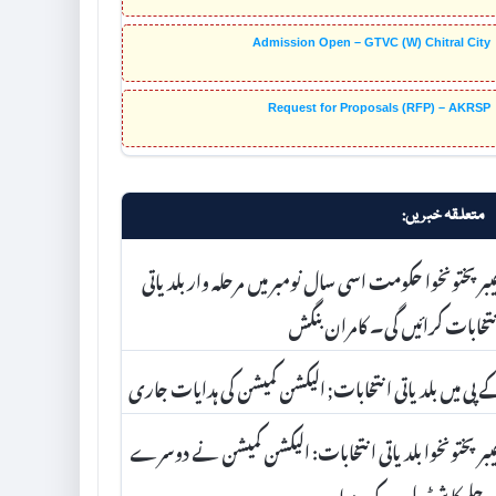
Admission Open – GTVC (W) Chitral City
Request for Proposals (RFP) – AKRSP
متعلقہ خبریں:
بر پختونخوا حکومت اسی سال نومبر میں مرحلہ وار بلدیاتی
تخابات کرائیں گی۔ کامران بنگش
 پی میں بلدیاتی انتخابات; الیکشن کمیشن کی ہدایات جاری
برپختونخوا بلدیاتی انتخابات: الیکشن کمیشن نے دوسرے
حلے کا شیڈول روک دیا