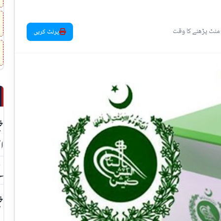
پرنٹ کریں
خی
ان
کے
خی
مر