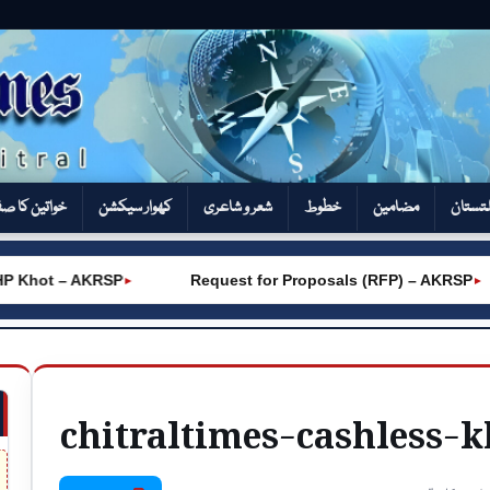
تستان
مضامین
خطوط
شعر و شاعری
کھوار سیکشن‎
خواتین کا ص
 Khot – AKRSP
Request for Proposals (RFP) – AKRSP
►
►
chitraltimes-cashless