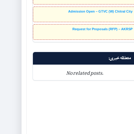
Admission Open – GTVC (W) Chitral City
Request for Proposals (RFP) – AKRSP
متعلقہ خبریں:
No related posts.