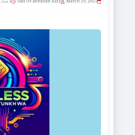
1 منٹ پڑھنے کا وقت
•
Saif Ur Rehman Aziz
•
March 19, 2025