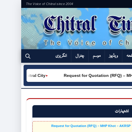
The Voice of Chitral since 2004
فحہ
ویڈیوز
موسم
چترال
انگریزی
VC (W) Chitral City
Request for Quotation (RFQ) – MHP
►
اشتہارات
Request for Quotation (RFQ) – MHP Khot – AKRSP