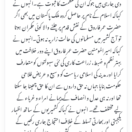
دی جارہی ہیں جوکہ ان کی عظمت کا ثبوت ہے۔ا نہوں نے
کہاکہ اسلام کے نام پر حاصل کردہ ملک پاکستان میں بھی اگر
حضرت عمر فاروق کے نقش قدم پر چلنے والا کوئی حکمران ہوتا
تو آج کشمیر میں مسلمانوں کی حالت زار یہ نہ ہوتی۔انہوں نے
کہاکہ امیر المومنین حضرت عمر فاروق اپنے دور خلافت میں
بہتر نظم و ضبط، زراعت کاری کی نئی سہولتوں کو متعارف
کرایا اور مدینہ کی اسلامی ریاست کو وسیع و عریض فلاحی
حکومت بنایا جہاں نہ حق داروں سے ان کا حق چھینا جا سکتا
تھا اور نہ ہی عدل و انصاف کے پیمانے امراء و غرباء کے
لیے مختلف تھے۔ انہوں نے کہاکہ کشمیریوں کے ساتھ اظہار
یکجہتی اور بھارتی تسلط کے خلاف احتجاج جاری رکھیں گے
کریں گے اورہرپلیٹ فارم پرکشمیریوں پرظالم کے خلاف