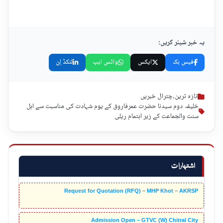
یہ خبر شیئر کریں:
فیس بک
ایکس
واٹس ایپ
لنکڈ اِن
تازہ ترین
,
چترال خبریں
خلیفہ دوم سیدنا حضرت عمرفاروق کے یوم شہادت کی مناسبت سے اہل
سنت والجماعت کے زیر اہتمام ریلی
اشتہارات
Request for Quotation (RFQ) – MHP Khot – AKRSP
Admission Open – GTVC (W) Chitral City