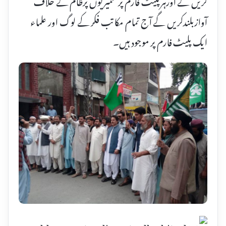
آوازبلندکریں گے آج تمام مکاتب فکر کے لوگ اور علماء
ایک پلیٹ فارم پر موجود ہیں۔