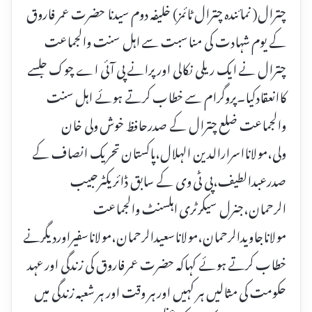
چترال( نمائندہ چترال ٹائمز) خلیفہ دوم سیدنا حضرت عمر فاروق
کے یوم شہادت کی مناسبت سے اہل سنت والجماعت
چترال نے ایک ریلی نکالی اورپرانے پی آئی اے چوک جلسے
کاانعقادکیا۔پروگرام سے خطاب کرتے ہوئے اہل سنت
والجماعت ضلع چترال کے صدرحافظ خوش ولی خان
ولی،مولانااسرارالدین الہلال،پاکستان تحریک انصاف کے
صدرعبدالطیف،پی ٹی وی کے سابق ڈائریکٹرحبیب
الرحمان،جنرل سیکرٹری اہلسنٹ والجماعت
مولاناجاویدالرحمان،مولاناسعیدالرحمان،مولاناسفیراوردیگرنے
خطاب کرتے ہوئے کہاکہ حضرت عمر فاروق کی زندگی اور عہد
حکومت کی مثالیں ہر کہیں اور ہر وقت اور ہر شعبہ زندگی میں