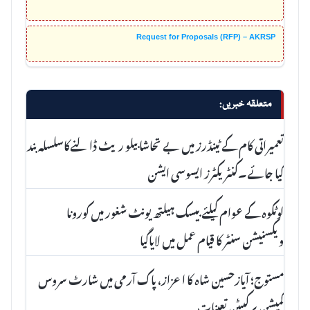
Request for Proposals (RFP) – AKRSP
متعلقہ خبریں:
تعمیراتی کام کے ٹینڈرز میں بے تحاشا بیلو ریٹ ڈالنےکاسلسلہ بند
کیا جائے۔کنٹریکٹرز ایسوسی ایشن
لوٹکوہ کے عوام کیلئے بیسک ہیلتھ یونٹ شغور میں کورونا
ویکسنیشن سنٹر کا قیام عمل میں لایاگیا
مستوج؛ آیازحسین شاہ کا اعزاز، پاک آرمی میں شارٹ سروس
کمیشن پرکیپٹن تعینات