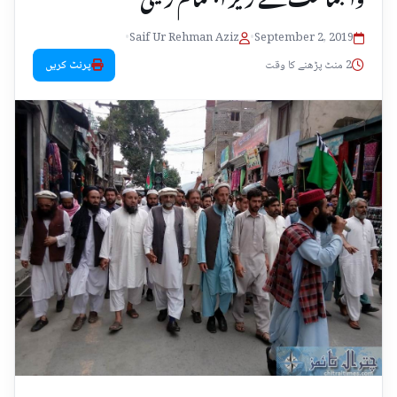
•
Saif Ur Rehman Aziz
•
September 2, 2019
2 منٹ پڑھنے کا وقت
پرنٹ کریں