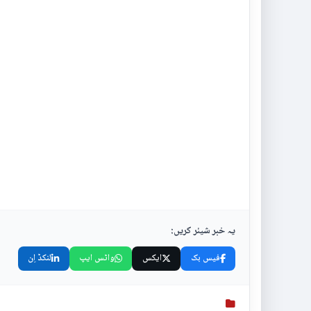
یہ خبر شیئر کریں:
فیس بک
ایکس
واٹس ایپ
لنکڈ اِن