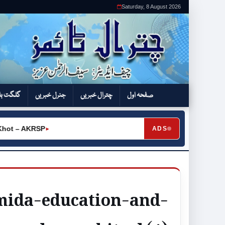
Saturday, 8 August 2026
صفحہ اول
چترال خبریں
جنرل خبریں
گلگت بل
ot – AKRSP
ADS
►
mida-education-and-