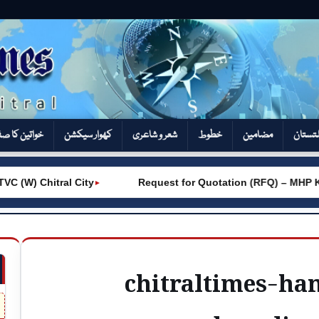
تستان
مضامین
خطوط
شعر و شاعری
کھوار سیکشن‎
خواتین کا ص
(W) Chitral City
Request for Quotation (RFQ) – MHP Kh
►
chitraltimes-ha