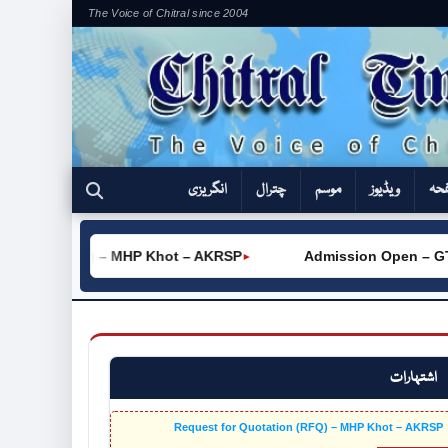
The Voice of Chitral since 2004
فحہ
ویڈیوز
موسم
چترال
انگریزی
tation (RFQ) – MHP Khot – AKRSP
Admission Open – GTVC 
►
اشتہارات
Request for Quotation (RFQ) – MHP Khot – AKRSP