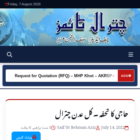
Friday, 7 August 2026
Request for Quotation (RFQ) – MHP Khot – AKRSP
Request 
►
ADS
حاجی کا تحفہ ۔ گل عدن چترال
July 14, 2022
•
Saif Ur Rehman Aziz
•
5 منٹ پڑھنے کا وقت
پرنٹ کریں