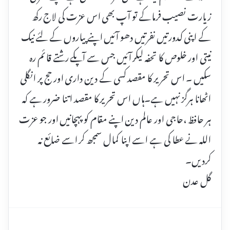
زیارت نصیب فرماکے تو آپ بھی اس عزت کی لاج رکھ
کے اپنی کدورتیں نفرتیں دھو آئیں اپنے پیاروں کے لئے نیک
نیتی اور خلوص کا تحفہ لیکر آئیں جس سے آپکے رشتے قائم رہ
سکیں ۔ اس تحریر کا مقصد کسی کے دین داری اور حج پر انگلی
اٹھانا ہرگز نہیں ہے۔ہاں اس تحریر کا مقصد اتنا ضرور ہے کہ
ہر حافظ ،حاجی اور عالم دین اپنے مقام کو پہچانیں اور جو عزت
اللہ نے عطا کی ہے اسے اپنا کمال سمجھ کر اسے ضائع نہ
کردیں۔
گل عدن