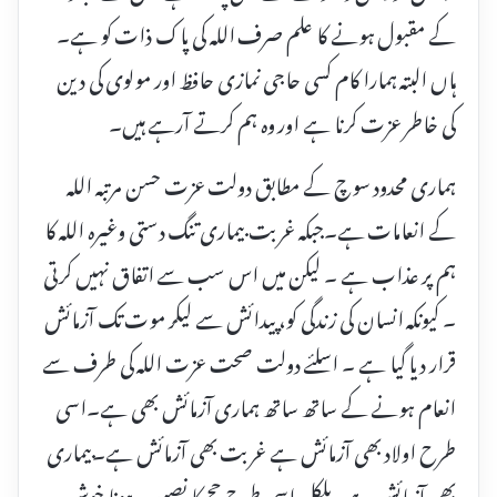
کے مقبول ہونے کا علم صرف اللہ کی پاک ذات کو ہے۔
ہاں البتہ ہمارا کام کسی حاجی نمازی حافظ اور مولوی کی دین
کی خاطر عزت کرنا ہے اور وہ ہم کرتے آرہے ہیں۔
ہماری محدود سوچ کے مطابق دولت عزت حسن مرتبہ اللہ
کے انعامات ہے۔جبکہ غربت بیماری تنگ دستی وغیرہ اللہ کا
ہم پر عذاب ہے ۔ لیکن میں اس سب سے اتفاق نہیں کرتی
۔ کیونکہ انسان کی زندگی کو، پیدائش سے لیکر موت تک آزمائش
قرار دیا گیا ہے ۔ اسلئے دولت صحت عزت اللہ کی طرف سے
انعام ہونے کے ساتھ ساتھ ہماری آزمائش بھی ہے۔اسی
طرح اولاد بھی آزمائش ہے غربت بھی آزمائش ہے۔بیماری
بھی آزمائش ہے۔بلکل اسی طرح حج کا نصیب ہونا خوش