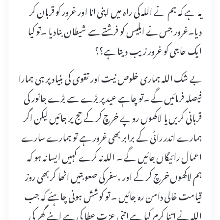
یہ ہے کہ ہم نے اللہ کی راہ میں اپنی انا اور غرور کو قربان کر
دیا۔غرور جس نے ابلیس کو فرشتے سے شیطان بنادیا ۔تو کیا
ایک حاجی کو غرور زیب دیتا ہے؟؟
بے شک اللہ ہماری خلوص نیت اور تقوی کی بنیاد پر ہی ہمارا
فیصلہ فرمائیں گے ۔تو چاہے عید پر بڑے سے بڑے جانور کی
قربانی کریں یا لاکھوں روپے خرچ کرکے حج پر جائیں لیکن اگر
ہمارے اندر رائی کے برابر بھی غرور ہے تو ہمارے سارے
اعمال رائیگاں جائیں گے ۔ اللہ نہ کرے کہیں ایسا نہ ہو کہ
ہم لاکھوں خرچ کرکے اور ،سفر کی صعوبتیں اٹھا کر بھی روز
قیامت خالی دامن رہ جائیں ۔ تو کوشش ہونی چاہئے کہ جب
اللہ نے اتنا کرم کیا ہے اتنی عزت عطا کی ہے اپنے گھر کی