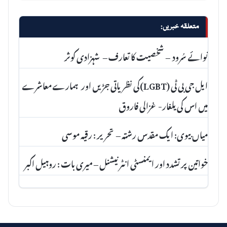
متعلقہ خبریں:
نوائے سُرود – شخصیت کا تعارف – شہزادی کوثر
ایل جی بی ٹی (LGBT)کی نظریاتی جڑیں اور ہمارے معاشرے
میں اس کی یلغار- غزالی فاروق
میاں بیوی: ایک مقدس رشتہ – تحریر : رقیہ موسی
خواتین پر تشدد اور ایمنسٹی انٹرنیشنل – میری بات : روہیل اکبر