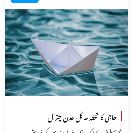
حاجی کا تحفہ ۔ گل عدن چترال
حج مسلمانوں کا ایک اہم دینی فریضہ جس کی خواہش ہر