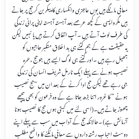
معافی مانگے ہیں یوں عاجزی وانکساری کا پیکر بن کر حج پر جاتے
ہیں مگر واپسی کے کچھ عرصے بعد آہستہ آہستہ اپنی پرانی زندگی
کی طرف لوٹ آتے ہیں ۔ آپ اتفاق کرتے ہیں یا نہیں لیکن
یہ حقیقت ہے کے ہم کتنے ہی بد اخلاق متکبر حاجیوں کو
جھیل رہے ہیں ۔اور کتنے ہی لوگ ایسے ہیں جو حج ،عمرہ
نصیب ہونے سے پہلے ایک نارمل شریف انسان کی زندگی
جی رہے تھے لیکن حج ادا کرنے کے بعد ان میں “حج نصیب
ہونے ” کا غرور اتنا بڑھ جاتا ہے کے وہ فرعون کو بھی پیچھے
چھوڑ جاتے ہیں۔(اسی لئے میں کہتی ہوں حج کا نصیب ہونا
آزمائش ہے) ۔حالانکہ حج کے آداب میں سب سے پہلے اپنے
دوست احباب رشتہ داروں سے معافی مانگنے کا واضح مطلب