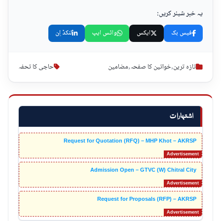
یہ خبر شیئر کریں:
فیس بک
ایکس
واٹس ایپ
لنکڈ اِن
تازہ ترین
,
خواتین کا صفحہ
,
مضامین
حاجی کا تحفہ
اشتہارات
Request for Quotation (RFQ) – MHP Khot – AKRSP
Admission Open – GTVC (W) Chitral City
Request for Proposals (RFP) – AKRSP