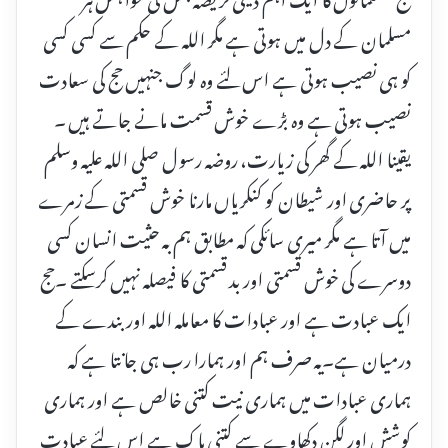
مسلمان کے دل میں ہوتی ہے مگر اللہ کے حکم سے کسی کسی
کو ہی نصیب ہوتی ہے اس لئے وہ لوگ جنہیں حج کی سعادت
نصیب ہوتی ہے وہ بڑے خوش قسمت مانے جاتے ہیں ۔
یقینا اللہ کے گھر کی زیارت، روضہ رسول صلی اللہ علیہ وسلم
پر حاضری اور شیطان کو کنکریاں مارنا خوش قسمتی کے زمرے
میں آتا ہے مگر میری سائکی کہ مطابق ہم بہ حثیت انسان کسی
دوسرے کی خوش قسمتی اور بد قسمتی کا فیصلہ نہیں کرسکتے ۔حج
ایک عبادت ہے اور عبادات کا معاملہ اللہ اور بندے کے
درمیان ہے۔یہ صرف ہم اور ہمارا رب ہی جانتا ہے کہ
ہماری عبادات میں ہماری نیت کتنی خالص ہے اور ہماری
کوشش اور لگن دکھاوے سے کتنی پاک ہے اس لئے عبادت