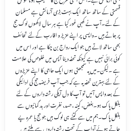
قسمتی کے ساتھ ساتھ ایک بہت بڑی آزمائش ہے مسلمان
کے لئے۔آپ نے کھبی غور کیا ہے ہر سال لاکھوں لوگ حج
پر جاتے ہیں ۔واپسی پر اپنے عزیز و اقارب کے لئے تحائف
بھی ساتھ لاتے ہیں جو ایک رواج بن چکا ہے اور اس میں
کوئی برائی نہیں ہے کیونکہ تحفہ دینا آپس میں خلوص کی علامت
ہے ۔لیکن۔میں یہ سمجھتی ہوں ایک حاجی کا اپنے عزیزوں
کے لئے بہترین تحفہ یہ ہے کہ جب آپ فریضہ حج کی ادائیگی
کے بعد واپس آئیں تو آپ کا دل آپکی رشتہ داروں کے لئے
بلکل پاک ہو۔بغض، کینہ ،حسد، نفرت اور بد گمانیوں سے
بلکل پاک۔ہم میں سے کتنے ہی لوگ ہیں جو حج یا عمرہ پے
جاتے ہوئے آداب کے تحت رشتہ داروں سے ملتے ہیں