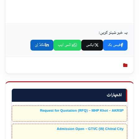
یہ خبر شیئر کریں:
فیس بک
ایکس
واٹس ایپ
لنکڈ اِن
اشتہارات
Request for Quotation (RFQ) – MHP Khot – AKRSP
Admission Open – GTVC (W) Chitral City