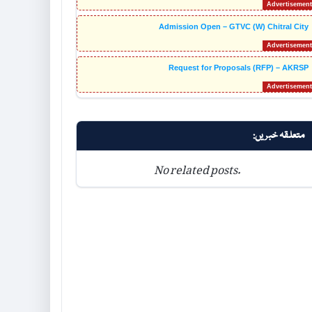
Admission Open – GTVC (W) Chitral City
Request for Proposals (RFP) – AKRSP
متعلقہ خبریں:
No related posts.