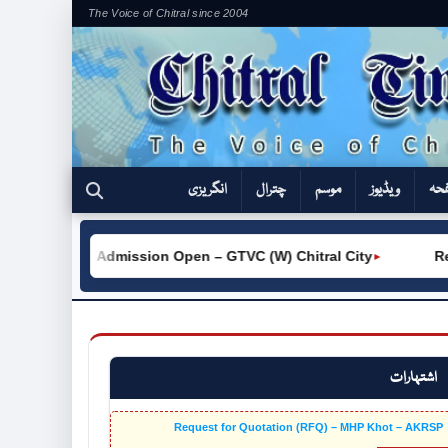
The Voice of Chitral since 2004
فحہ
ویڈیوز
موسم
چترال
انگریزی
SP
Admission Open – GTVC (W) Chitral City
Requ
►
►
اشتہارات
Request for Quotation (RFQ) – MHP Khot – AKRSP