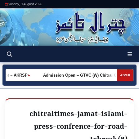
Sunday, 9 August 2026
Khot – AKRSP
Admission Open – GTVC (W) Chitral City
Re
►
►
ADS
chitraltimes-jamat-islami-
press-confrence-for-road-
tehreek (8)