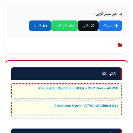
یہ خبر شیئر کریں:
فیس بک
ایکس
واٹس ایپ
لنکڈ اِن
اشتہارات
Request for Quotation (RFQ) – MHP Khot – AKRSP
Admission Open – GTVC (W) Chitral City