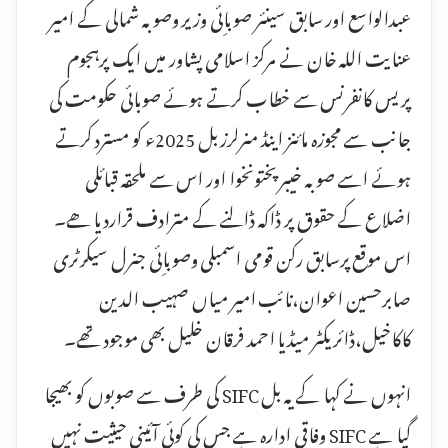
عبدالواسع اور سابق سینئر صوباِئی وزیر وصوبہ شمالی کے امیر
عنایت اللہ خان نے مرکز اسلامی پشاور میں ایک پرہجوم
پریس کانفرنس سے خطاب کرتے ہوئے صوبائی حکومت کی
جانب سے مجوزہ مائنز اینڈ منرلرز بل 2025ء کو مسترد کرتے
ہوئے اسے صوبہ خیبرپختونخوا اور اس سے ملحقہ قبائلی
اضلاع کے حقوق پر ڈاکہ ڈالنے کے مترادف قراردیا ھے۔
اس موقع پرسابق رکن قومی اسمبلی وصوباِئی جنرل سیکرٹری
صابرحسین اعوان،نائب امیر میاں صہیب الدین
کاکاخیل،ڈائریکٹر میڈیا احمد فرقان خلیل بھی موجود تھے۔
انہوں نے کہا کے یہ بل SIFC کی طرف سے صوبوں کو بھیجا
گیا ہے SIFC وفاقی ادارہ ہے جس کی کوئی آئینی حیثیت نہیں