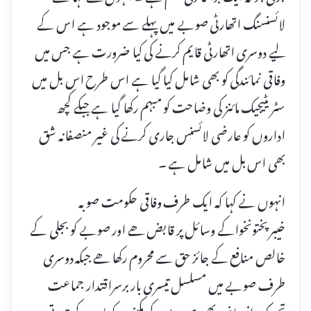
لائسنسنگ اتھارٹی صوبے میں پہلے سے موجود ہے اس کے
لیے دوسری اتھارٹی قایم کرنے کی کیا ضرورت ہے جس میں
وفاقی نمائندگی کو بھی شامل کیا گیا ہے اس طرح اس بل میں
سٹر یٹیجیک مائنز کی وضاحت کو مبہم رکھا گیا ہے جبکے کچھ
اداروں کو عارضی لائسنس جاری کرنے کی غیر منصفانہ شق
بھی اس بل میں شامل ہے ۔
انہوں نے کہا کہ ایک طرف وفاقی حکومت صوبہ
خیبرپختونخواکے وسائل پر قابض ھے اور صوبے کو بجلی کے
خالص منافع کے جائز حق سے محروم رکھا ھے جبکہ دوسری
طرف صوبے میں مسلسل تیسری بار برسراقتدار جماعت
تحریک انصاف بھی صوبے کے مکینوں کو ان کے قدرتی