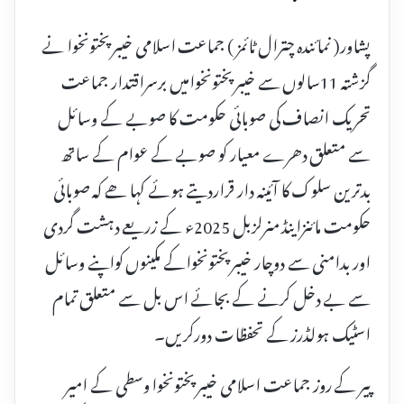
پشاور( نمائندہ چترال ٹائمز ) جماعت اسلامی خیبرپختونخوا نے
گزشتہ 11سالوں سے خیبرپختونخوامیں برسراقتدار جماعت
تحریک انصاف کی صوبائی حکومت کا صوبے کے وسائل
سے متعلق دھرے معیار کو صوبے کے عوام کے ساتھ
بدترین سلوک کا آئینہ دار قراردیتے ہوئے کہا ھے کہ صوبائی
حکومت مائنزاینڈ منرلزبل 2025ء کے زریعے دہشت گردی
اور بدامنی سے دوچار خیبرپختونخواکے مکینوں کواپنے وسائل
سے بے دخل کرنے کے بجائے اس بل سے متعلق تمام
اسٹیک ہولڈرز کے تحفظات دورکریں۔
پیر کے روز جماعت اسلامی خیبرپختونخوا وسطی کے امیر