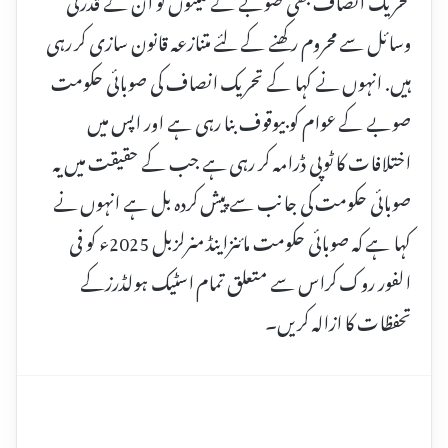
وسائل سے محروم رکھنے کے لئے متنازعہ قانون سازی کر رہی
ہیں. انہوں نے کہا کے تحریک انصاف کی صوبائی حکومت
صوبے کے عوام کو بیوقوف بنا رہی ہے اور اپس میں
اختلافات کا ٹوپی ڈرامہ کر رہی ہے جب کے حقیقت میں یہ
صوبائی حکومت کی جانب سے پیش کردہ بل ہے انہوں نے
کہا ہے کہ صوبائی حکومت مائنزاینڈ منرلزبل 2025ء کو فی
الفور روک کراس سے متعلق تمام اسٹیک ہولڈرزکے
تحفظات کا ازالہ کریں۔