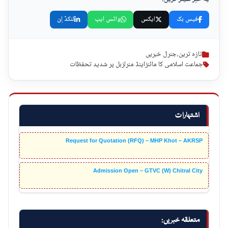
فیس بک
ایکس
واٹس ایپ
لنکڈ اِن
تازہ ترین
,
جنرل خبریں
جماعت اسلامی کا مائنزاینڈ منرلزبل پر شدید تحفظات
اشتہارات
Request for Quotation (RFQ) – MHP Khot – AKRSP
Admission Open – GTVC (W) Chitral City
متعلقہ خبریں: