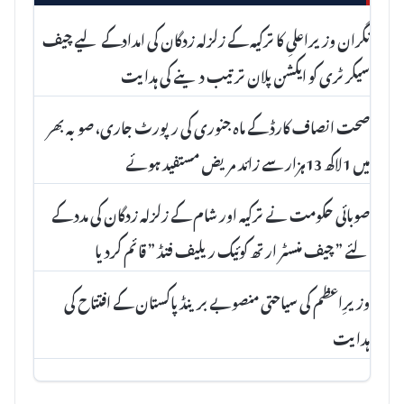
نگران وزیراعلیِ کا ترکیہ کے زلزلہ زدگان کی امدادکے لیے چیف
سیکرٹری کو ایکشن پلان ترتیب دینے کی ہدایت
صحت انصاف کارڈ کے ماہ جنوری کی رپورٹ جاری، صوبہ بھر
میں 1لاکھ 13ہزار سے زائد مریض مستفید ہوئے
صوبائی حکومت نے ترکیہ اور شام کے زلزلہ زدگان کی مدد کے
لئے ” چیف منسٹر ارتھ کوئیک ریلیف فنڈ ” قائم کردیا
وزیرِاعظم کی سیاحتی منصوبے برینڈ پاکستان کے افتتاح کی
ہدایت