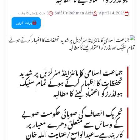
April 14, 2025
•
Saif Ur Rehman Aziz
•
3 منٹ پڑھنے کا وقت
پرنٹ کریں
جماعت اسلامی کا مائنزاینڈ منرلزبل پر شدید
تحفظات کا اظہار کرتے ہوئے تمام سٹیک
ہولڈرزکو اعتماد لینے کا مطالبہ
تحریک انصاف کی صوبائی حکومت صوبے
کے وسائل سے متعلق دھرے معیارپر
کاربندہے۔عبدالواسع/عنایت اللہ خان