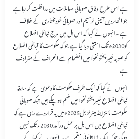
ہے اس طرح وفاق صوبائی معاملات میں مداخلت کر رہا ہے
جو اٹھارویں آئینی ترمیم اور صوبائی خودمختاری کے خلاف
ہے ۔انہوں نے کہا کہ اس بل میں مرج قبائلی اضلاع
کو2030ء تک استثی دیا گیا ہے جو کہ حکومت کا قبائلی اضلاع
کو صوبہ خیبرپختونخوا میں انضمام سے انحراف کے مترادف
ہے
انہوں نے کہا کہ ایک طرف حکومت کادعوی ہے کہ سابقہ
قبائلی اضلاع خیبرپختونخوا میں ضم ہو چکے ہیں جبکہ صوبائی
حکومت مائنزاینڈ مینرلز بل2025ءمیں یہ قراردے رہی ہے کہ
قبائلی اضلاع میں اس بل پر عمل درآمد 2030ء تک نہیں
ہوگی جو کہ ایک بڑا قانونی سقم ہے ۔ انہوں نے کہا کے