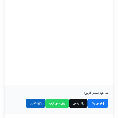
یہ خبر شیئر کریں:
فیس بک
ایکس
واٹس ایپ
لنکڈ اِن