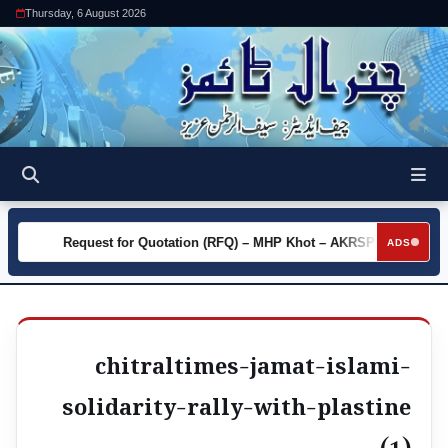
Thursday, 6 August 2026
y
Request for Quotation (RFQ) – MHP Khot – AKRSP
Requ
►
►
ADS
chitraltimes-jamat-islami-
solidarity-rally-with-plastine
(1)