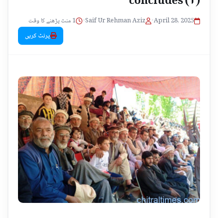
1 منٹ پڑھنے کا وقت
•
Saif Ur Rehman Aziz
•
April 28, 2025
پرنٹ کریں