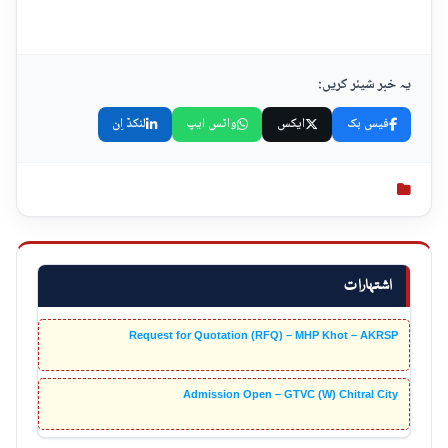
یہ خبر شیئر کریں:
فیس بک
ایکس
واٹس ایپ
لنکڈ اِن
اشتہارات
Request for Quotation (RFQ) – MHP Khot – AKRSP
Admission Open – GTVC (W) Chitral City