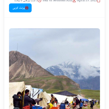
1 منٹ پڑھنے کا وقت
•
Saif Ur Rehman Aziz
•
April 19, 2025
پرنٹ کریں