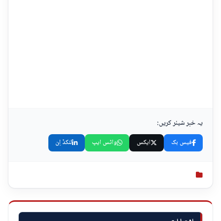
یہ خبر شیئر کریں:
فیس بک
ایکس
واٹس ایپ
لنکڈ اِن