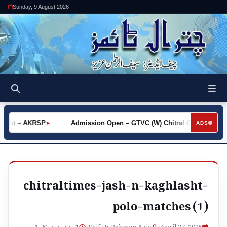
Sunday, 9 August 2026
 Khot – AKRSP
Admission Open – GTVC (W) Chitral City
R
►
►
ADS
chitraltimes-jash-n-kaghlasht-
polo-matches (1)