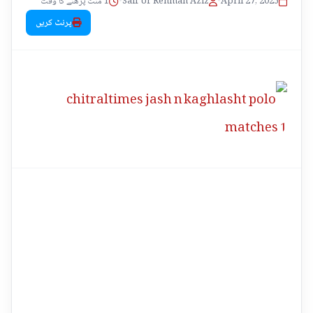
1 منٹ پڑھنے کا وقت
•
Saif Ur Rehman Aziz
•
April 27, 2025
پرنٹ کریں