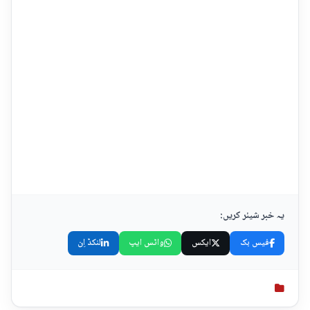
یہ خبر شیئر کریں:
فیس بک
ایکس
واٹس ایپ
لنکڈ اِن