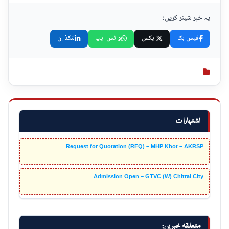
یہ خبر شیئر کریں:
فیس بک
ایکس
واٹس ایپ
لنکڈ اِن
اشتہارات
Request for Quotation (RFQ) – MHP Khot – AKRSP
Admission Open – GTVC (W) Chitral City
متعلقہ خبریں: