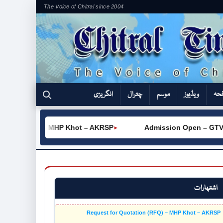
The Voice of Chitral since 2004
فحہ
ویڈیوز
موسم
چترال
انگریزی
 (RFQ) – MHP Khot – AKRSP
Admission Open – GTVC (W) C
►
اشتہارات
Request for Quotation (RFQ) – MHP Khot – AKRSP