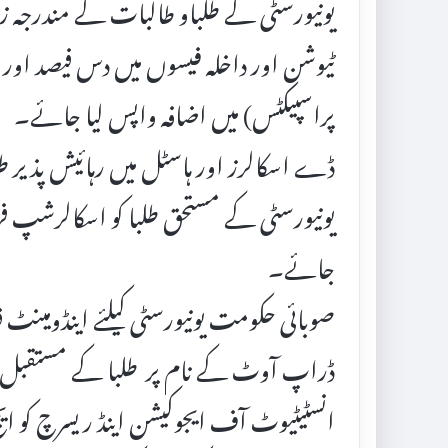
یونیورسٹی کے طلباو طالبات کے مندرجہ
ٹیوشن اور داخلہ فیسوں میں دس فیصد اور 
پراسپیکٹس) میں اضافہ واپس لیا جائے۔
ڈے اسکالرز اور ہاسٹل میں رہائیش پذیر 
یونیورسٹی کے مستحق طلبا کو اسکالرشپ ف
جائے۔
صوبائی حکومت یونیورسٹی کیلئے اینڈومینٹ 
ڈراپ آوٹ کے نام پر طلبا کے مستقبل کے
انسٹیٹیوٹ آف ایجوکیشن اینڈ ریسرچ کو ا