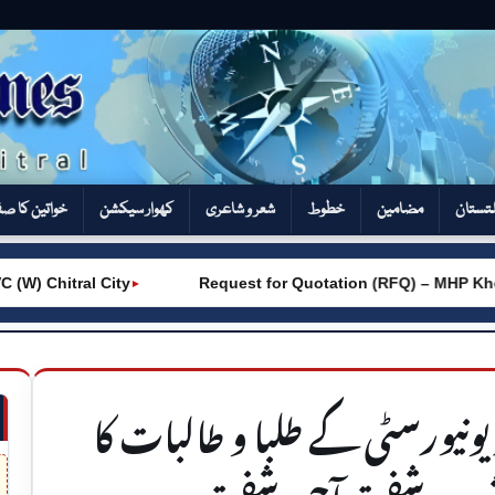
تستان
مضامین
خطوط
شعر و شاعری
کھوار سیکشن‎
خواتین کا ص
hitral City
Request for Quotation (RFQ) – MHP Khot – 
►
نیورسٹی کے طلبا و طالبات کا