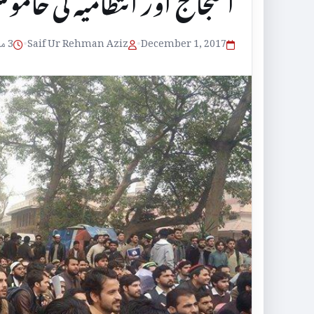
احتجاج اور انتظامیہ کی خامو
December 1, 2017
•
Saif Ur Rehman Aziz
•
3 منٹ پڑھنے کا وقت