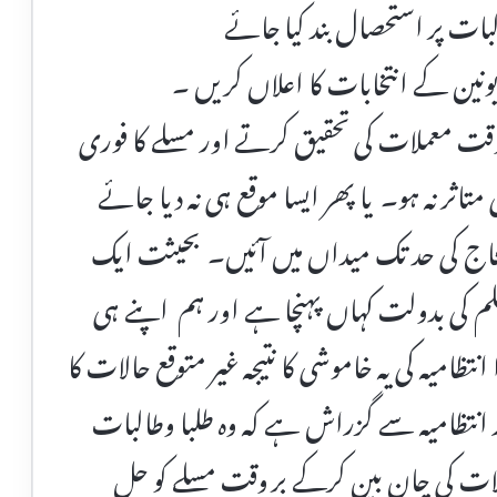
البات پر استحصال بند کیا جائے
یونین کے انتخابات کا اعلاں کریں ۔
ر وقت معملات کی تحقیق کرتے اور مسلے کا فوری
 متاثر نہ ہو۔ یا پھر ایسا موقع ہی نہ دیا جائے
اج کی حد تک میداں میں آئیں۔ بحیثت ایک
لم کی بدولت کہاں پہنچا ہے اور ہم اپنے ہی
تظامیہ کی یہ خاموشی کا نتیجہ غیر متوقع حالات کا
انتظامیہ سے گزراش ہے کہ وہ طلبا وطالبات
لات کی چان بین کرکے بر وقت مسلے کو حل