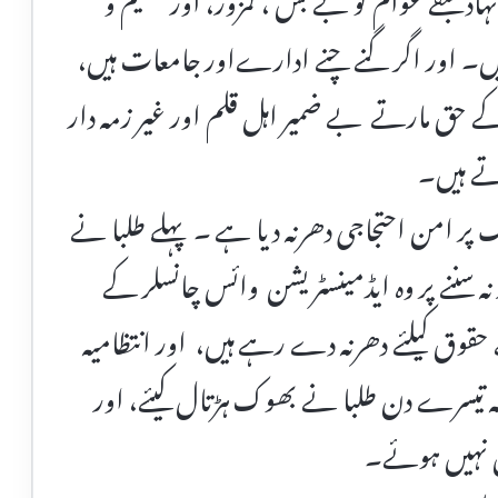
یں۔ اور اگر گنے چنے ادارےاور جامعات ہیں،
کے حق مارتے بے ضمیر اہل قلم اور غیر زمہ دار
وتے ہیں۔
 پر امن احتجاجی دھرنہ دیا ہے ۔ پہلے طلبا نے
 نہ سننے پر وہ ایڈمینسٹریشن وائس چانسلر کے
قوق کیلئے دھرنہ دے رہے ہیں، اور انتظامیہ
 تیسرے دن طلبا نے بھوک ہڑتال کیئے، اور
س نہیں ہوئے۔