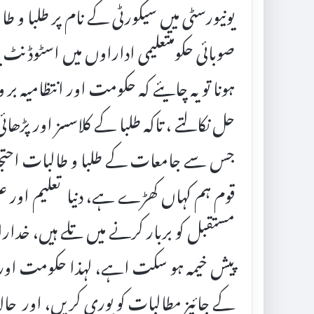
یونیورسٹی میں سیکورٹی کے نام پر طلبا و ط
صوبائی حکومتتعلیمی اداراوں میں اسٹوڈنٹ 
ہونا تو یہ چایئے کہ حکومت اور انتظامیہ ب
حل نکالتے ، تاکہ طلبا کے کلاسسز اور پڑھائی
جس سے جامعات کے طلبا و طالبات احتج
قوم ہم کہاں کھڑے ہے، دنیا تعلیم اور ع
مستقبل کو بربار کرنے میں تلے ہیں، خدارا ان
پیش خیمہ ہو سکت اہے، لہذا حکومت اور 
کے جائیز مطالبات کو پوری کریں، اور حا