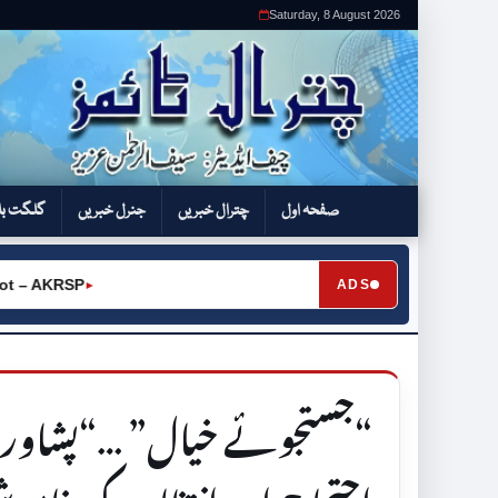
Saturday, 8 August 2026
صفحہ اول
چترال خبریں
جنرل خبریں
گلگت بل
AKRSP
ADS
►
“جستجوئے خیال” …“پشاور یو