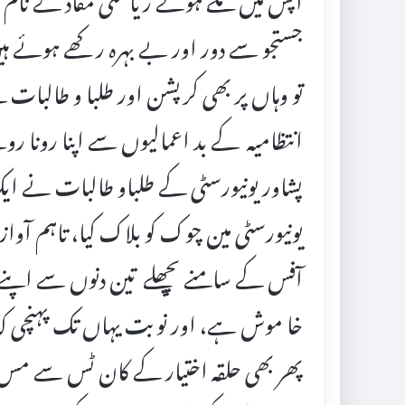
جستجو سے دور اور بے بہرہ رکھے ہوئے ہ
تو وہاں پر بھی کرپشن اور طلبا و طالبات 
انتظامیہ کے بد اعمالیوں سے اپنا رونا ر
پشاور یونیورسٹی کے طلباو طالبات نے ایک
یونیورسٹی مین چوک کو بلاک کیا، تاہم آواز
آفس کے سامنے پچھلے تین دنوں سے اپنے ح
خا موش ہے، اور نوبت یہاں تک پہنچی کہ
پھر بھی حلقہ اختیار کے کان ٹس سے م