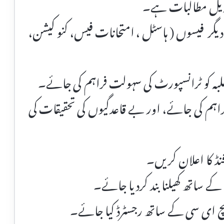
 زیل مطالبات ہے۔
دیگر فیسوں ( ہاسٹل ، امتحانات فیس، کنو کیشن،
طلبہ کو ٹرانسپورٹ کی سہولت فراہم کی جائے۔
راہم کی جائے، اور بے قاعدگیوں کی تحقیقات کی
فنڈ کا اعلان کریں۔
 ساتھ کھیلنا بند کردیا جائے۔
یچ ای سی کے ساتھ رجسٹرڈ کیا جائے۔