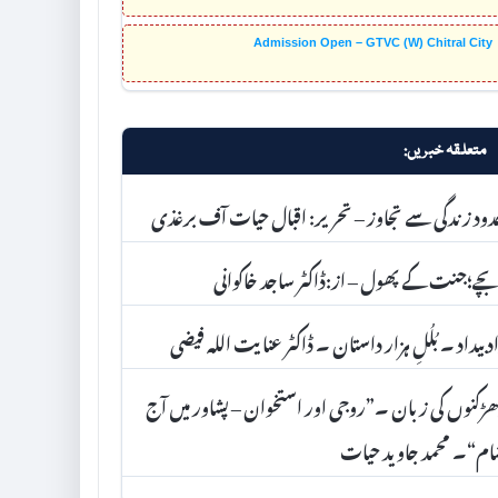
Admission Open – GTVC (W) Chitral City
متعلقہ خبریں:
ود زندگی سے تجاوز – تحریر: اقبال حیات آف برغذی
ے؛جنت کے پھول – از:ڈاکٹر ساجد خاکوانی
د بیداد ۔ بُلُلِ ہزار داستان ۔ ڈاکٹر عنا یت اللہ فیضی
ڑکنوں کی زبان ۔”روجی اور استخوان – پشاور میں آج
م“۔ محمد جاوید حیات