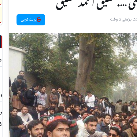
شی ….شفیق آحمد شفیق‎
پرنٹ کریں
حد
بچ
دا
دھ
شا