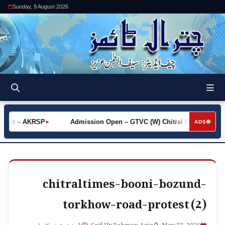
Sunday, 9 August 2026
Khot – AKRSP
Admission Open – GTVC (W) Chitral City
Re
►
►
ADS
chitraltimes-booni-bozund-
torkhow-road-protest (2)