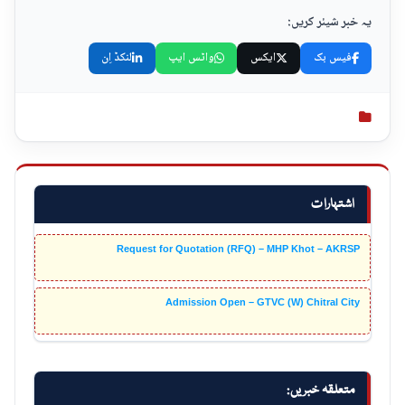
یہ خبر شیئر کریں:
فیس بک
ایکس
واٹس ایپ
لنکڈ اِن
اشتہارات
Request for Quotation (RFQ) – MHP Khot – AKRSP
Admission Open – GTVC (W) Chitral City
متعلقہ خبریں: