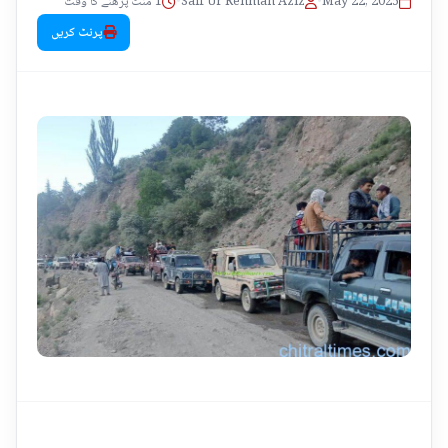
1 منٹ پڑھنے کا وقت
•
Saif Ur Rehman Aziz
•
May 22, 2025
پرنٹ کریں