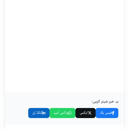
یہ خبر شیئر کریں:
فیس بک
ایکس
واٹس ایپ
لنکڈ اِن