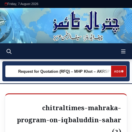
Friday, 7 August 2026
y
Request for Quotation (RFQ) – MHP Khot – AKRSP
Requ
►
►
ADS
chitraltimes-mahraka-
program-on-iqbaluddin-sahar
(2)