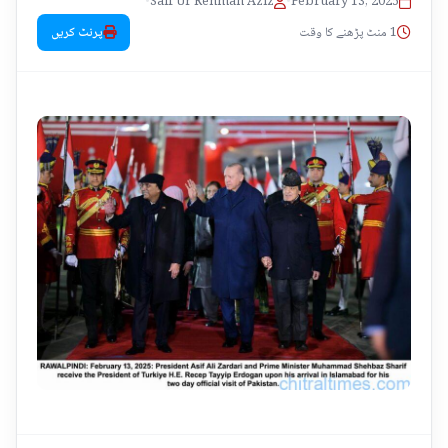
•
Saif Ur Rehman Aziz
•
February 13, 2025
1 منٹ پڑھنے کا وقت
پرنٹ کریں