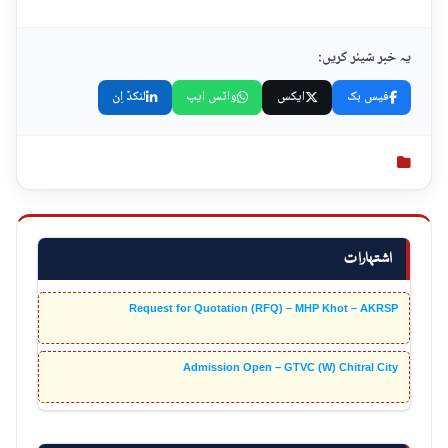
یہ خبر شیئر کریں:
فیس بک
ایکس
واٹس ایپ
لنکڈ اِن
اشتہارات
Request for Quotation (RFQ) – MHP Khot – AKRSP
Admission Open – GTVC (W) Chitral City