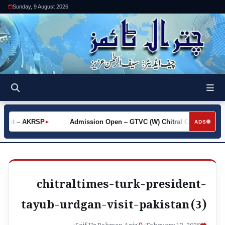
Sunday, 9 August 2026
Khot – AKRSP
Admission Open – GTVC (W) Chitral City
Re
►
►
ADS
chitraltimes-turk-president-
tayub-urdgan-visit-pakistan (3)