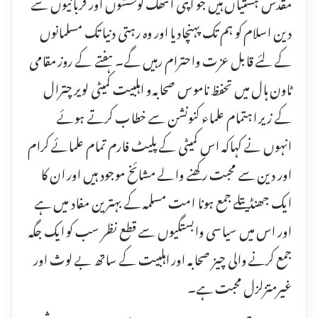
مقدس ہستیاں ہیں جو اپنی انتھک کوششوں اور قربانیوں سے
دین اسلام کو ہم تک پہنچادیا اور وہ رہتی دنیا تک مسلمانوں
کے لئے قابل عزت واحترام رہیں گے۔ ہفتے کے روز مقامی
ٹاون ہال میں تحفظ ناموس صحابہ و اہلبیت کمیٹی لویر چترال
کے زیر اہتمام علماء کنونشن سے خطاب کرتے ہوئے
انہوں نے کہاکہ اس کمیٹی کے پلیٹ فارم تمام علمائے کرام
اور دین سے محبت رکھنے والے مشائخ موجود ہیں اور ان کا
ایک جھنڈیتلے جمع ہونا امت مسلمہ کے بہترین مفاد میں ہے
اور اس میں سیاسی وابستگیوں سے قطع نظر سب کو ایک جگہ
جمع کرنے والی چیز صحابہ اور اہلبیت کے ساتھ بے لوث اور
غیرمتزلزل محبت ہے۔