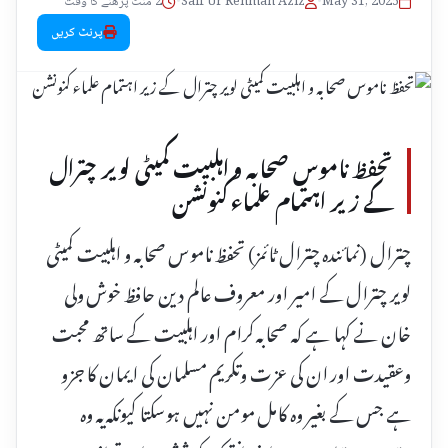
May 31, 2025
•
Saif Ur Rehman Aziz
•
2 منٹ پڑھنے کا وقت
پرنٹ کریں
تحفظ ناموس صحابہ و اہلبیت کمیٹی لویر چترال
کے زیر اہتمام علماء کنونشن
چترال (نمائندہ چترال ٹائمز) تحفظ ناموس صحابہ و اہلبیت کمیٹی
لویر چترال کے امیر اور معروف عالم دین حافظ خوش ولی
خان نے کہا ہے کہ صحابہ کرام اور اہلبیت کے ساتھ محبت
وعقیدت اور ان کی عزت وتکریم مسلمان کی ایمان کا جزو
ہے جس کے بغیر وہ کامل مومن نہیں ہوسکتا کیونکہ یہ وہ