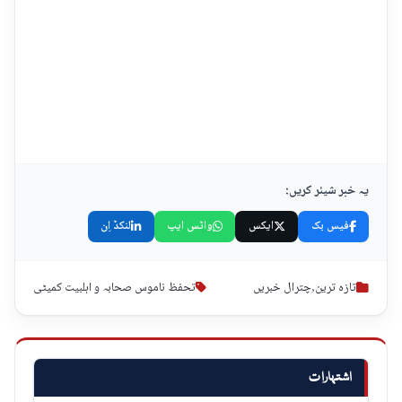
یہ خبر شیئر کریں:
فیس بک
ایکس
واٹس ایپ
لنکڈ اِن
تازہ ترین
,
چترال خبریں
تحفظ ناموس صحابہ و اہلبیت کمیٹی
اشتہارات