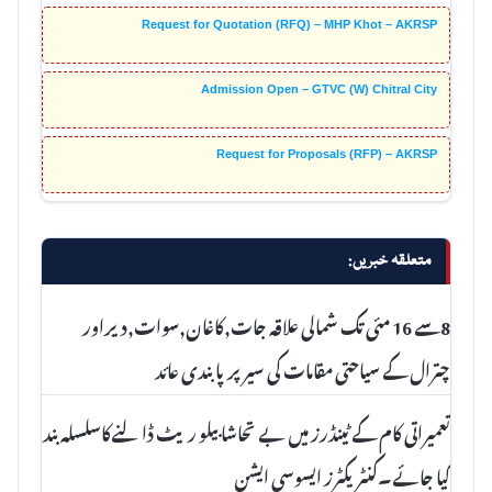
Request for Quotation (RFQ) – MHP Khot – AKRSP
Admission Open – GTVC (W) Chitral City
Request for Proposals (RFP) – AKRSP
متعلقہ خبریں:
8سے 16 مئی تک شمالی علاقہ جات,کاغان,سوات,دیراور
چترال کے سیاحتی مقامات کی سیر پرپابندی عائد
تعمیراتی کام کے ٹینڈرز میں بے تحاشا بیلو ریٹ ڈالنےکاسلسلہ بند
کیا جائے۔کنٹریکٹرز ایسوسی ایشن