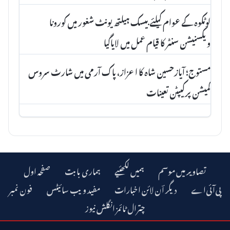
لوٹکوہ کے عوام کیلئے بیسک ہیلتھ یونٹ شغور میں کورونا
ویکسنیشن سنٹر کا قیام عمل میں لایاگیا
مستوج؛ آیازحسین شاہ کا اعزاز، پاک آرمی میں شارٹ سروس
کمیشن پرکیپٹن تعینات
تصاویر میں موسم
ہمیں لکھئیے
ہماری بابت
صفحہ اول
دیگر اؔن لائن اخبارات
مفید ویب سائیٹس
فون نمبر
چترال ٹائمز انگلش نیوز