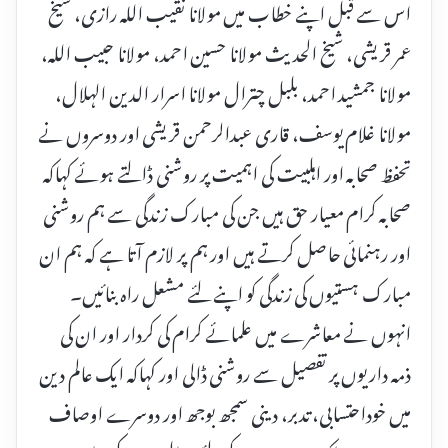
اس سے قبل اپنے خطاب میں مولانا نقیب اللہ رازی، شیخ
عمر قریشی، شیخ الحدیث مولانا حسین احمد، مولانا حبیب اللہ،
مولانا جمشید احمد، بلبل چترال مولانا اسرار الدین الہلال،
مولانا غلام یوسف، قاری عبدالرحمن قریشی اور دوسروں نے
تحفظ صحابہ اور اہلبیت کی اہمیت پر روشنی ڈالتے ہوئے کہاکہ
صحابہ کرام معیار حق ہیں جن کی مبارک زندگی سے ہم روشنی
اور رہنمائی حاصل کرتے ہیں اور ہم پر لازم آتا ہے کہ ہم ان
مبارک ہستیوں کی زندگی کو اپنے لئے مشعل راہ بنائیں۔
انہوں نے معاشرے میں علمائے کرام کی کردار اور ان کی
ذمہ داریوں پر تفصیل سے روشنی ڈالی اور کہاکہ ایک عالم دین
میں خوداحتسابی، تدبر، دینی سمجھ بوجھ اور دوسرے اوصاف