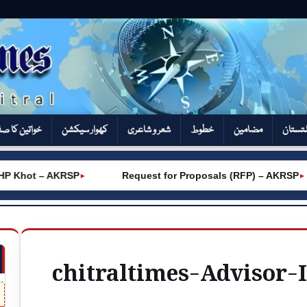
تستان
مضامین
خطوط
شعر و شاعری
کھوار سیکشن‎
خواتین کا ص
P Khot – AKRSP
Request for Proposals (RFP) – AKRSP
►
►
chitraltimes-Advisor-