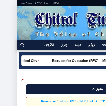
The Voice of Chitral since 2004
فحہ
ویڈیوز
موسم
چترال
انگریزی
TVC (W) Chitral City
Request for Quotation (RFQ) – MH
►
اشتہارات
Request for Quotation (RFQ) – MHP Khot – AKRSP