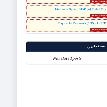
Admission Open – GTVC (W) Chitral City
Request for Proposals (RFP) – AKRSP
متعلقہ خبریں:
No related posts.