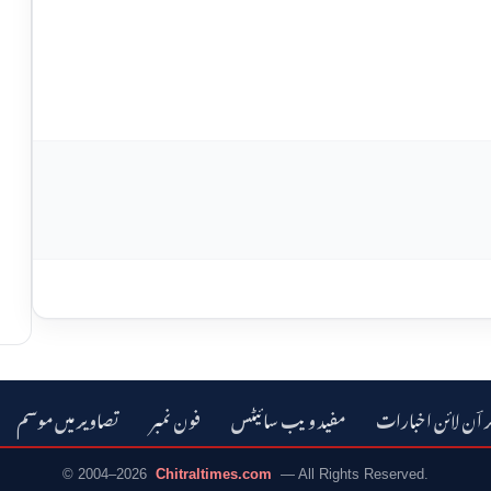
ر اؔن لائن اخبارات
مفید ویب سائیٹس
فون نمبر
تصاویر میں موسم
© 2004–2026
Chitraltimes.com
— All Rights Reserved.