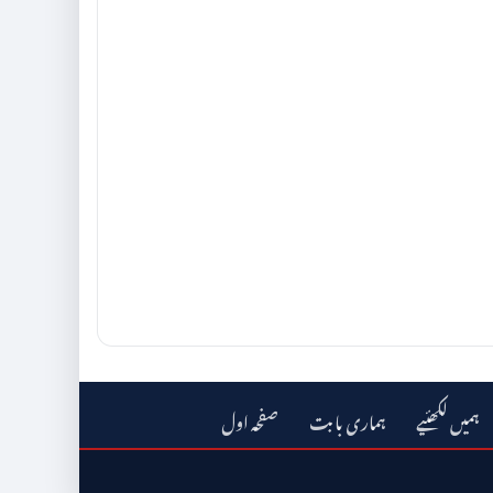
ہمیں لکھئیے
ہماری بابت
صفحہ اول