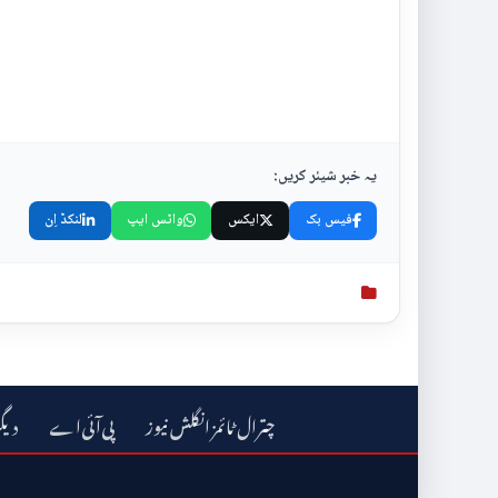
یہ خبر شیئر کریں:
فیس بک
ایکس
واٹس ایپ
لنکڈ اِن
چترال ٹائمز انگلش نیوز
دیگ