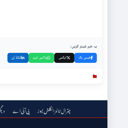
یہ خبر شیئر کریں:
فیس بک
ایکس
واٹس ایپ
لنکڈ اِن
چترال ٹائمز انگلش نیوز
دیگ