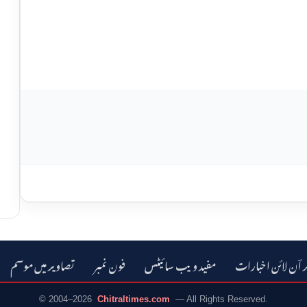
ر اؔن لائن اخبارات
مفید ویب سائیٹس
فون نمبر
تصاویر میں موسم
© 2004–2026
Chitraltimes.com
— All Rights Reserved.