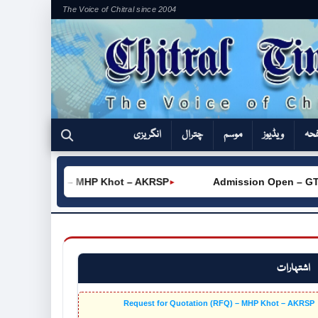
The Voice of Chitral since 2004
فحہ
ویڈیوز
موسم
چترال
انگریزی
tion (RFQ) – MHP Khot – AKRSP
Admission Open – GTVC (
►
اشتہارات
Request for Quotation (RFQ) – MHP Khot – AKRSP