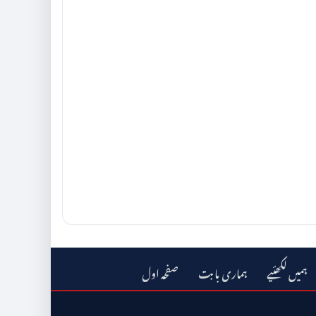
ہمیں لکھئیے
ہماری بابت
صفحہ اول