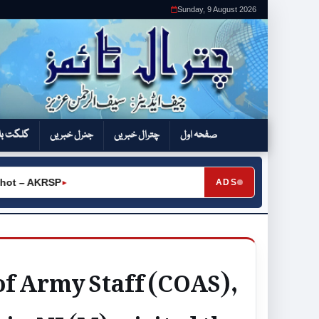
Sunday, 9 August 2026
صفحہ اول
چترال خبریں
جنرل خبریں
گلگت بل
t – AKRSP
ADS
►
of Army Staff (COAS),