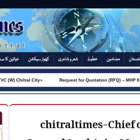
تستان
مضامین
خطوط
شعر و شاعری
کھوار سیکشن‎
خواتین کا ص
W) Chitral City
Request for Quotation (RFQ) – MHP Kho
►
chitraltimes-Chief 