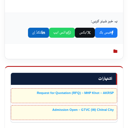
یہ خبر شیئر کریں:
فیس بک
ایکس
واٹس ایپ
لنکڈ اِن
اشتہارات
Request for Quotation (RFQ) – MHP Khot – AKRSP
Admission Open – GTVC (W) Chitral City