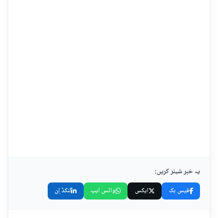
یہ خبر شیئر کریں:
فیس بک
ایکس
واٹس ایپ
لنکڈ اِن