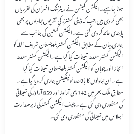
ہونا چاہیے۔الیکشن کمیشن نے ریٹرننگ افسران کی تقرریاں
بھی کر دی ہیں جب کہ ڈپٹی کمشنرز کی تقریوں تبادلوں پر بھی
پابندی عائد کر دی گئی ہے۔الیکشن کمشین کی جانب سے
جاری بیان کے مطابق الیکشن کمشنر بلوچستان شریف اللہ کو
الیکشن کمشنر سندھ تعینات کیا گیا ہے۔الیکشن کمشنر سندھ
اعجاز انور چوہان کو الیکشن کمشنر بلوچستان تعینات کیا گیا
ہے۔ ان تبادلوں کا باقاعدہ نوٹیفکیشن جاری کر دیا گیا ہے۔
مطابق ملک بھر میں 142 ڈی آراوز اور 859 آراوز کی تعیناتی
کی منظوری دی گئی ہے۔ چیف الیکشن کمشنرکی زیرصدارت
اجلاس میں تعیناتی کی منظوری دی گئی۔