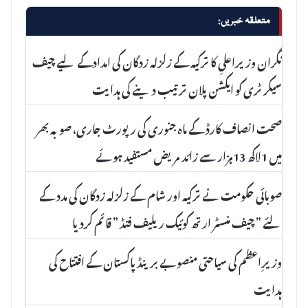
متعلقہ خبریں:
نگران وزیراعلیِ کا ترکیہ کے زلزلہ زدگان کی امدادکے لیے چیف
سیکرٹری کو ایکشن پلان ترتیب دینے کی ہدایت
صحت انصاف کارڈ کے ماہ جنوری کی رپورٹ جاری، صوبہ بھر
میں 1لاکھ 13ہزار سے زائد مریض مستفید ہوئے
صوبائی حکومت نے ترکیہ اور شام کے زلزلہ زدگان کی مدد کے
لئے ” چیف منسٹر ارتھ کوئیک ریلیف فنڈ ” قائم کردیا
وزیرِاعظم کی سیاحتی منصوبے برینڈ پاکستان کے افتتاح کی
ہدایت