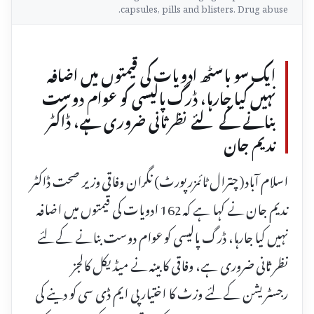
capsules, pills and blisters. Drug abuse.
ایک سو باسٹھ ادویات کی قیمتوں میں اضافہ
نہیں کیا جارہا، ڈرگ پالیسی کو عوام دوست
بنانے کے لئے نظر ثانی ضروری ہے، ڈاکٹر
ندیم جان
اسلام آباد( چترال ٹائمزرپورٹ) نگران وفاقی وزیر صحت ڈاکٹر
ندیم جان نے کہا ہے کہ 162 ادویات کی قیمتوں میں اضافہ
نہیں کیا جارہا، ڈرگ پالیسی کو عوام دوست بنانے کے لئے
نظر ثانی ضروری ہے، وفاقی کابینہ نے میڈیکل کالجز
رجسٹریشن کے لئے وزٹ کا اختیار پی ایم ڈی سی کو دینے کی