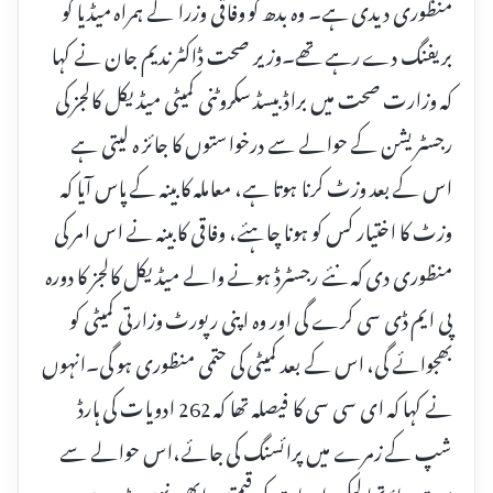
منظوری دیدی ہے۔ وہ بدھ کو وفاقی وزرا کے ہمراہ میڈیا کو
بریفنگ دے رہے تھے۔وزیر صحت ڈاکٹر ندیم جان نے کہا
کہ وزارت صحت میں براڈ بیسڈ سکروٹنی کمیٹی میڈیکل کالجز کی
رجسٹریشن کے حوالے سے درخواستوں کا جائز ہ لیتی ہے
اس کے بعد وزٹ کرنا ہوتا ہے، معاملہ کابینہ کے پاس آیا کہ
وزٹ کا اختیار کس کو ہونا چاہئے، وفاقی کابینہ نے اس امر کی
منظوری دی کہ نئے رجسٹرڈ ہونے والے میڈیکل کالجز کا دورہ
پی ایم ڈی سی کرے گی اور وہ اپنی رپورٹ وزارتی کمیٹی کو
بھجوائے گی، اس کے بعد کمیٹی کی حتمی منظوری ہو گی۔انہوں
نے کہا کہ ای سی سی کا فیصلہ تھا کہ 262 ادویات کی ہارڈ
شپ کے زمرے میں پرائسنگ کی جائے،اس حوالے سے
بہت دباؤ تھا لیکن ادویات کی قیمتیں ابھی نہیں بڑھ رہیں،