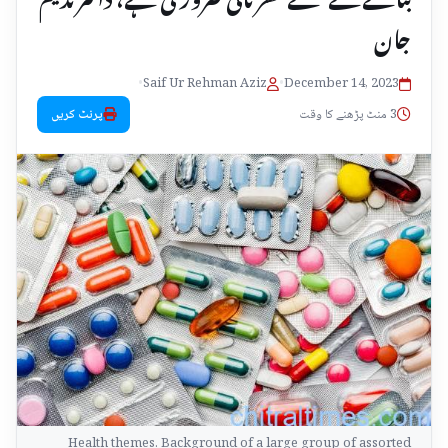
جان
•
Saif Ur Rehman Aziz
•
December 14, 2023
3 منٹ پڑھنے کا وقت
پرنٹ کریں
Health themes. Background of a large group of assorted