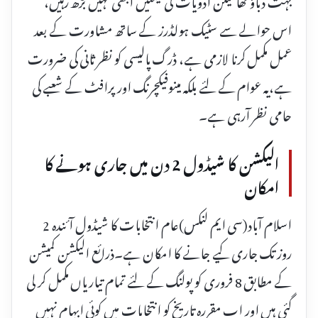
اس حوالے سے سٹیک ہولڈرز کے ساتھ مشاورت کے بعد
عمل مکمل کرنا لازمی ہے، ڈرگ پالیسی کو نظر ثانی کی ضرورت
ہے،یہ عوام کے لئے بلکہ مینوفیکچرنگ اور پرافٹ کے شعبے کی
حامی نظر آرہی ہے۔
الیکشن کا شیڈول 2 دن میں جاری ہونے کا
امکان
اسلام آباد(سی ایم لنکس)عام انتخابات کا شیڈول آئندہ 2
روز تک جاری کیے جانے کا امکان ہے۔ذرائع الیکشن کمیشن
کے مطابق 8 فروری کو پولنگ کے لئے تمام تیاریاں مکمل کر لی
گئی ہیں اور اب مقررہ تاریخ کو انتخابات میں کوئی ابہام نہیں