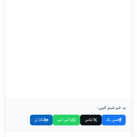
یہ خبر شیئر کریں:
فیس بک
ایکس
واٹس ایپ
لنکڈ اِن