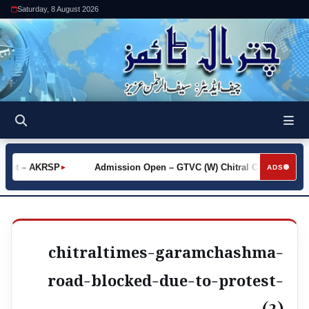
Saturday, 8 August 2026
Khot – AKRSP
Admission Open – GTVC (W) Chitral City
Re
►
►
ADS
chitraltimes-garamchashma-
road-blocked-due-to-protest-
(2)