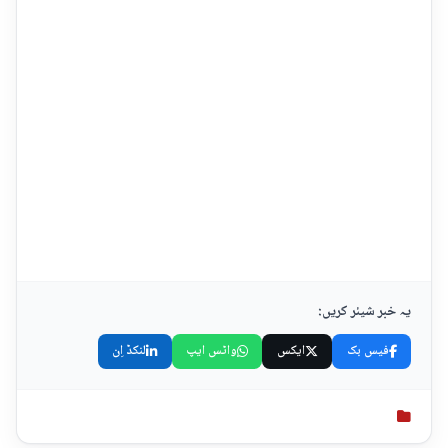
یہ خبر شیئر کریں:
فیس بک
ایکس
واٹس ایپ
لنکڈ اِن