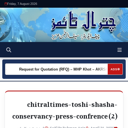
Friday, 7 August 2026
ty
Request for Quotation (RFQ) – MHP Khot – AKRSP
Req
►
►
ADS
chitraltimes-toshi-shasha-
conservancy-press-confrence (2)