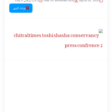
1 منٹ پڑھنے کا وقت
•
Saif Ur Rehman Aziz
•
April 21, 2025
پرنٹ کریں