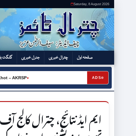
Saturday, 8 August 2026
صفحہ اول
چترال خبریں
جنرل خبریں
گلگت بل
ot – AKRSP
ADS
►
ایم ایڈ نتائج، چترال کالج 