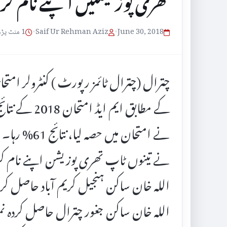
تھری پوزیشنیں اپنے نام کرل
June 30, 2018
•
Saif Ur Rehman Aziz
•
1 منٹ پڑھنے کا وقت
نے امتحان میں
نے تینوں ٹاپ تھری پوزیشن اپنے نام کر 