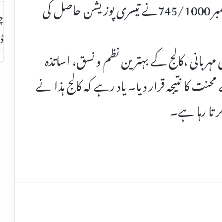
محمد عبدل قدیر ھون چترال حاصل کردہ نمبر 745/1000نے تیسری پوزیشن حاصل کی
چت
ڈا
ی مہربانی ،کالج کے بہترین نظم و نسق، اساتذہ
ت کا نتیجہ قرار دیا۔ یاد رہے کہ کالج ہذا نے
 تا رہا ہے۔