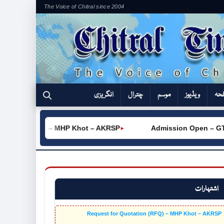
The Voice of Chitral since 2004
فحہ
ویڈیوز
موسم
چترال
انگریزی
ation (RFQ) – MHP Khot – AKRSP
Admission Open – GTVC 
►
اشتہارات
Request for Quotation (RFQ) – MHP Khot – AKRSP