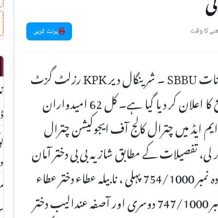
ی
پرنٹ کریں
چترال (چترال ٹائمز رپورٹ ) کنٹرولر امتحانات SBBU ۔ شرینگال دیر KPK رزلٹ گزٹ
تع
کے مطابق ایم ایڈ امتحان 2018 کے نتائج کا اعلان کر دیا گیا ہے۔ کل 62 امیدواران
ڈا
 حصہ لیا، نتائج 61% رہا۔ ایم ایڈ میں چترال کالج آف ایجوکیشن چترال
لو
لی، تفصیلات کے مطابق شازیہ بی بی دختر آمان
وی
اللہ خان ساکن ہنجیل کریم آباد حاصل کردہ نمبر 754/1000 پہلی ، نابیلہ عطاء دختر عطاء
مس
اللہ خان ساکن جغور چترال حاصل کردہ نمبر 747/1000 دوسری اور آصفہ عندالیب دختر
سر