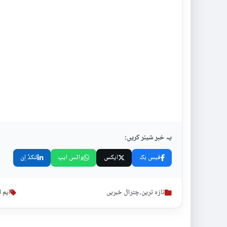
یہ خبر شیئر کریں:
فیس بک
ایکس
واٹس ایپ
لنکڈ اِن
تازہ ترین
,
چترال خبریں
ایم 