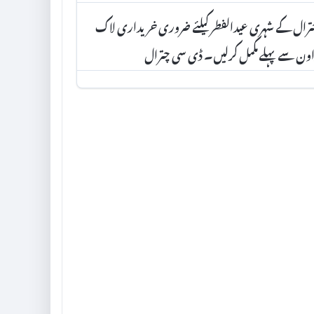
رال کے شہری عیدالفطر کیلئے ضروری خریداری لاک
ون سے پہلے مکمل کرلیں۔ ڈی سی چترال