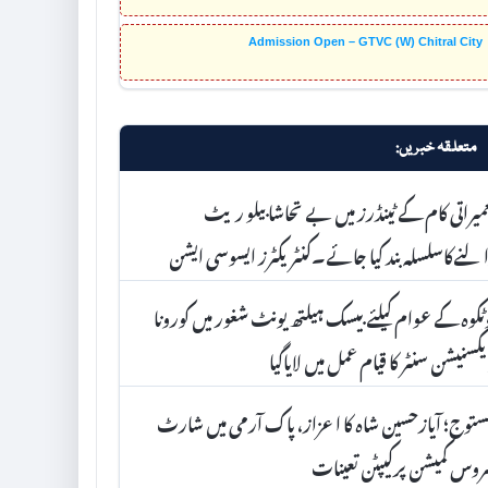
Admission Open – GTVC (W) Chitral City
متعلقہ خبریں:
میراتی کام کے ٹینڈرز میں بے تحاشا بیلو ریٹ
لنےکاسلسلہ بند کیا جائے۔کنٹریکٹرز ایسوسی ایشن
ٹکوہ کے عوام کیلئے بیسک ہیلتھ یونٹ شغور میں کورونا
کسنیشن سنٹر کا قیام عمل میں لایاگیا
توج؛ آیازحسین شاہ کا اعزاز، پاک آرمی میں شارٹ
وس کمیشن پرکیپٹن تعینات