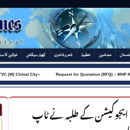
تستان
مضامین
خطوط
شعر و شاعری
کھوار سیکشن‎
خواتین کا ص
(W) Chitral City
Request for Quotation (RFQ) – MHP Kh
►
آف ایجوکیشن کے طلبہ نے ٹاپ