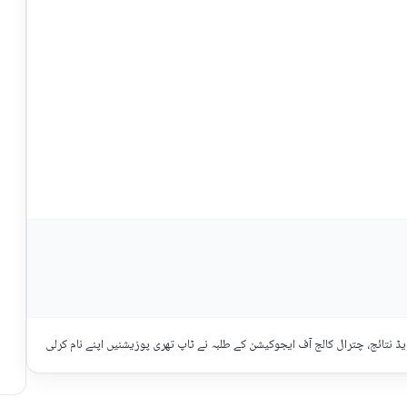
ایڈ نتائج، چترال کالج آف ایجوکیشن کے طلبہ نے ٹاپ تھری پوزیشنیں اپنے نام کرلی