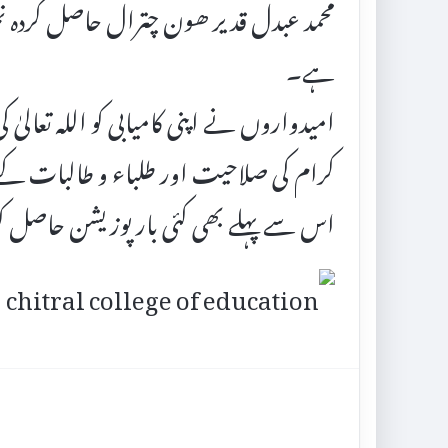
ہے۔
امیدواروں نے اپنی کامیابی کو اللہ تعالیٰ ک
کرام کی صلاحیت اور طلباء و طالبات کے محن
اس سے پہلے بھی کئی بار پوزیشن حاصل کر