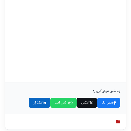
یہ خبر شیئر کریں:
فیس بک
ایکس
واٹس ایپ
لنکڈ اِن