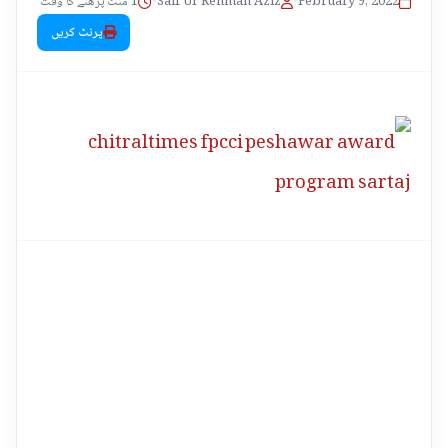
1 منٹ پڑھنے کا وقت
•
Saif Ur Rehman Aziz
•
February 9, 2022
پرنٹ کریں