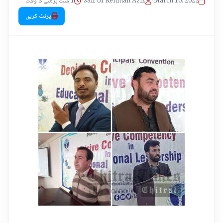
1 منٹ پڑھنے کا وقت
•
Saif Ur Rehman Aziz
•
March 10, 2022
پرنٹ کریں