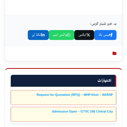
یہ خبر شیئر کریں:
فیس بک
ایکس
واٹس ایپ
لنکڈ اِن
اشتہارات
Request for Quotation (RFQ) – MHP Khot – AKRSP
Admission Open – GTVC (W) Chitral City