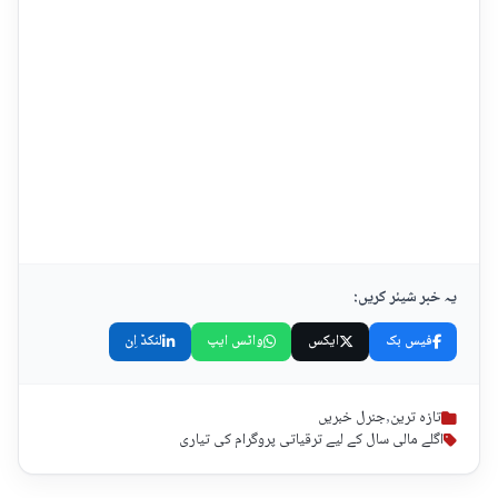
یہ خبر شیئر کریں:
فیس بک
ایکس
واٹس ایپ
لنکڈ اِن
تازہ ترین
,
جنرل خبریں
اگلے مالی سال کے لیے ترقیاتی پروگرام کی تیاری