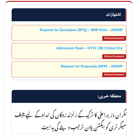
اشتہارات
Request for Quotation (RFQ) – MHP Khot – AKRSP
Admission Open – GTVC (W) Chitral City
Request for Proposals (RFP) – AKRSP
متعلقہ خبریں:
نگران وزیراعلیِ کا ترکیہ کے زلزلہ زدگان کی امدادکے لیے چیف
سیکرٹری کو ایکشن پلان ترتیب دینے کی ہدایت