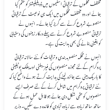
مختلف محکموں کے ترقیاتی اسکیموں میں ڈوپلیکیشنز کو ختم کیا
جائے اور دو مختلف محکموں میں ایک ہی نوعیت کے ترقیاتی
منصوبے شروع کرنے سے گریز کیا جائے۔ انہوں نے
ترقیاتی منصوبے شروع کرنے سے پہلے درکار زمینوں کی دستیابی
کو یقینی بنانے کی بھی ہدایت کی ہے۔
انہوں نے محکمہ منصوبہ بندی و ترقیات کو نئے سالانہ ترقیاتی
پروگرام کے لئے مجوزہ منصوبوں کی فیزیبلٹی اور پبلک یوٹیلیٹی
کا باریک بینی سے جائزہ لینے کی ہدایت کرتے ہوئے واضح کیا کہ
نئے ترقیاتی پروگرام میں شامل کرنے کے لئے صرف ایسے
منصوبوں کو حتمی شکل دی جائے جو قابل عمل ہونے کے
ساتھ ساتھ زیادہ سے زیادہ آبادی کو فائدہ دے سکیں۔ وزیر