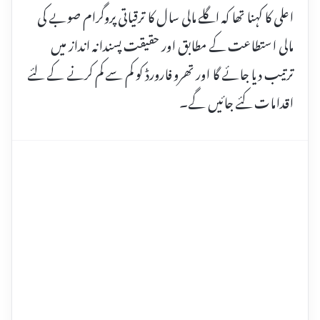
اعلی کا کہنا تھا کہ اگلے مالی سال کا ترقیاتی پروگرام صوبے کی
مالی استطاعت کے مطابق اور حقیقت پسندانہ انداز میں
ترتیب دیا جائے گا اور تھرو فارورڈ کو کم سے کم کرنے کے لئے
اقدامات کئے جائیں گے۔