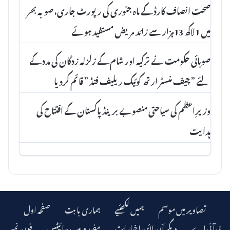
صحت انصاف کارڈ کے ماہ جنوری کی رپورٹ جاری، صوبہ بھر
میں 1لاکھ 13ہزار سے زائد مریض مستفید ہوئے
صوبائی حکومت نے ترکیہ اور شام کے زلزلہ زدگان کی مدد کے
لئے ” چیف منسٹر ارتھ کوئیک ریلیف فنڈ ” قائم کردیا
وزیرِاعظم کی سیاحتی منصوبے برینڈ پاکستان کے افتتاح کی
ہدایت
تصاویر میں موسم
ہمیں لکھئیے
ہماری بابت
صفحہ اول
دیگر اؔن لائن اخبارات
مفید ویب سائیٹس
فون نمبر