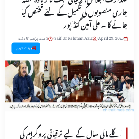
جاری منصوبوں کی تکمیل کے لئے مختص کیا
جائے گا ۔علی آمین گنڈاپور
April 29, 2025
•
Saif Ur Rehman Aziz
•
3 منٹ پڑھنے کا وقت
پرنٹ کریں
اگلے مالی سال کے لیے ترقیاتی پروگرام کی