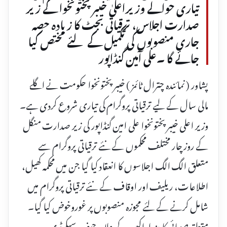
تیاری حوالے وزیراعلیٰ خیبرپختونخوا کے زیر
صدارت اجلاس، ترقیاتی بجٹ کا زیادہ حصہ
جاری منصوبوں کی تکمیل کے لئے مختص کیا
جائے گا ۔علی آمین گنڈاپور
پشاور ( نمائندہ چترال ٹائمز ) خیبر پختونخوا حکومت نے اگلے
مالی سال کے لیے ترقیاتی پروگرام کی تیاری شروع کردی ہے۔
وزیر اعلی خیبر پختونخوا علی امین گنڈاپور کی زیر صدارت منگل
کے روز چار مختلف محکموں کے نئے ترقیاتی پروگرام سے
متعلق الگ الگ اجلاسوں کا انعقاد کیا گیا جن میں محکمہ کھیل،
اطلاعات، ریلیف اور اوقاف کے نئے ترقیاتی پروگرام میں
شامل کرنے کے لئے مجوزہ منصوبوں پر غوروخوض کیا گیا۔
متعلقہ صوبائی کابینہ اراکین کے علاوہ چیف سیکرٹری،