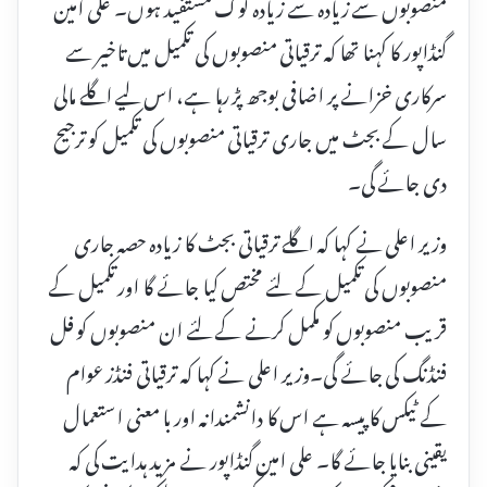
منصوبوں سے زیادہ سے زیادہ لوگ مستفید ہوں۔ علی امین
گنڈاپور کا کہنا تھا کہ ترقیاتی منصوبوں کی تکمیل میں تاخیر سے
سرکاری خزانے پر اضافی بوجھ پڑ رہا ہے، اس لیے اگلے مالی
سال کے بجٹ میں جاری ترقیاتی منصوبوں کی تکمیل کو ترجیح
دی جائے گی۔
وزیر اعلی نے کہا کہ اگلے ترقیاتی بجٹ کا زیادہ حصہ جاری
منصوبوں کی تکمیل کے لئے مختص کیا جائے گا اور تکمیل کے
قریب منصوبوں کو مکمل کرنے کے لئے ان منصوبوں کو فل
فنڈنگ کی جائے گی۔وزیر اعلی نے کہا کہ ترقیاتی فنڈز عوام
کے ٹیکس کا پیسہ ہے اس کا دانشمندانہ اور با معنی استعمال
یقینی بنایا جائے گا۔ علی امین گنڈاپور نے مزید ہدایت کی کہ