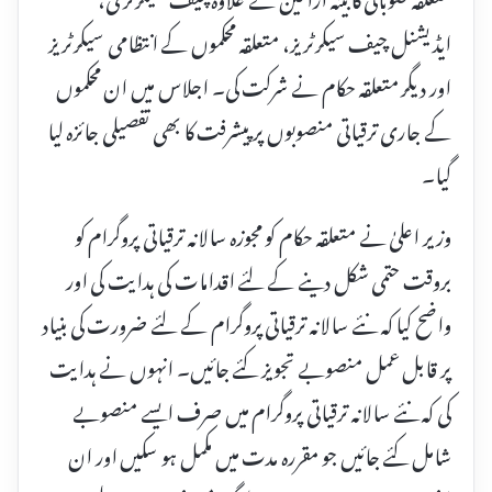
ایڈیشنل چیف سیکرٹریز، متعلقہ محکموں کے انتظامی سیکرٹریز
اور دیگر متعلقہ حکام نے شرکت کی۔ اجلاس میں ان محکموں
کے جاری ترقیاتی منصوبوں پر پیشرفت کا بھی تفصیلی جائزہ لیا
گیا۔
وزیر اعلیٰ نے متعلقہ حکام کو مجوزہ سالانہ ترقیاتی پروگرام کو
بروقت حتمی شکل دینے کے لئے اقدامات کی ہدایت کی اور
واضح کیا کہ نئے سالانہ ترقیاتی پروگرام کے لئے ضرورت کی بنیاد
پر قابل عمل منصوبے تجویز کئے جائیں۔ انہوں نے ہدایت
کی کہ نئے سالانہ ترقیاتی پروگرام میں صرف ایسے منصوبے
شامل کئے جائیں جو مقررہ مدت میں مکمل ہو سکیں اور ان