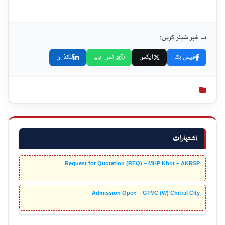
یہ خبر شیئر کریں:
فیس بک
ایکس
واٹس ایپ
لنکڈ اِن
اشتہارات
Request for Quotation (RFQ) – MHP Khot – AKRSP
Admission Open – GTVC (W) Chitral City