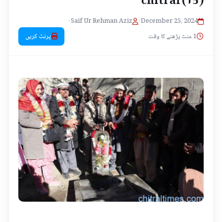
•
Saif Ur Rehman Aziz
•
December 25, 2024
1 منٹ پڑھنے کا وقت
پرنٹ کریں