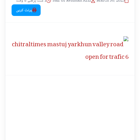
1 منٹ پڑھنے کا وقت
•
Saif Ur Rehman Aziz
•
March 30, 2025
پرنٹ کریں