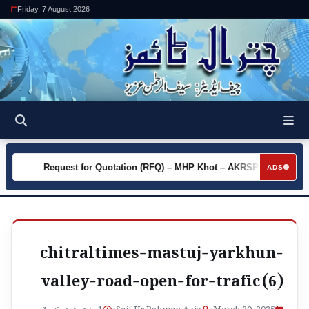
Friday, 7 August 2026
y
Request for Quotation (RFQ) – MHP Khot – AKRSP
Requ
►
►
ADS
chitraltimes-mastuj-yarkhun-
valley-road-open-for-trafic (6)