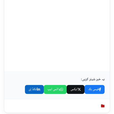
یہ خبر شیئر کریں:
فیس بک
ایکس
واٹس ایپ
لنکڈ اِن