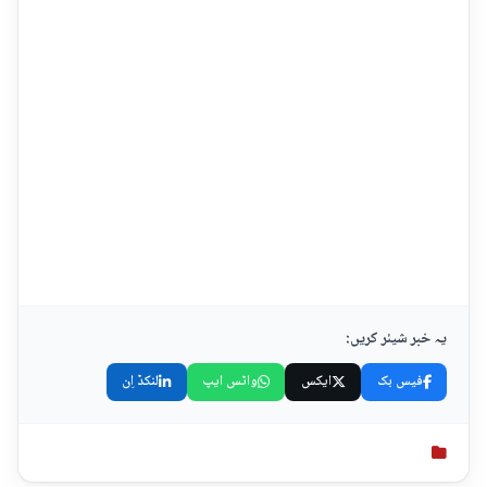
یہ خبر شیئر کریں:
فیس بک
ایکس
واٹس ایپ
لنکڈ اِن