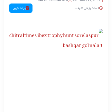
•
Saif Ur Rehman Aziz
•
February 17, 2025
1 منٹ پڑھنے کا وقت
پرنٹ کریں