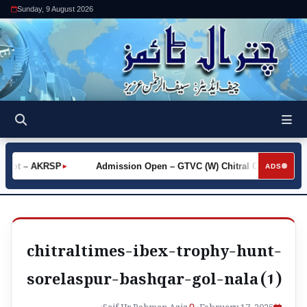
Sunday, 9 August 2026
 Khot – AKRSP
Admission Open – GTVC (W) Chitral City
R
►
►
ADS
chitraltimes-ibex-trophy-hunt-
sorelaspur-bashqar-gol-nala (1)