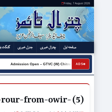
Friday, 7 August 2026
صفحہ اول
چترال خبریں
جنرل خبریں
گلگت بل
Admission Open – GTVC (W) Chitral City
Request for Q
ADS
►
-rour-from-owir- (5)