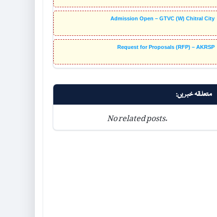
Admission Open – GTVC (W) Chitral City
Request for Proposals (RFP) – AKRSP
متعلقہ خبریں:
No related posts.