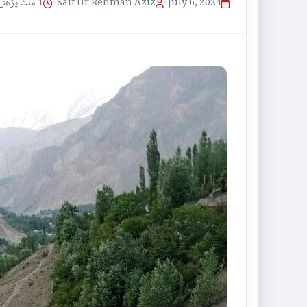
1 منٹ پڑھنے کا وقت
•
Saif Ur Rehman Aziz
•
July 6, 2024