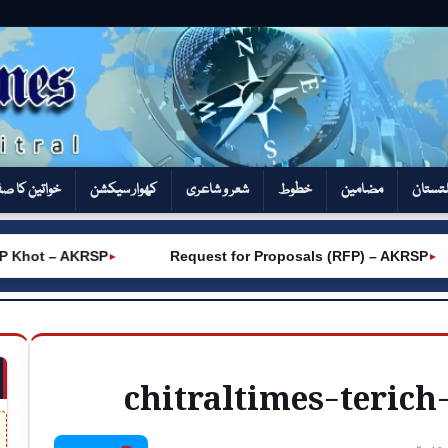
تستان
مضامین
خطوط
شعر و شاعری
کھوار سیکشن‎
خواتین کا ص
hot – AKRSP
Request for Proposals (RFP) – AKRSP
►
►
chitraltimes-terich