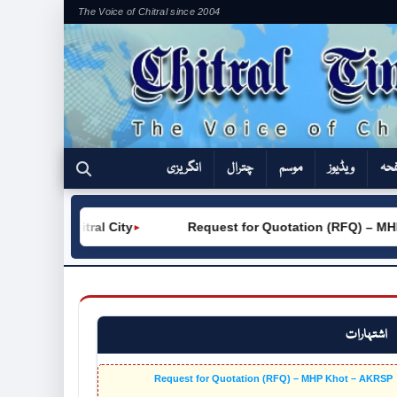
The Voice of Chitral since 2004
فحہ
ویڈیوز
موسم
چترال
انگریزی
 (W) Chitral City
Request for Quotation (RFQ) – MHP K
►
اشتہارات
Request for Quotation (RFQ) – MHP Khot – AKRSP