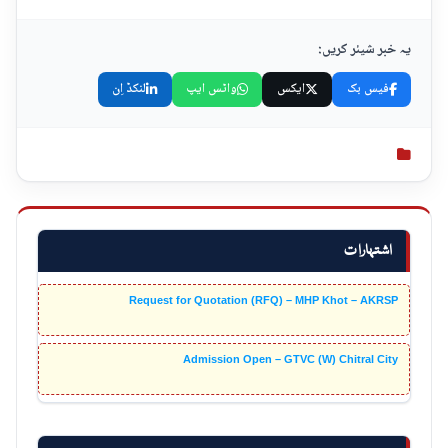
یہ خبر شیئر کریں:
فیس بک
ایکس
واٹس ایپ
لنکڈ اِن
اشتہارات
Request for Quotation (RFQ) – MHP Khot – AKRSP
Admission Open – GTVC (W) Chitral City