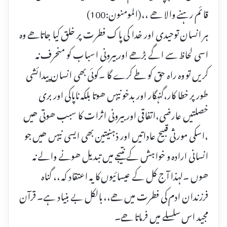
قائم رہنے والا ھے ،،(المومنون:100)
ہر انسان توحیدی اور خدا کی پاک فطرت پر خلق کیا جاتاھے وہ
اسی لحاظ سے اگے بڑھے اور بیرونی اسباب کو منحرف نہ
کریں تو وہ راہ حق کو طے کرے گا ۔کوئی بھی انسان پیدائشی
طور پر خطا کار،گنہگار اور بدخو نیہں ھوتا بلکہ ناپاکی اور بری
خصلتیں عارضی،اتفاقی اور بیرونی اثرات کا سبب ھوتی ھیں
،اسکی مورثی قبیح عاداتیں اور ذہنیتین بھی ایسی نیہں ھیں جو
انسانی ارادہ و خواہش کے نتیجے میں تبدیل ھونے والے نہ
ھوں ۔لہذا آج کل کے عیسائیوں کا یہ اعتقاد کہ ،، گناہ
فرزندان ادم کی فطرت میں ھے،، بالکل بے بنیاد ہے۔ قرآن
مجید اس سلسلے میں فرماتا ھے۔