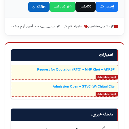
فیس بک
ایکس
واٹس ایپ
لنکڈ اِن
تازہ ترین
,
مضامین
انسان،اسلام کی نظر میں..........محمدآمین گرم چشمہ
اشتہارات
Request for Quotation (RFQ) – MHP Khot – AKRSP
Admission Open – GTVC (W) Chitral City
متعلقہ خبریں: