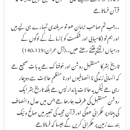
قرآن فرماتا ھے
،،جب تم صاحب ایمان ھو تو سربلندی تمہارے ہی لیے ہیں
اور ہم تو (کامیابی اور شکست کو ) زمانے کے لوگوں کے
درمیاں الٹتے پلٹتے رھتے ھیں،،(آل عمران:140،139)
تاریخ بشر کا مستقبل روشن اور خوفناک ھے یہ بات صحیع ھے
کہ انسانی زندگی نا انصافیوں اور نا منظم حالات سے دوچار
رہی ھے لیکں یہ حالات پائدار نیہں ھے بلکہ تاریخ بشر ایک
روشن مستقبل کی طرف جارھا ھے جس میں عدل و انصاف
کی بیناد پر حکمرانی ھوگی اور قرآن مجید کی تعبیر میں صالح و نیک
بندے زمین پر حکمرانی کریں گے جیسا کہ فرماتاھے