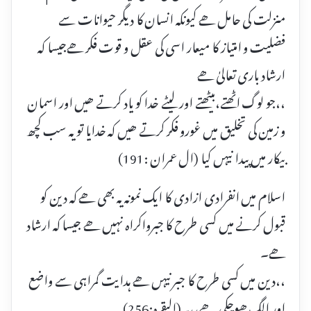
منزلت کی حامل ھے کیونکہ انسان کا دیگر حیوانات سے
فضلیت و امتیاز کا میعار اسی کی عقل و قوت فکر ھےجیسا کہ
ارشاد باری تعالیٰ ھے
،،جو لوگ اٹھتے،بیٹھتے اور لیٹے خدا کو یاد کرتے ھیں اور اسمان
و زمین کی تخلیق میں غورو فکر کرتے ھیں کہ خدایا تو یہ سب کچھ
بیکار میں پیدا نیہں کیا (ال عمران :191)
اسلام میں انفرادی ازادی کا ایک نمونہ یہ بھی ھے کہ دین کو
قبول کرنے میں کسی طرح کا جبرواکراہ نہیں ھے جیسا کہ ارشاد
ھے۔
،،دین میں کسی طرح کا جبر نیہں ھے ہدایت گمراہی سے واضع
اور الگ ھوچکی ھے،،۔(البقرہ:256)