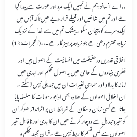
،،اے انسانو:ہم نے تمہیں ایک مرد اور عورت سے پیدا کیا
ھے اور تم میں شاخیں اور قبیلے قرار دیے ھیں تاکہ آپس میں
ایکدوسرے کو پہچان سکو ۔بیشک تم میں سے خدا کے نزدیک
زیادہ محترم وھی ھے جو زیادہ پرہیز گار ھے۔،،(الحجرات:13)
اخلاقی قدریں درحقیقت میں انسانیت کے اصول ہیں اور
فطری بنیادوں کے حامی ھیں یہ اصول محکم اور ابدی ھیں
زمانہ کا بدلاو اور سماجی تغیرات ان میں تبدیلی نیہں لاسکتے ۔
ان اخلاقی اصولوں کے علاوہ بھی ادابو رسومات کا سلسلہ پایا
جاتا ھے کسی زمان و مکان کے شرائط ان پر اثرانداز ھوکر ان
کو تغیرو تبدیل سے دوچار کرتے ھیں ان کا بدی اور ناقابل تغیر
اصولوں سے کسی قسم کا ربط نیہں ھے ۔قران مجید محکم و