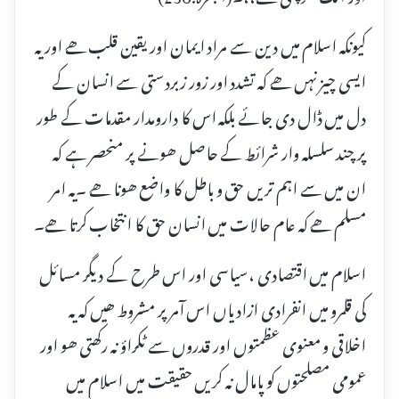
کیونکہ اسلام میں دین سے مراد ایمان اور یقین قلب ھے اور یہ
ایسی چیز نہں ھے کہ تشدد اور زور زبردستی سے انسان کے
دل میں ڈال دی جائے بلکہ اس کا دارومدار مقدمات کے طور
پر چند سلسلہ وار شرائط کے حاصل ھونے پر منحصر ہے کہ
ان میں سے اہم تریں حق و باطل کا واضع ھونا ھے ۔یہ امر
مسلم ھے کہ عام حالات میں انسان حق کا انتخاب کرتا ھے۔
اسلام میں اقتصادی ،سیاسی اور اس طرح کے دیگر مسائل
کی قلمرو میں انفرادی ازادیاں اس آمر پر مشروط ھیں کہ یہ
اخلاقی و معنوی عظمتوں اور قدروں سے ٹکراؤ نہ رکھتی ھو اور
عمومی مصلحتوں کو پامال نہ کریں حقیقت میں اسلام میں