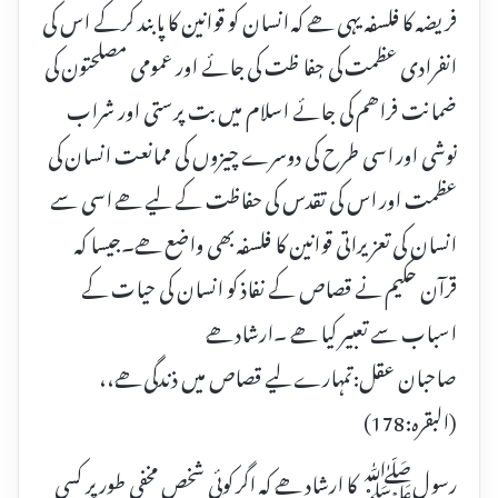
فریضہ کا فلسفہ یہی ھے کہ انسان کو قوانین کا پابند کرکے اس کی
انفرادی عظمت کی حٖفا ظت کی جائے اور عمومی مصلحتون کی
ضمانت فراھم کی جائے اسلام میں بت پرستی اور شراب
نوشی اور اسی طرح کی دوسرے چیزوں کی ممانعت انسان کی
عظمت اور اس کی تقدس کی حفاظت کے لیے ھے اسی سے
انسان کی تعزیراتی قوانین کا فلسفہ بھی واضع ھے۔جیسا کہ
قرآن حکیم نے قصاص کے نفاذ کو انسان کی حیات کے
اسباب سے تعبیر کیا ھے ۔ارشاد ھے
صاحبان عقل:تمہارے لیے قصاص میں ذندگی ھے،،
(البقرہ:178)
رسولﷺ کا ارشاد ھے کہ اگر کوئی شخص مخفی طور پر کسی