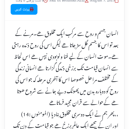
August 7, 2019
•
Saif Ur Rehman Aziz
•
8 منٹ پڑھنے کا وقت
پرنٹ کریں
انسان جسم و روح سے مرکب ایک مخلوق ھے۔مرنے کے
بعد تو اس کا جسم گل سڑ جاتا ھے لیکں اس کی روح ذ ندہ رہتی
ھے۔موت انسان کے لیے فنا و نوبودی نیہں ھے اس لحاظ
سے انسان قیامت تک برزخی ذندگی گزارتا ھے انسانی زندگی
کے مختلف مراحل خصوصا اس کا آخری مرحلہ کہ جو اس کی
روح کو دوبارہ بدن میں پھونک دیے جانے سے شروع ھوتا
ھے کےحوالے سے قران مجید فرماتاھے
،،پھر ہم نے ایک دوسری مخلوق بنادیا (المومنوں :14)
اور ان کے پیچھے ایک عالم برزخ ھے جو قیامت کے دن تک