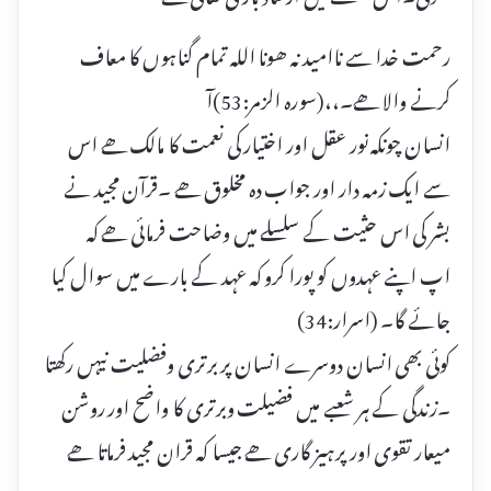
رحمت خدا سے ناامید نہ ھونا اللہ تمام گناہوں کا معاف
کرنے والا ھے۔،،(سورہ الزمر:53)آ
انسان چونکہ نور عقل اور اختیار کی نعمت کا مالک ھے اس
سے ایک زمہ دار اور جواب دہ مخلوق ھے ۔قرآن مجید نے
بشر کی اس حثیت کے سلسلے میں وضاحت فرمائی ھے کہ
اپ اپنے عہدوں کو پورا کرو کہ عہد کے بارے میں سوال کیا
جائے گا۔ (اسرار:34)
کوئی بھی انسان دوسرے انسان پر برتری وفضلیت نیہں رکھتا
۔زندگی کے ہر شعبے میں فضیلت وبرتری کا واضح اور روشن
میعار تقوی اور پرہیز گاری ھے جیسا کہ قران مجید فرماتا ھے