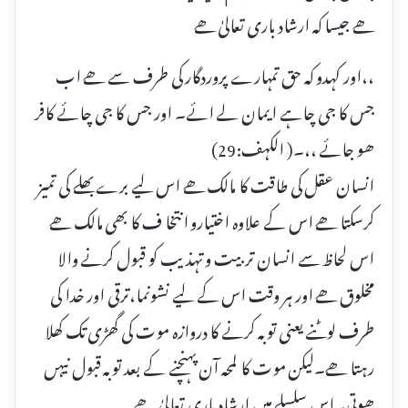
ھے جیسا کہ ارشاد باری تعالیٰ ھے
،،اور کہدو کہ حق تمہارے پروردگار کی طرف سے ھے اب
جس کا جی چاہے ایمان لے ائے۔ اور جس کا جی چائے کافر
ھو جائے ،،۔( الکہف:29)
انسان عقل کی طاقت کا مالک ھے اس لیے برے بھلے کی تمیز
کرسکتا ھے اس کے علاوہ اختیارو انتخا ف کا بھی مالک ھے
اس لحاظ سے انسان تربیت و تہذیب کو قبول کرنے والا
مخلوق ھے اور ہر وقت اس کے لیے نشونما،ترقی اور خدا کی
طرف لوٹنے یعنی توبہ کرنے کا دروازہ موت کی گھڑی تک کھلا
رہتا ھے۔لیکن موت کا لمحہ آن پہنچنے کے بعد توبہ قبول نیہں
ھوتی۔اس سلسلے میں ارشاد باری تعالیٰ ھے