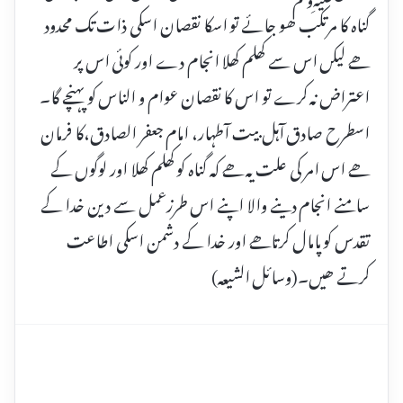
گناہ کا مرتکب ھو جائے تو اسکا نقصان اسکی ذات تک محدود
ھے لیکں اس سے کھلم کھلا انجام دے اور کوئی اس پر
اعتراض نہ کرے تو اس کا نقصان عوام و الناس کو پہنچے گا۔
اسطرح صادق آہل بیت آطہار، امام جعفر الصادق،کا فرمان
ھے اس امر کی علت یہ ھے کہ گناہ کو کھلم کھلا اور لوگوں کے
سامنے انجام دینے والا اپنے اس طرزعمل سے دین خدا کے
تقدس کو پامال کرتاھے اور خدا کے دشمن اسکی اطاعت
کرتے ھیں۔(وسائل الشیعہ)