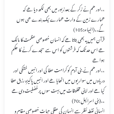
،،اور ھم نے زکر کے بعد زبور میں بھی لکھ دیا ھے کہ
ھمارے زمین کے وارث ھمارے نیک بندے ھی ہوں
گے،،(انبیاء:105)
قرآن ہمیں یہ بھی بتاتا ھے کہ انسان خصوصی عظمت کا مالک
ھے اس حد تک کہ فرشتوں کو اس سے سجدے کرنے کا حکم
ہوا ھے
،،اور ھم نے بنی آدم کو کرامت عطا کی اور انہیں خشکی اور
دریاوں میں سواریوں میں اٹھایا ھے اور انہیں پاکیزہ رزق عطا
کیا ھے اور اپنی مخلوقات میں بہت سوں پر فضلیت دی ھے
،،(بنی اسرائیل :70)
انسانی نقطہ نظر سے انسان کی عقلی حیات خصوصی مقام و