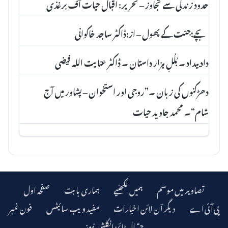
حدود زندگی سے تجاوز – تحریر: اقبال حیات آف برغذی
بچے؛جنت کے پھول – از:ڈاکٹر ساجد خاکوانی
داد بیداد ۔ بُلُلِ ہزار داستان ۔ ڈاکٹر عنا یت اللہ فیضی
دھڑکنوں کی زبان ۔”روجی اور استخوان – پشاور میں آج
شام“۔ محمد جاوید حیات
تصاویر میں موسم
ہمیں لکھئیے
ہماری بابت
صفحہ اول
دیگر اؔن لائن اخبارات
مفید ویب سائیٹس
فون نمبر
چترال ٹائمز انگلش نیوز