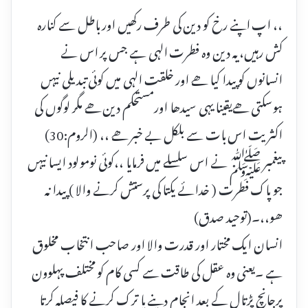
،، اپ اپنے رخ کو دین کی طرف رکھیں اور باطل سے کنارہ
کش رہیں، یہ دین وہ فطرت الہی ہے جس پر اس نے
انسانوں کو پیدا کیا ھے اور خلقت الہی میں کوئی تبدیلی نیہں
ہوسکتی ھےیقینا یہی سیدھا اورمستحکم دین ھے مگر لوگوں کی
اکثریت اس بات سے بلکل بے خبر ھے ،، (الروم:30)
پیغمبر ﷺ نے اس سلسلے میں فرمایا ،،کوئی نومولود ایسا نیہں
جو پاک فطرت ( خدائے یکتا کی پرستش کرنے والا ) پیدا نہ
ھو،،۔(توحید صدق)
انسان ایک مختار اور قدرت والا اور صاحب انتخاب مخلوق
ہے ۔یعنی وہ عقل کی طاقت سے کسی کام کو مختلف پہلوون
پرجانچ پڑتال کے بعد انجام دینے یا ترک کرنے کا فیصلہ کرتا