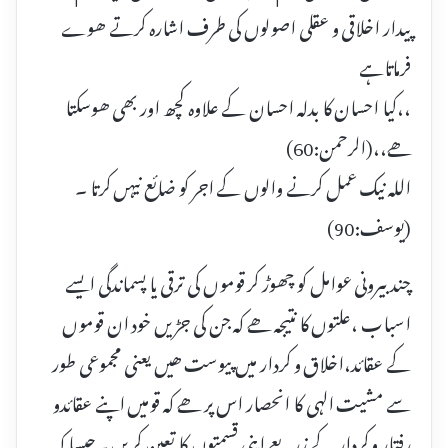
پیدار اخلاقی و عقلی اصولوں کی طرف اشارہ کرتے ھوے
فرماتاہے
،،کیا احسان کا بدلہ احسان کے علاوہ کچھ اور بھی ھوسکتا
ھے،،(الرحمن:60)
اللہ نیک عمل کرنے والوں کے اجر کو ضائع نیہں کرتا ۔
(یوسف:90)
چند بیرونی عوامل کو چھوڑ کر قوموں کی ترقی یا پسماندگی ایسے
اسباب ،علتوں کا نتیجہ ھے کہ جن کی جڑیں خود ان قوموں
کے عقائد،اخلاق و کردار میں پیوست ھیں یعنی مجموعی طور
سے مشیت الہی کا انحصار اس پر ھے کہ قومیں اپنے عقائدو
رفتار و کردار کے زریعے اپنی قسمتوں کا تعین کریں ۔جیسا کہ